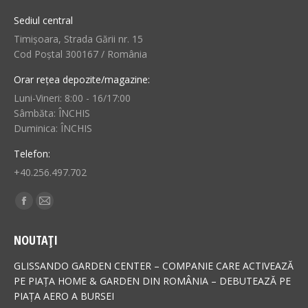
Sediul central
Timișoara, Strada Gării nr. 15
Cod Poștal 300167 / România
Orar rețea depozite/magazine:
Luni-Vineri: 8:00 - 16/17:00
Sâmbăta: ÎNCHIS
Duminica: ÎNCHIS
Telefon:
+40.256.497.702
Find us on:
Facebook
Mail
page
page
NOUTAȚI
opens
opens
in
in
GLISSANDO GARDEN CENTER – COMPANIE CARE ACTIVEAZĂ
new
new
PE PIAȚA HOME & GARDEN DIN ROMÂNIA – DEBUTEAZĂ PE
PIAȚA AERO A BURSEI
window
window