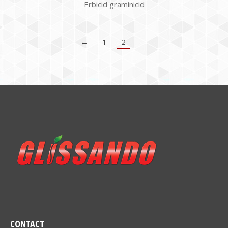
Erbicid graminicid
←
1
2
CONTACT