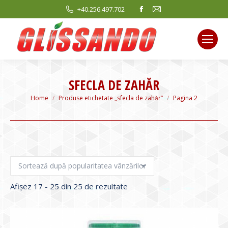
Facebook
Mail
+40.256.497.702
page
page
opens
opens
in
in
new
new
window
window
SFECLA DE ZAHĂR
You are here:
Home
Produse etichetate „sfecla de zahăr”
Pagina 2
Sortat
Afișez 17 - 25 din 25 de rezultate
după
evaluarea
medie