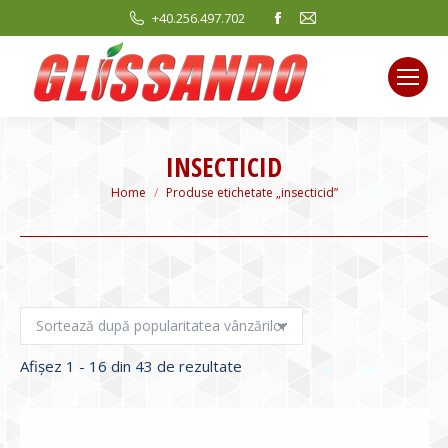
Facebook
Mail
+40.256.497.702
page
page
opens
opens
in
in
new
new
window
window
INSECTICID
You are here:
Home
Produse etichetate „insecticid”
Sortat
Afișez 1 - 16 din 43 de rezultate
după
evaluarea
medie