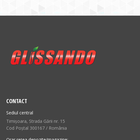
CONTACT
Sediul central
Timișoara, Strada Gării nr. 15
Cod Poștal 300167 / România
Orar rețea depozite/magazine: