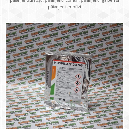
păianjenului roşu, păianjenul comun, păianjenul galben şi
păianjenii eriofizi