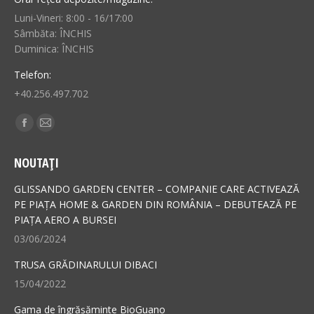
Luni-Vineri: 8:00 - 16/17:00
Sâmbăta: ÎNCHIS
Duminica: ÎNCHIS
Telefon:
+40.256.497.702
Find us on:
Facebook
Mail
page
page
NOUTAȚI
opens
opens
in
in
GLISSANDO GARDEN CENTER – COMPANIE CARE ACTIVEAZĂ
new
new
PE PIAȚA HOME & GARDEN DIN ROMÂNIA – DEBUTEAZĂ PE
PIAȚA AERO A BURSEI
window
window
03/06/2024
TRUSA GRĂDINARULUI DIBACI
15/04/2022
Gama de îngrășăminte BioGuano