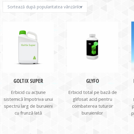
GOLTIX SUPER
GLYFO
Erbicid cu acțiune
Erbicid total pe bază de
sistemică împotriva unui
glifosat acid pentru
spectru larg de buruieni
combaterea tuturor
cu frunză lată
buruienilor
p