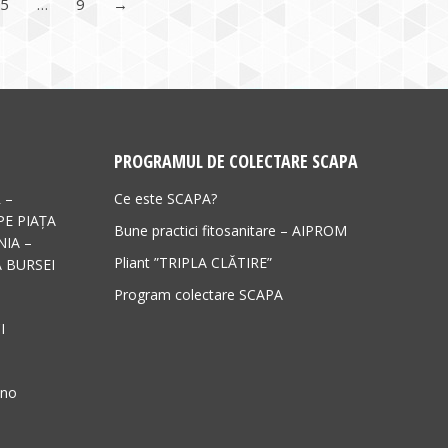
5
…
9
→
PROGRAMUL DE COLECTARE SCAPA
 –
Ce este SCAPA?
PE PIAȚA
Bune practici fitosanitare – AIPROM
IA –
Pliant ”TRIPLA CLĂTIRE”
 BURSEI
Program colectare SCAPA
I
ano