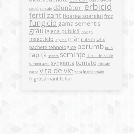
erbicid
dăunători
ceapă
cereale
fertilizant
floarea soarelui
fmc
fungicid
gama sementis
grâu
igiena publică
innvigo
măr
orz
insecticid
nufarm
legume
porumb
pachete tehnologice
prun
semințe
rapiță
sfecla de zahăr
secară
tomate
syngenta
summit agro
triticale
vița de vie
varza
Yara
îngrășământ
îngrășământ foliar