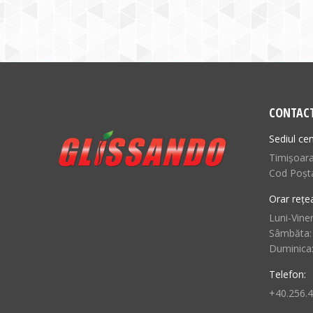
CONTAC
Sediul cen
Timișoara,
Cod Poșt
Orar rețe
Luni-Viner
Sâmbăta:
Duminica
Telefon:
+40.256.