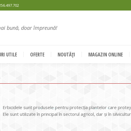
256.497.702
mai bună, doar împreună!
RI UTILE
OFERTE
NOUTĂȚI
MAGAZIN ONLINE
Erbicidele sunt produsele pentru protecția plantelor care protejea
Ele sunt utilizate în principal în sectorul agricol, dar și în silvicult