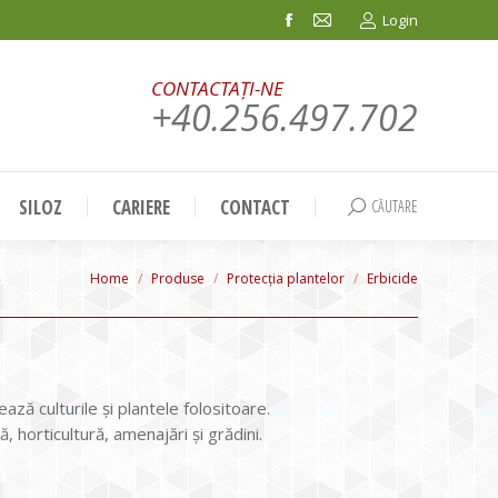
Login
Facebook
Mail
page
page
CONTACTAȚI-NE
opens
opens
+40.256.497.702
in
in
new
new
window
window
SILOZ
CARIERE
CONTACT
CĂUTARE
Search:
You are here:
Home
Produse
Protecția plantelor
Erbicide
ză culturile şi plantele folositoare.
ură, horticultură, amenajări și grădini.