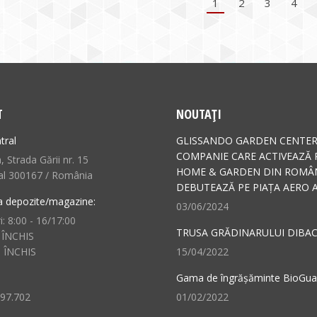
1
2
3
4
T
NOUTAȚI
tral
GLISSANDO GARDEN CENTER
COMPANIE CARE ACTIVEAZĂ 
 Strada Gării nr. 15
HOME & GARDEN DIN ROMÂN
al 300167 / România
DEBUTEAZĂ PE PIAȚA AERO A
a depozite/magazine:
03/06/2024
i: 8:00 - 16/17:00
TRUSA GRĂDINARULUI DIBAC
 ÎNCHIS
: ÎNCHIS
15/04/2022
Gama de îngrășăminte BioGu
497.702
01/02/2022