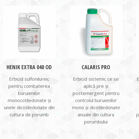
HENIK EXTRA 040 OD
CALARIS PRO
Erbicid sulfonilureic
Erbicid sistemic ce se
E
pentru combaterea
aplică pre și
buruienilor
postemergent pentru
monocotiledonate și
controlul buruienilor
unele dicotiledonate din
mono și dicotiledonate
cultura de porumb
anuale din cultura
p
porumbului