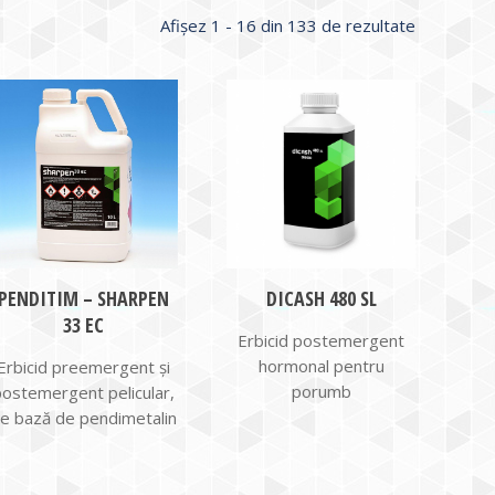
Sortat
Afișez 1 - 16 din 133 de rezultate
după
evaluarea
medie
PENDITIM – SHARPEN
DICASH 480 SL
33 EC
Erbicid postemergent
hormonal pentru
Erbicid preemergent şi
porumb
postemergent pelicular,
e bază de pendimetalin