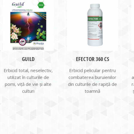
GUILD
EFECTOR 360 CS
Erbicid total, neselectiv,
Erbicid pelicular pentru
utilizat în culturile de
combaterea buruienilor
a
pomi, viță de vie și alte
din culturile de rapiță de
r
culturi
toamnă