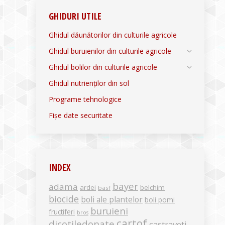
GHIDURI UTILE
Ghidul dăunătorilor din culturile agricole
Ghidul buruienilor din culturile agricole
Ghidul bolilor din culturile agricole
Ghidul nutrienților din sol
Programe tehnologice
Fișe date securitate
INDEX
bayer
adama
ardei
belchim
basf
biocide
boli ale plantelor
boli pomi
buruieni
fructiferi
bros
cartof
dicotiledonate
castraveti