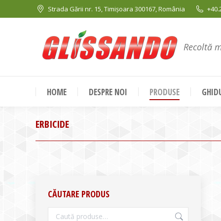
Strada Gării nr. 15, Timișoara 300167, România
+40.
Recoltă 
HOME
DESPRE NOI
PRODUSE
GHIDU
ERBICIDE
CĂUTARE PRODUS