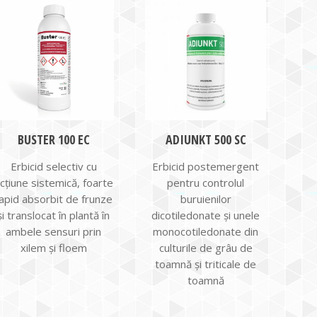
BUSTER 100 EC
ADIUNKT 500 SC
Erbicid selectiv cu
Erbicid postemergent
cţiune sistemică, foarte
pentru controlul
apid absorbit de frunze
buruienilor
şi translocat în plantă în
dicotiledonate și unele
ambele sensuri prin
monocotiledonate din
xilem şi floem
culturile de grâu de
toamnă și triticale de
toamnă