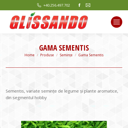
Facebook
Mail
+40.256.497.702
page
page
opens
opens
in
in
new
new
window
window
GAMA SEMENTIS
You are here:
Home
Produse
Semințe
Gama Sementis
Sementis, variate semințe de legume și plante aromatice,
din segmentul hobby