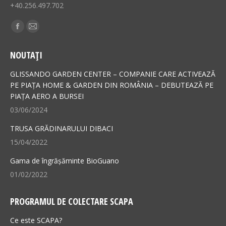
+40.256.497.702
Find us on:
Facebook
Mail
page
page
NOUTAȚI
opens
opens
in
in
GLISSANDO GARDEN CENTER – COMPANIE CARE ACTIVEAZĂ
new
new
PE PIAȚA HOME & GARDEN DIN ROMÂNIA – DEBUTEAZĂ PE
PIAȚA AERO A BURSEI
window
window
03/06/2024
TRUSA GRĂDINARULUI DIBACI
15/04/2022
Gama de îngrășăminte BioGuano
01/02/2022
PROGRAMUL DE COLECTARE SCAPA
Ce este SCAPA?