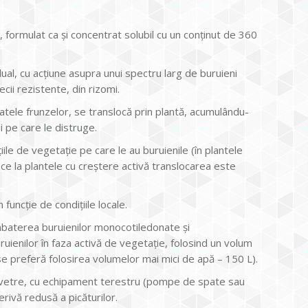
i, formulat ca și concentrat solubil cu un conținut de 360
ual, cu acțiune asupra unui spectru larg de buruieni
cii rezistente, din rizomi.
ele frunzelor, se translocă prin plantă, acumulându-
i pe care le distruge.
ile de vegetație pe care le au buruienile (în plantele
ce la plantele cu creștere activă translocarea este
 funcție de condițiile locale.
baterea buruienilor monocotiledonate și
uienilor în faza activă de vegetaţie, folosind un volum
e preferă folosirea volumelor mai mici de apă – 150 L).
n vetre, cu echipament terestru (pompe de spate sau
rivă redusă a picăturilor.