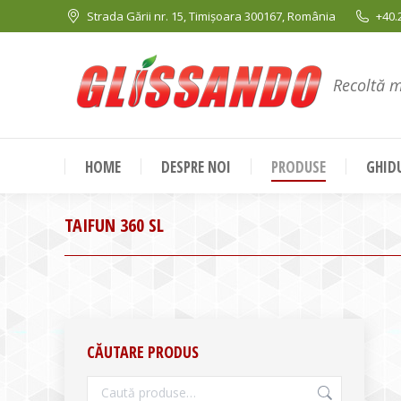
Strada Gării nr. 15, Timișoara 300167, România
+40.
Recoltă 
HOME
DESPRE NOI
PRODUSE
GHIDU
TAIFUN 360 SL
CĂUTARE PRODUS