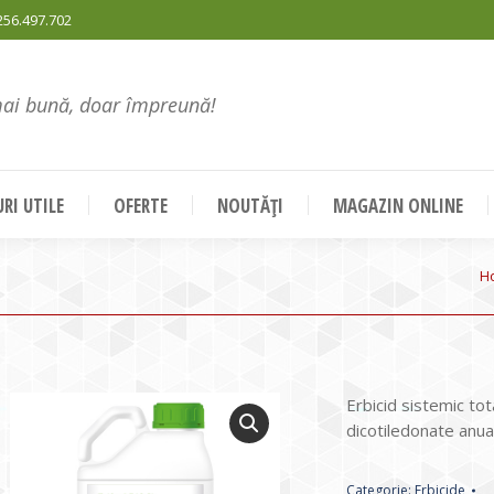
256.497.702
mai bună, doar împreună!
RI UTILE
OFERTE
NOUTĂȚI
MAGAZIN ONLINE
Y
H
Erbicid sistemic to
dicotiledonate anual
Categorie:
Erbicide