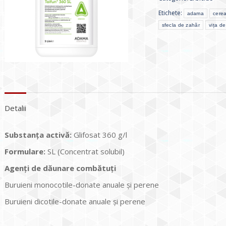
Etichete:
adama
cerea
sfecla de zahăr
vița de
Detalii
Substanța activă:
Glifosat 360 g/l
Formulare:
SL (Concentrat solubil)
Agenți de dăunare combătuți
Buruieni monocotile-donate anuale și perene
Buruieni dicotile-donate anuale și perene