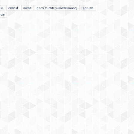
le
erbicid
miriști
pomi fructiferi (sâmburoase)
porumb
 vie