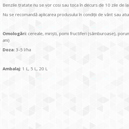
Benzile tratate nu se vor cosi sau toca în decurs de 10 zile de l
Nu se recomandă aplicarea produsului în condiții de vânt sau atunc
Omologări:
cereale, miriști, pomi fructiferi (sâmburoase), porum
ani)
Doza:
3-5 l/ha
Ambalaj:
1 L, 5 L, 20 L