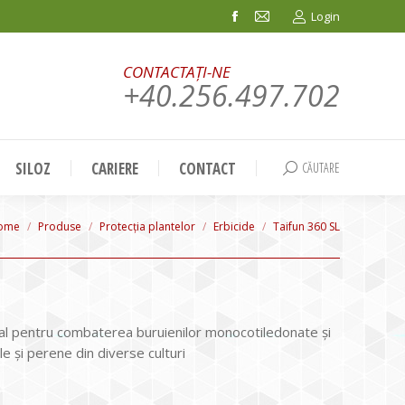
Login
Facebook
Mail
page
page
CONTACTAȚI-NE
opens
opens
+40.256.497.702
in
in
new
new
window
window
SILOZ
CARIERE
CONTACT
CĂUTARE
Search:
ou are here:
ome
Produse
Protecția plantelor
Erbicide
Taifun 360 SL
tal pentru combaterea buruienilor monocotiledonate și
e și perene din diverse culturi