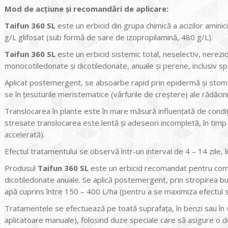
Mod de acțiune și recomandări de aplicare:
Taifun 360 SL
este un erbicid din grupa chimică a acizilor aminic
g/L glifosat (sub formă de sare de izopropilamină, 480 g/L).
Taifun 360 SL
este un erbicid sistemic total, neselectiv, nerezid
monocotiledonate și dicotiledonate, anuale și perene, inclusiv spe
Aplicat postemergent, se absoarbe rapid prin epidermă și stomat
se în țesuturile meristematice (vârfurile de creștere) ale rădăcini
Translocarea în plante este în mare măsură influențată de condiți
stresate translocarea este lentă și adeseori incompletă, în timp 
accelerată).
Efectul tratamentului se observă într-un interval de 4 – 14 zile, în
Produsul
Taifun 360 SL
este un erbicid recomandat pentru com
dicotiledonate anuale. Se aplică postemergent, prin stropirea bur
apă cuprins între 150 – 400 L/ha (pentru a se maximiza efectul s
Tratamentele se efectuează pe toată suprafaţa, în benzi sau î
aplicatoare manuale), folosind duze speciale care să asigure o de