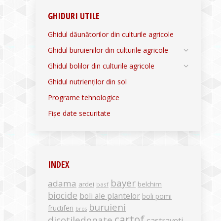
GHIDURI UTILE
Ghidul dăunătorilor din culturile agricole
Ghidul buruienilor din culturile agricole
Ghidul bolilor din culturile agricole
Ghidul nutrienților din sol
Programe tehnologice
Fișe date securitate
INDEX
bayer
adama
ardei
belchim
basf
biocide
boli ale plantelor
boli pomi
buruieni
fructiferi
bros
cartof
dicotiledonate
castraveti