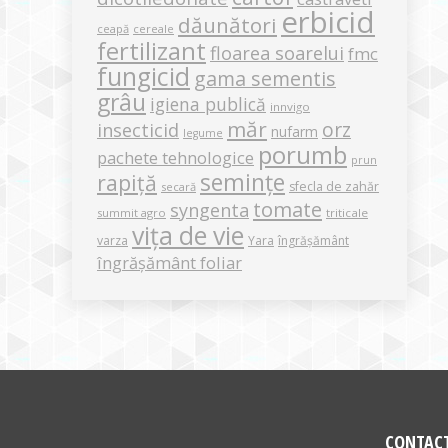
erbicid
dăunători
ceapă
cereale
fertilizant
floarea soarelui
fmc
fungicid
gama sementis
grâu
igiena publică
innvigo
măr
orz
insecticid
nufarm
legume
porumb
pachete tehnologice
prun
semințe
rapiță
sfecla de zahăr
secară
tomate
syngenta
summit agro
triticale
vița de vie
varza
Yara
îngrășământ
îngrășământ foliar
CONTAC