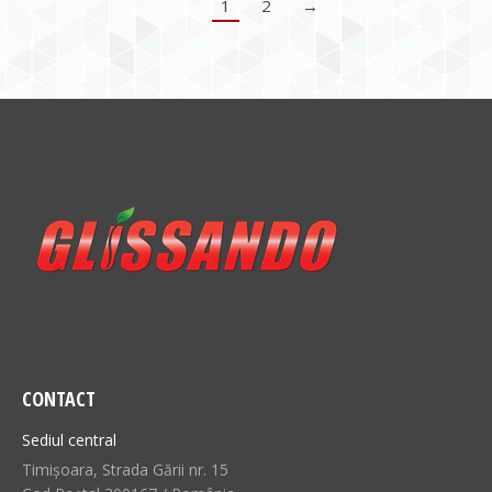
1
2
→
CONTACT
Sediul central
Timișoara, Strada Gării nr. 15