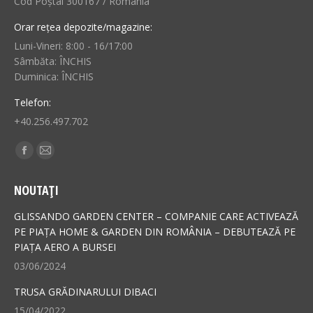
Cod Poștal 300167 / România
Orar rețea depozite/magazine:
Luni-Vineri: 8:00 - 16/17:00
Sâmbăta: ÎNCHIS
Duminica: ÎNCHIS
Telefon:
+40.256.497.702
Find us on:
Facebook
Mail
page
page
NOUTAȚI
opens
opens
in
in
GLISSANDO GARDEN CENTER – COMPANIE CARE ACTIVEAZĂ
new
new
PE PIAȚA HOME & GARDEN DIN ROMÂNIA – DEBUTEAZĂ PE
PIAȚA AERO A BURSEI
window
window
03/06/2024
TRUSA GRĂDINARULUI DIBACI
15/04/2022