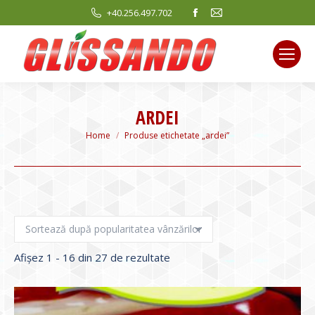
Facebook
Mail
+40.256.497.702
page
page
opens
opens
in
in
new
new
window
window
ARDEI
You are here:
Home
Produse etichetate „ardei”
Sortat
Afișez 1 - 16 din 27 de rezultate
după
evaluarea
medie