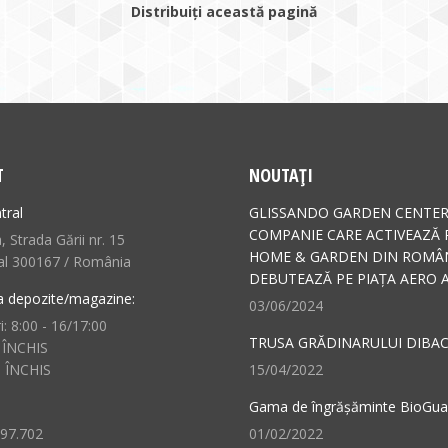
Distribuiți această pagină
T
NOUTAȚI
tral
GLISSANDO GARDEN CENTER
COMPANIE CARE ACTIVEAZĂ 
 Strada Gării nr. 15
HOME & GARDEN DIN ROMÂN
al 300167 / România
DEBUTEAZĂ PE PIAȚA AERO A
a depozite/magazine:
03/06/2024
i: 8:00 - 16/17:00
TRUSA GRĂDINARULUI DIBAC
 ÎNCHIS
: ÎNCHIS
15/04/2022
Gama de îngrășăminte BioGu
497.702
01/02/2022