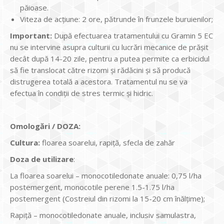
păioase.
Viteza de acţiune: 2 ore, pătrunde în frunzele buruienilor;
Important:
După efectuarea tratamentului cu Gramin 5 EC
nu se intervine asupra culturii cu lucrări mecanice de prăşit
decât după 14-20 zile, pentru a putea permite ca erbicidul
să fie translocat către rizomi şi rădăcini şi să producă
distrugerea totală a acestora. Tratamentul nu se va
efectua în condiţii de stres termic și hidric.
Omologări / DOZA:
Cultura
:
floarea soarelui, rapiţă, sfecla de zahăr
Doza de utilizare
:
La floarea soarelui – monocotiledonate anuale: 0,75 l/ha
postemergent, monocotile perene 1.5-1.75 l/ha
postemergent (Costreiul din rizomi la 15-20 cm înălţime);
Rapiţă – monocotiledonate anuale, inclusiv samulastra,