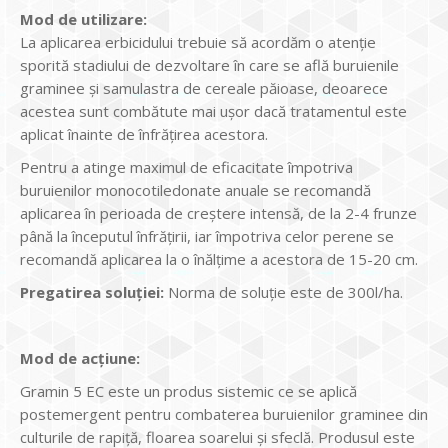
Mod de utilizare:
La aplicarea erbicidului trebuie să acordăm o atenţie
sporită stadiului de dezvoltare în care se află buruienile
graminee şi samulastra de cereale păioase, deoarece
acestea sunt combătute mai uşor dacă tratamentul este
aplicat înainte de înfrăţirea acestora.
Pentru a atinge maximul de eficacitate împotriva
buruienilor monocotiledonate anuale se recomandă
aplicarea în perioada de creştere intensă, de la 2-4 frunze
până la începutul înfrăţirii, iar împotriva celor perene se
recomandă aplicarea la o înălţime a acestora de 15-20 cm.
Pregatirea soluţiei:
Norma de soluţie este de 300l/ha.
Mod de acţiune:
Gramin 5 EC este un produs sistemic ce se aplică
postemergent pentru combaterea buruienilor graminee din
culturile de rapiţă, floarea soarelui şi sfeclă. Produsul este