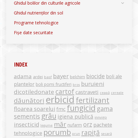
Ghidul bolilor din culturile agricole
Ghidul nutrienților din sol
Programe tehnologice
Fișe date securitate
INDEX
bayer
biocide
adama
boli ale
ardei
belchim
basf
buruieni
plantelor
boli pomi fructiferi
bros
cartof
dicotiledonate
castraveti
ceapă
cereale
erbicid
fertilizant
dăunători
fungicid
gama
floarea soarelui
fmc
grâu
sementis
igiena publică
innvigo
măr
orz
insecticid
pachete
nufarm
legume
porumb
rapiță
tehnologice
secară
prun