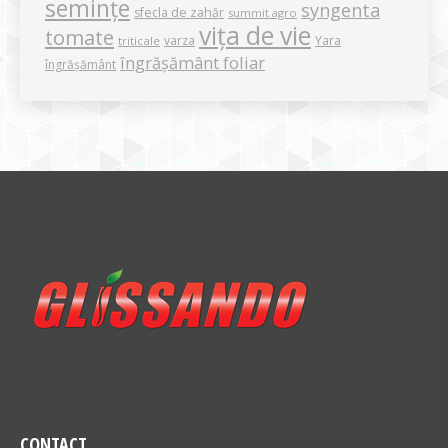
semințe
syngenta
sfecla de zahăr
summit agro
vița de vie
tomate
varza
Yara
triticale
îngrășământ foliar
îngrășământ
CONTACT