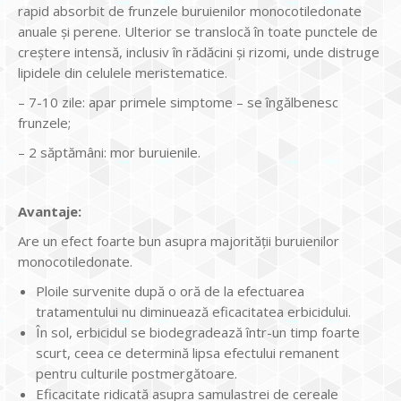
rapid absorbit de frunzele buruienilor monocotiledonate
anuale şi perene. Ulterior se translocă în toate punctele de
creştere intensă, inclusiv în rădăcini şi rizomi, unde distruge
lipidele din celulele meristematice.
– 7-10 zile: apar primele simptome – se îngălbenesc
frunzele;
– 2 săptămâni: mor buruienile.
Avantaje:
Are un efect foarte bun asupra majorităţii buruienilor
monocotiledonate.
Ploile survenite după o oră de la efectuarea
tratamentului nu diminuează eficacitatea erbicidului.
În sol, erbicidul se biodegradează într-un timp foarte
scurt, ceea ce determină lipsa efectului remanent
pentru culturile postmergătoare.
Eficacitate ridicată asupra samulastrei de cereale