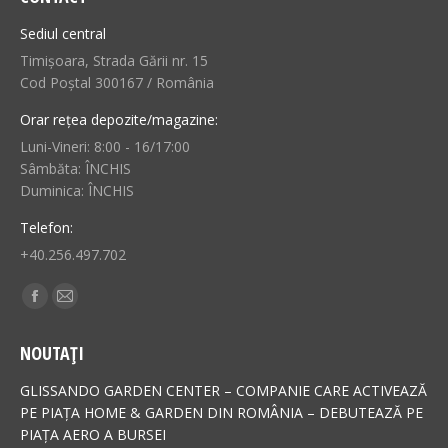
Sediul central
Timișoara, Strada Gării nr. 15
Cod Poștal 300167 / România
Orar rețea depozite/magazine:
Luni-Vineri: 8:00 - 16/17:00
Sâmbăta: ÎNCHIS
Duminica: ÎNCHIS
Telefon:
+40.256.497.702
Find us on:
Facebook
Mail
page
page
NOUTAȚI
opens
opens
in
in
GLISSANDO GARDEN CENTER – COMPANIE CARE ACTIVEAZĂ
new
new
PE PIAȚA HOME & GARDEN DIN ROMÂNIA – DEBUTEAZĂ PE
PIAȚA AERO A BURSEI
window
window