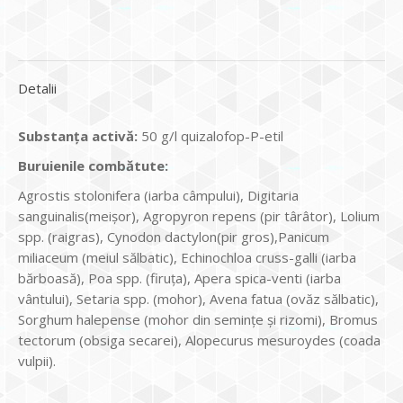
Detalii
Substanţa activă
:
50 g/l quizalofop-P-etil
Buruienile combătute:
Agrostis stolonifera (iarba câmpului), Digitaria
sanguinalis(meișor), Agropyron repens (pir târâtor), Lolium
spp. (raigras), Cynodon dactylon(pir gros),Panicum
miliaceum (meiul sălbatic), Echinochloa cruss-galli (iarba
bărboasă), Poa spp. (firuța), Apera spica-venti (iarba
vântului), Setaria spp. (mohor), Avena fatua (ovăz sălbatic),
Sorghum halepense (mohor din seminţe şi rizomi), Bromus
tectorum (obsiga secarei), Alopecurus mesuroydes (coada
vulpii).