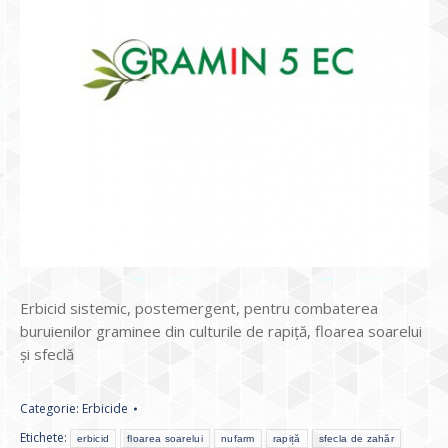
Erbicid sistemic, postemergent, pentru combaterea
buruienilor graminee din culturile de rapiţă, floarea soarelui
şi sfeclă
Categorie:
Erbicide
Etichete:
erbicid
floarea soarelui
nufarm
rapiță
sfecla de zahăr