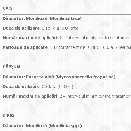
CAIS
Dăunator
:
Monilioză (Monilinia laxa)
Doza de utilizare
: 0.15 l/ha (0.015%)
Num
ăr maxim de aplicări
: 2 – intervalul minim dintre tratame
Perioada de aplicare
: 1-ul tratament de la BBCH60, al 2-lea pân
CĂPȘUN
Dăunator
:
Pătarea albă (Mycosphaerella fragariae)
Doza de utilizare
: 0.3 l/ha (0.03%)
Num
ăr maxim de aplicări
: 2 – intervalul minim dintre tratame
CIREȘ
Dăunator
:
Monilioză (Monilinia spp.)