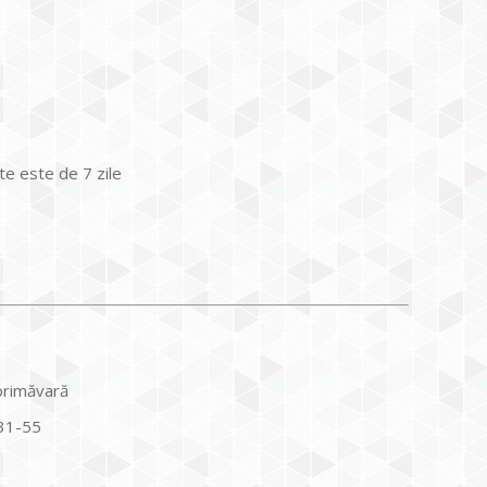
te este de 7 zile
 primăvară
31-55