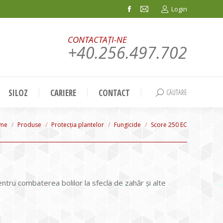
Login
Facebook
Mail
page
page
CONTACTAȚI-NE
opens
opens
+40.256.497.702
in
in
new
new
window
window
SILOZ
CARIERE
CONTACT
CĂUTARE
Search:
u are here:
me
Produse
Protecția plantelor
Fungicide
Score 250 EC
ntru combaterea bolilor la sfecla de zahăr şi alte