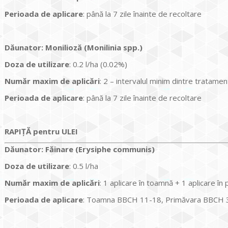
Perioada de aplicare
: până la 7 zile înainte de recoltare
Dăunator
:
Monilioză (Monilinia spp.)
Do
za de utilizare
: 0.2 l/ha (0.02%)
Num
ăr maxim de aplicări
: 2 – intervalul minim dintre tratamen
Perioada de aplicare
: până la 7 zile înainte de recoltare
RAPIȚĂ pentru ULEI
Dăunator
:
Făinare (Erysiphe communis)
Doza de utilizare
: 0.5 l/ha
Num
ăr maxim de aplicări
: 1 aplicare în toamnă + 1 aplicare în
Perioada de aplicare
: Toamna BBCH 11-18, Primăvara BBCH 