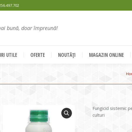
256.497.702
mai bună, doar împreună!
RI UTILE
OFERTE
NOUTĂȚI
MAGAZIN ONLINE
Yo
Ho
Fungicid sistemic pe
culturi