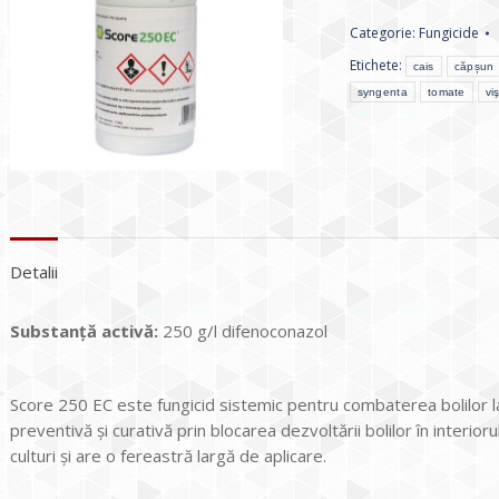
Categorie:
Fungicide
Etichete:
cais
căpșun
syngenta
tomate
vi
Detalii
Substanță activă:
250 g/l difenoconazol
Score 250 EC este fungicid sistemic pentru combaterea bolilor la 
preventivă şi curativă prin blocarea dezvoltării bolilor în interior
culturi şi are o fereastră largă de aplicare.