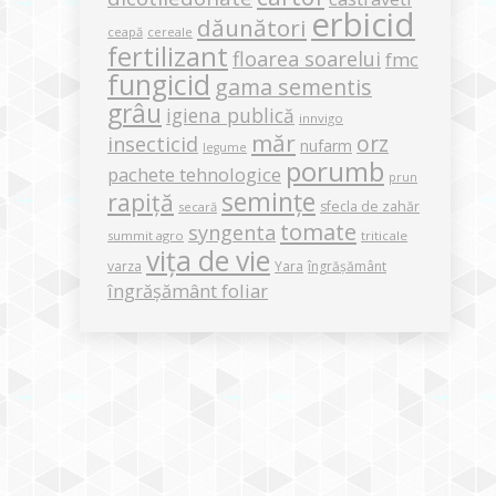
erbicid
dăunători
ceapă
cereale
fertilizant
floarea soarelui
fmc
fungicid
gama sementis
grâu
igiena publică
innvigo
măr
orz
insecticid
nufarm
legume
porumb
pachete tehnologice
prun
semințe
rapiță
sfecla de zahăr
secară
tomate
syngenta
summit agro
triticale
vița de vie
varza
Yara
îngrășământ
îngrășământ foliar