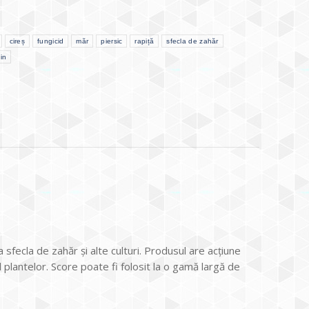
cireș
fungicid
măr
piersic
rapiță
sfecla de zahăr
şin
sfecla de zahăr şi alte culturi. Produsul are acţiune
ul plantelor. Score poate fi folosit la o gamă largă de