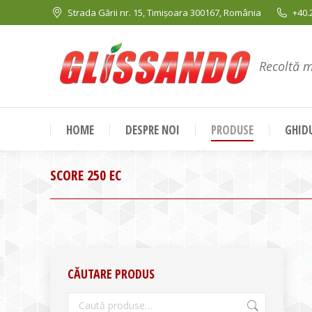
Strada Gării nr. 15, Timișoara 300167, România
+40.
Recoltă 
HOME
DESPRE NOI
PRODUSE
GHIDU
SCORE 250 EC
CĂUTARE PRODUS