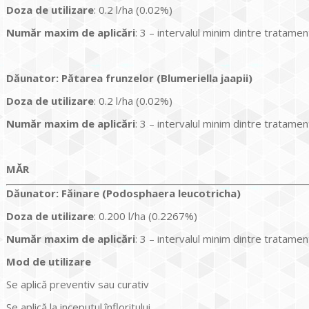
Doza de utilizare
: 0.2 l/ha (0.02%)
Num
ăr maxim de aplicări
: 3 – intervalul minim dintre tratamen
Dăunator
:
Pătarea frunzelor (Blumeriella jaapii)
Doza de utilizare
: 0.2 l/ha (0.02%)
Num
ăr maxim de aplicări
: 3 – intervalul minim dintre tratamen
MĂR
Dăunator
:
Făinare (Podosphaera leucotricha)
Doza de utilizare
: 0.200 l/ha (0.2267%)
Num
ăr maxim de aplicări
: 3 – intervalul minim dintre tratame
Mod de utilizare
Se aplică preventiv sau curativ
Se aplică la inceputul înfloritului