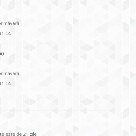
 primăvară
31-55
e)
 primăvară
31-55
nte este de 21 zile