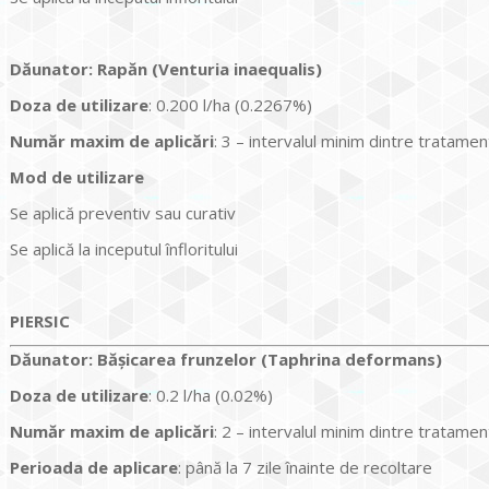
Dăunator
:
Rapăn (Venturia inaequalis)
Doza de utilizare
: 0.200 l/ha (0.2267%)
Num
ăr maxim de aplicări
: 3 – intervalul minim dintre tratame
Mod de utilizare
Se aplică preventiv sau curativ
Se aplică la inceputul înfloritului
PIERSIC
Dăunator
:
Bășicarea frunzelor (Taphrina deformans)
Doza de utilizare
: 0.2 l/ha (0.02%)
Num
ăr maxim de aplicări
: 2 – intervalul minim dintre tratamen
Perioada de aplicare
: până la 7 zile înainte de recoltare