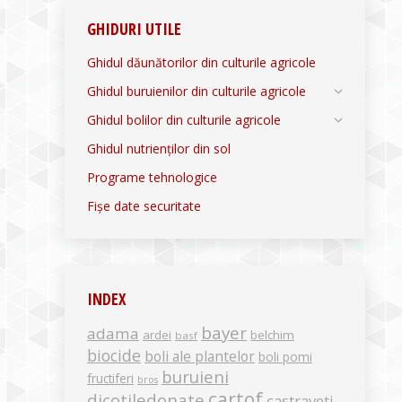
GHIDURI UTILE
Ghidul dăunătorilor din culturile agricole
Ghidul buruienilor din culturile agricole
Ghidul bolilor din culturile agricole
Ghidul nutrienților din sol
Programe tehnologice
Fișe date securitate
INDEX
bayer
adama
ardei
belchim
basf
biocide
boli ale plantelor
boli pomi
buruieni
fructiferi
bros
cartof
dicotiledonate
castraveti