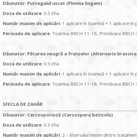
Dăunator
:
Putregaiul uscat (Phoma lingam)
Doza de utilizare
: 0.5 l/ha
Num
ăr maxim de aplicări
: 1 aplicare în toamnă + 1 aplicare în
Perioada de aplicare
: Toamna BBCH 11-18, Primăvara BBCH 
Dăunator
:
Pătarea neagră a frunzelor (Alternaria brassica
Doza de utilizare
: 0.5 l/ha
Num
ăr maxim de aplicări
: 1 aplicare în toamnă + 1 aplicare în
Perioada de aplicare
: Toamna BBCH 11-18, Primăvara BBCH 
SFECLA DE ZAHĂR
Dăunator
:
Cercosporioză (Cercospora beticola)
Doza de utiliz
are
: 0.3 l/ha
Num
ăr maxim de aplicări
: 2 – intervalul minim dintre tratame