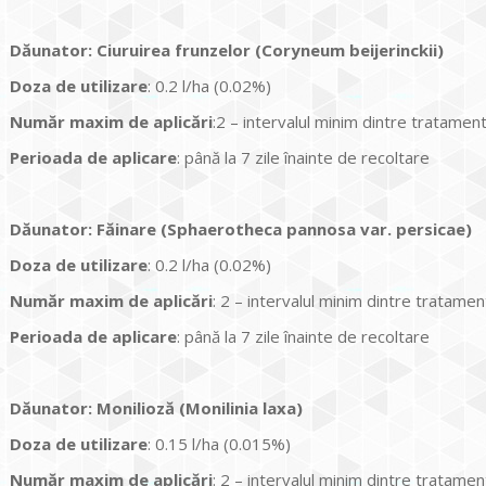
Dăunator
:
Ciuruirea frunzelor (Coryneum beijerinckii)
Doza de utilizare
: 0.2 l/ha (0.02%)
Num
ăr maxim de aplicări
:2 – intervalul minim dintre tratamen
Perioada de aplicare
: până la 7 zile înainte de recoltare
Dăunator
:
Făinare (Sphaerotheca pannosa var. persicae)
Doza de utilizare
: 0.2 l/ha (0.02%)
Num
ăr maxim de aplicări
: 2 – intervalul minim dintre tratamen
Perioada de aplicare
: până la 7 zile înainte de recoltare
Dăunator
:
Monilioză (Monilinia laxa)
Doza de utilizare
: 0.15 l/ha (0.015%)
Num
ăr maxim de aplicări
: 2 – intervalul minim dintre tratamen