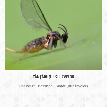
TÂNŢĂRUŞUL SILICVELOR
Dasineura Brassicae (Tânţăruşul silicvelor)