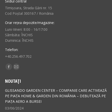
Sediul central
Timișoara, Strada Gării nr. 15
Cod Poștal 300167 / România
Orar rețea depozite/magazine:
Luni-Vineri: 8:00 - 16/17:00
Sâmbăta: ÎNCHIS
Duminica: ÎNCHIS
Telefon:
+40.256.497.702
Find us on:
Facebook
Mail
page
page
NOUTAȚI
opens
opens
in
in
GLISSANDO GARDEN CENTER – COMPANIE CARE ACTIVEAZĂ
new
new
PE PIAȚA HOME & GARDEN DIN ROMÂNIA – DEBUTEAZĂ PE
PIAȚA AERO A BURSEI
window
window
03/06/2024