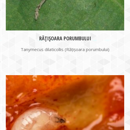
RĂŢIŞOARA PORUMBULUI
Tanymecus dilaticollis (Răţişoara porumbului)