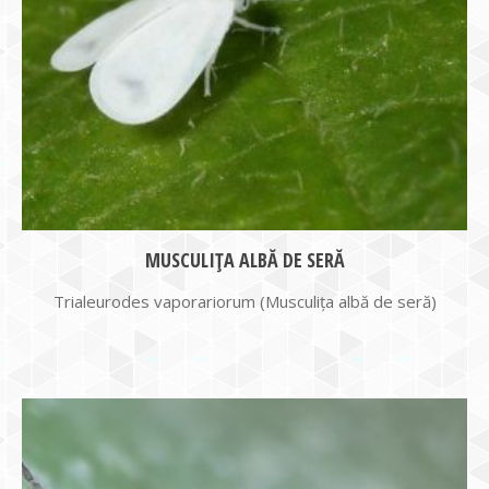
MUSCULIŢA ALBĂ DE SERĂ
Trialeurodes vaporariorum (Musculiţa albă de seră)