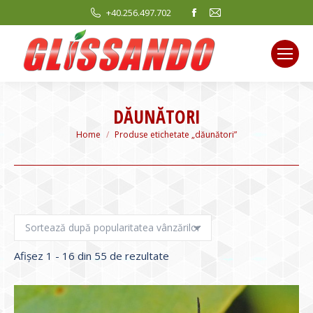
Facebook
Mail
+40.256.497.702
page
page
opens
opens
in
in
new
new
window
window
DĂUNĂTORI
You are here:
Home
Produse etichetate „dăunători”
Sortat
Afișez 1 - 16 din 55 de rezultate
după
evaluarea
medie