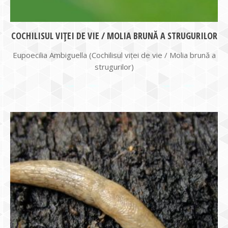
COCHILISUL VIŢEI DE VIE / MOLIA BRUNĂ A STRUGURILOR
Eupoecilia Ambiguella (Cochilisul viţei de vie / Molia brună a
strugurilor)