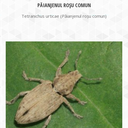
PĂIANJENUL ROŞU COMUN
Tetranichus urticae (Păianjenul roşu comun)