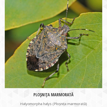
PLOȘNIȚA MARMORATĂ
Halyomorpha halys (Ploşniţa marmorată)