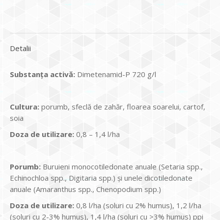
Detalii
Substanța activă:
Dimetenamid-P 720 g/l
Cultura:
porumb, sfeclă de zahăr, floarea soarelui, cartof,
soia
Doza de utilizare:
0,8 – 1,4 l/ha
Porumb:
Buruieni monocotiledonate anuale (Setaria spp.,
Echinochloa spp., Digitaria spp.) şi unele dicotiledonate
anuale (Amaranthus spp., Chenopodium spp.)
Doza de utilizare:
0,8 l/ha (soluri cu 2% humus), 1,2 l/ha
(soluri cu 2-3% humus), 1,4 l/ha (soluri cu >3% humus) ppi