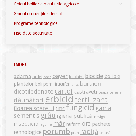
Ghidul bolilor din culturile agricole
Ghidul nutrienților din sol
Programe tehnologice
Fișe date securitate
INDEX
bayer
biocide
adama
boli ale
ardei
belchim
basf
buruieni
plantelor
boli pomi fructiferi
bros
cartof
dicotiledonate
castraveti
ceapă
cereale
erbicid
fertilizant
dăunători
fungicid
gama
floarea soarelui
fmc
grâu
sementis
igiena publică
innvigo
măr
orz
insecticid
pachete
nufarm
legume
porumb
rapiță
tehnologice
secară
prun