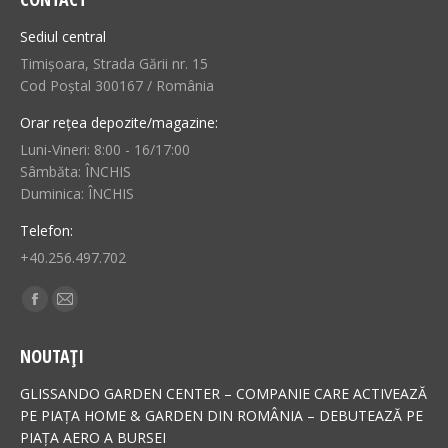
Sediul central
Timișoara, Strada Gării nr. 15
Cod Poștal 300167 / România
Orar rețea depozite/magazine:
Luni-Vineri: 8:00 - 16/17:00
Sâmbăta: ÎNCHIS
Duminica: ÎNCHIS
Telefon:
+40.256.497.702
Find us on:
Facebook
Mail
page
page
NOUTAȚI
opens
opens
in
in
GLISSANDO GARDEN CENTER – COMPANIE CARE ACTIVEAZĂ
new
new
PE PIAȚA HOME & GARDEN DIN ROMÂNIA – DEBUTEAZĂ PE
PIAȚA AERO A BURSEI
window
window