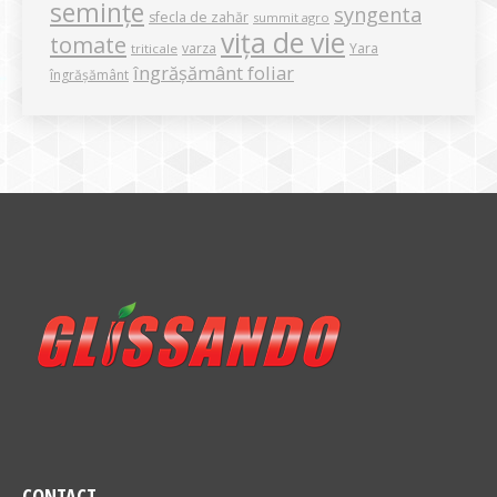
semințe
syngenta
sfecla de zahăr
summit agro
vița de vie
tomate
varza
Yara
triticale
îngrășământ foliar
îngrășământ
CONTACT