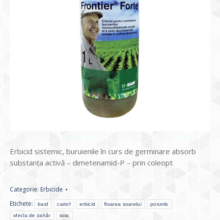
Erbicid sistemic, buruienile în curs de germinare absorb
substanţa activă – dimetenamid-P – prin coleopt
Categorie:
Erbicide
Etichete:
basf
cartof
erbicid
floarea soarelui
porumb
sfecla de zahăr
soia