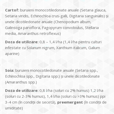
Cartof:
buruieni monocotiledonate anuale (Setaria glauca,
Setaria viridis, Echinochloa crus-galli, Digitaria sanguinalis) şi
unele dicotiledonate anuale (Chenopodium album,
Galinsoga parviflora, Fagopyrum convolvulus, Stellaria
media, Amaranthus retroflexus)
Doza de utilizare:
0,8 – 1,4 l/ha (1,4 l/ha pentru culturi
infestate cu Solanum nigrum, Xanthium italicum, Galium
aparine)
Soia:
buruieni monocotiledonate anuale (Setaria spp.,
Echinochloa spp., Digitaria spp.) şi unele dicotiledonate
(Amaranthus spp.)
Doza de utilizare:
0,8 l/ha (soluri cu 2% humus) 1,2 l/ha
(soluri cu 2-3% humus), 1,4 l/ha (soluri cu >3% humus) ppi
3-4 cm (în condiţii de secetă),
preemergent
(în condiţii de
umiditate)