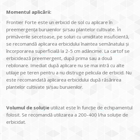
Momentul aplicării:
Frontier Forte este un erbicid de sol cu aplicare în
preemergenţa buruienilor şi/sau plantelor cultivate. În
primăverile secetoase, pe soluri cu umiditate insuficientă,
se recomandă aplicarea erbicidului înaintea semănatului şi
încorporarea superficială la 2-5 cm adâncime. La cartof se
erbicidează preemergent, după prima sau a două
rebilonare. Imediat după aplicare nu se mai intră cu alte
utilaje pe teren pentru a nu distruge pelicula de erbicid. Nu
este recomandată aplicarea erbicidului după răsărirea
plantelor cultivate şi/sau buruienilor.
Volumul de soluţie
utilizat este în funcţie de echipamentul
folosit. Se recomandă utilizarea a 200-400 l/ha soluţie de
erbicidat.