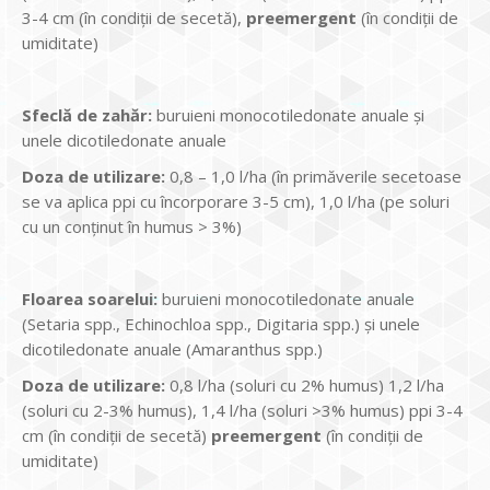
3-4 cm (în condiţii de secetă),
preemergent
(în condiţii de
umiditate)
Sfeclă de zahăr:
buruieni monocotiledonate anuale şi
unele dicotiledonate anuale
Doza de utilizare:
0,8 – 1,0 l/ha (în primăverile secetoase
se va aplica ppi cu încorporare 3-5 cm), 1,0 l/ha (pe soluri
cu un conţinut în humus > 3%)
Floarea soarelui:
buruieni monocotiledonate anuale
(Setaria spp., Echinochloa spp., Digitaria spp.) şi unele
dicotiledonate anuale (Amaranthus spp.)
Doza de utilizare:
0,8 l/ha (soluri cu 2% humus) 1,2 l/ha
(soluri cu 2-3% humus), 1,4 l/ha (soluri >3% humus) ppi 3-4
cm (în condiţii de secetă)
preemergent
(în condiţii de
umiditate)