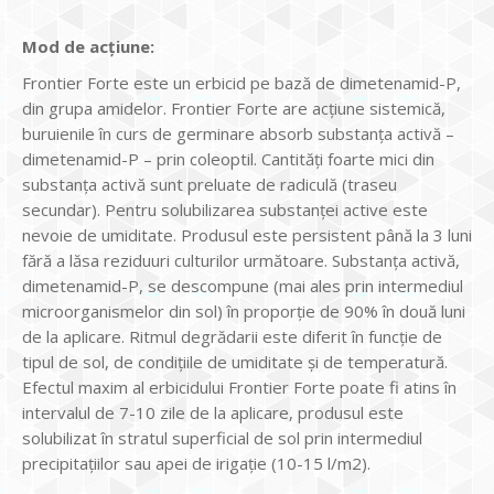
Mod de acţiune:
Frontier Forte este un erbicid pe bază de dimetenamid-P,
din grupa amidelor. Frontier Forte are acţiune sistemică,
buruienile în curs de germinare absorb substanţa activă –
dimetenamid-P – prin coleoptil. Cantități foarte mici din
substanţa activă sunt preluate de radiculă (traseu
secundar). Pentru solubilizarea substanţei active este
nevoie de umiditate. Produsul este persistent până la 3 luni
fără a lăsa reziduuri culturilor următoare. Substanța activă,
dimetenamid-P, se descompune (mai ales prin intermediul
microorganismelor din sol) în proporţie de 90% în două luni
de la aplicare. Ritmul degrădarii este diferit în funcţie de
tipul de sol, de condiţiile de umiditate şi de temperatură.
Efectul maxim al erbicidului Frontier Forte poate fi atins în
intervalul de 7-10 zile de la aplicare, produsul este
solubilizat în stratul superficial de sol prin intermediul
precipitaţiilor sau apei de irigaţie (10-15 l/m2).