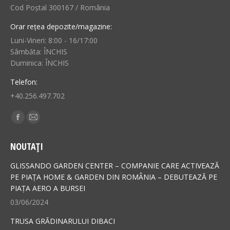
Cod Poștal 300167 / România
Orar rețea depozite/magazine:
Luni-Vineri: 8:00 - 16/17:00
Sâmbăta: ÎNCHIS
Duminica: ÎNCHIS
Telefon:
+40.256.497.702
Find us on:
Facebook
Mail
page
page
NOUTAȚI
opens
opens
in
in
GLISSANDO GARDEN CENTER – COMPANIE CARE ACTIVEAZĂ
new
new
PE PIAȚA HOME & GARDEN DIN ROMÂNIA – DEBUTEAZĂ PE
PIAȚA AERO A BURSEI
window
window
03/06/2024
TRUSA GRĂDINARULUI DIBACI