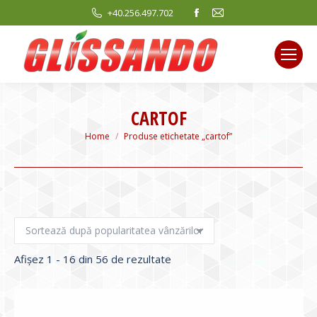
Facebook
Mail
+40.256.497.702
page
page
opens
opens
in
in
new
new
window
window
CARTOF
You are here:
Home
Produse etichetate „cartof”
Sortat
Afișez 1 - 16 din 56 de rezultate
după
evaluarea
medie