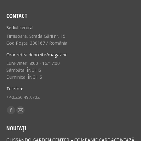
CONTACT
Sediul central
Timișoara, Strada Gării nr. 15
Cod Poștal 300167 / România
Orar rețea depozite/magazine:
Luni-Vineri: 8:00 - 16/17:00
Sâmbăta: ÎNCHIS
Duminica: ÎNCHIS
Telefon:
+40.256.497.702
Find us on:
Facebook
Mail
page
page
NOUTAȚI
opens
opens
in
in
GLISSANDO GARDEN CENTER – COMPANIE CARE ACTIVEAZĂ