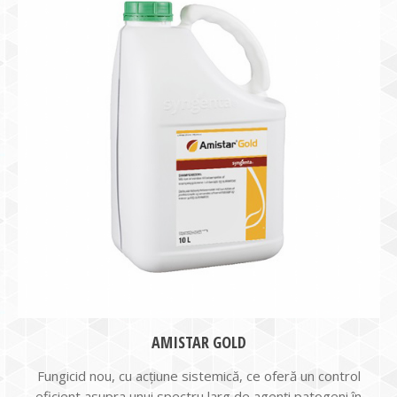
AMISTAR GOLD
Fungicid nou, cu acțiune sistemică, ce oferă un control
eficient asupra unui spectru larg de agenți patogeni în