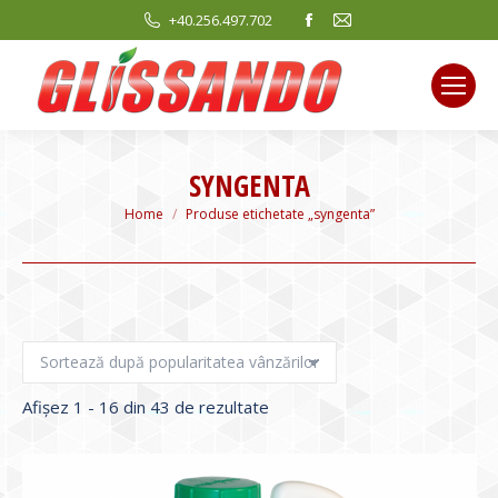
Facebook
Mail
+40.256.497.702
page
page
opens
opens
in
in
new
new
window
window
SYNGENTA
You are here:
Home
Produse etichetate „syngenta”
Sortat
Afișez 1 - 16 din 43 de rezultate
după
evaluarea
medie