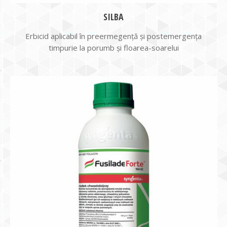
SILBA
Erbicid aplicabil în preermegenţă şi postemergenţa
timpurie la porumb şi floarea-soarelui