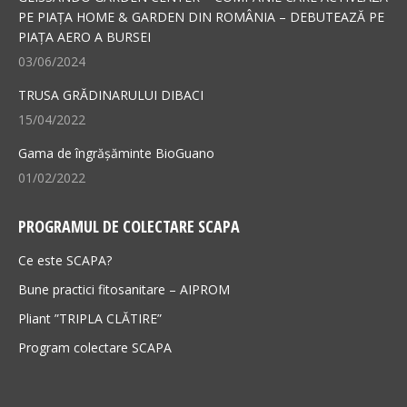
new
new
PE PIAȚA HOME & GARDEN DIN ROMÂNIA – DEBUTEAZĂ PE
PIAȚA AERO A BURSEI
window
window
03/06/2024
TRUSA GRĂDINARULUI DIBACI
15/04/2022
Gama de îngrășăminte BioGuano
01/02/2022
PROGRAMUL DE COLECTARE SCAPA
Ce este SCAPA?
Bune practici fitosanitare – AIPROM
Pliant ”TRIPLA CLĂTIRE”
Program colectare SCAPA