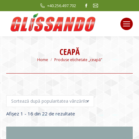
Facebook
Mail
+40.256.497.702
page
page
opens
opens
in
in
new
new
window
window
CEAPĂ
You are here:
Home
Produse etichetate „ceapă”
Sortat
Afișez 1 - 16 din 22 de rezultate
după
evaluarea
medie