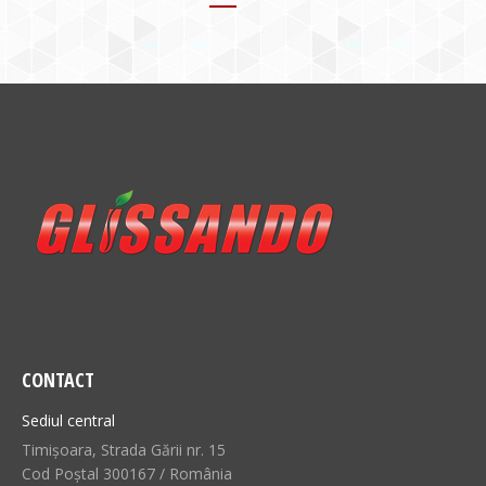
CONTACT
Sediul central
Timișoara, Strada Gării nr. 15
Cod Poștal 300167 / România