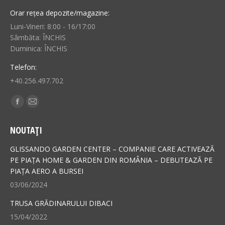
Orar rețea depozite/magazine:
Luni-Vineri: 8:00 - 16/17:00
Sâmbăta: ÎNCHIS
Duminica: ÎNCHIS
Telefon:
+40.256.497.702
Find us on:
Facebook
Mail
page
page
NOUTAȚI
opens
opens
in
in
GLISSANDO GARDEN CENTER – COMPANIE CARE ACTIVEAZĂ
new
new
PE PIAȚA HOME & GARDEN DIN ROMÂNIA – DEBUTEAZĂ PE
PIAȚA AERO A BURSEI
window
window
03/06/2024
TRUSA GRĂDINARULUI DIBACI
15/04/2022