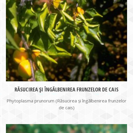
RĂSUCIREA ȘI ÎNGĂLBENIREA FRUNZELOR DE CAIS
Phytoplasma prunorum (Răsucirea și îngălbenirea frunzelor
de cais)