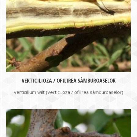
VERTICILIOZA / OFILIREA SÂMBUROASELOR
Verticillium wilt (Verticilioza / ofilirea sâmburoaselor)