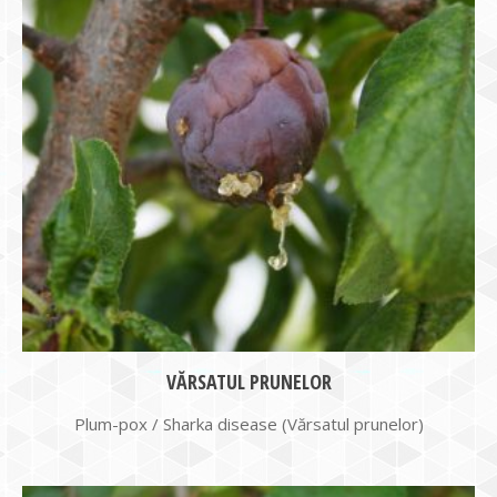
VĂRSATUL PRUNELOR
Plum-pox / Sharka disease (Vărsatul prunelor)