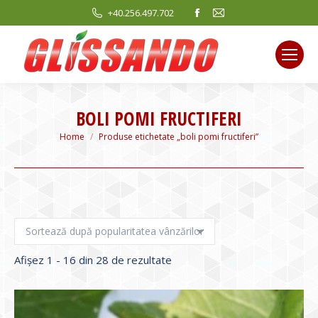
Facebook
Mail
+40.256.497.702
page
page
opens
opens
in
in
new
new
window
window
BOLI POMI FRUCTIFERI
You are here:
Home
Produse etichetate „boli pomi fructiferi”
Sortat
Afișez 1 - 16 din 28 de rezultate
după
evaluarea
medie