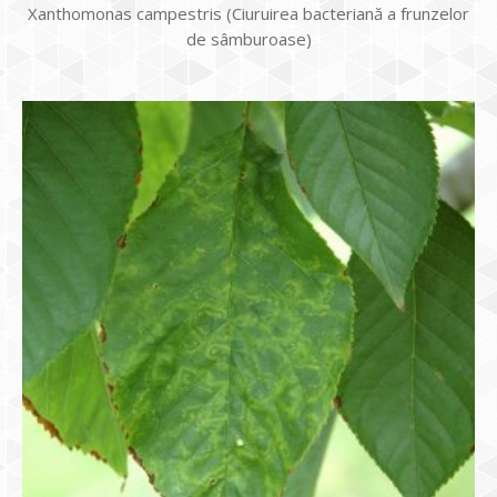
Xanthomonas campestris (Ciuruirea bacteriană a frunzelor
de sâmburoase)