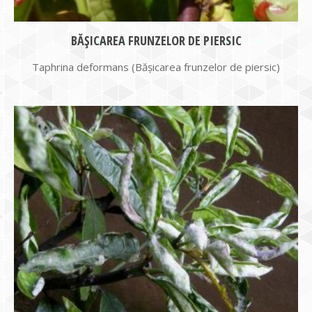
BĂȘICAREA FRUNZELOR DE PIERSIC
Taphrina deformans (Bășicarea frunzelor de piersic)