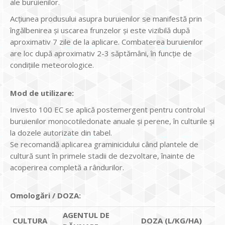
ale buruienilor.
Acţiunea produsului asupra buruienilor se manifestă prin
îngălbenirea şi uscarea frunzelor şi este vizibilă după
aproximativ 7 zile de la aplicare. Combaterea buruienilor
are loc după aproximativ 2-3 săptămâni, în funcţie de
condiţiile meteorologice.
Mod de utilizare:
Investo 100 EC se aplică postemergent pentru controluI
buruienilor monocotiledonate anuale şi perene, în culturile şi
la dozele autorizate din tabel.
Se recomandă aplicarea graminicidului când plantele de
cultură sunt în primele stadii de dezvoltare, înainte de
acoperirea completă a rândurilor.
Omologări / DOZA:
AGENTUL DE
CULTURA
DOZA (L/KG/HA)