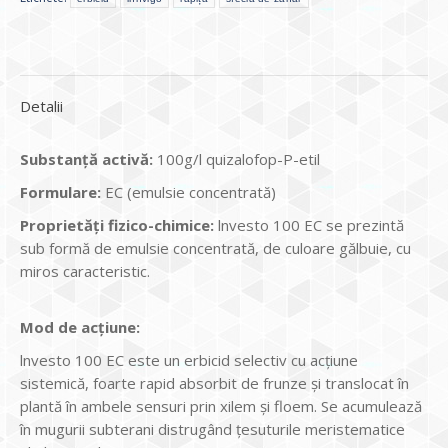
Detalii
Substanţă activă:
100g/l quizalofop-P-etil
Formulare:
EC (emulsie concentrată)
Proprietăţi fizico-chimice:
lnvesto 100 EC se prezintă
sub formă de emulsie concentrată, de culoare gălbuie, cu
miros caracteristic.
Mod de acțiune:
lnvesto 100 EC este un erbicid selectiv cu acţiune
sistemică, foarte rapid absorbit de frunze şi translocat în
plantă în ambele sensuri prin xilem şi floem. Se acumulează
în mugurii subterani distrugând ţesuturile meristematice