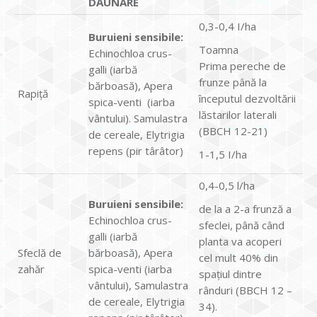
DĂUNARE
0,3-0,4 I/ha
Buruieni sensibile:
Toamna
Echinochloa crus-
Prima pereche de
galli (iarbă
frunze până la
bărboasă), Apera
Rapiță
începutul dezvoltării
spica-venti (iarba
lăstarilor laterali
vântului). Samulastra
(BBCH 12-21)
de cereale, Elytrigia
repens (pir târâtor)
1-1,5 I/ha
0,4-0,5 l/ha
Buruieni sensibile:
de la a 2-a frunză a
Echinochloa crus-
sfeclei, până când
galli (iarbă
planta va acoperi
Sfeclă de
bărboasă), Apera
cel mult 40% din
zahăr
spica-venti (iarba
spaţiul dintre
vântului), Samulastra
rânduri (BBCH 12 –
de cereale, Elytrigia
34).