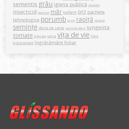
grâu
sementis
igiena publică
innvigo
măr
orz
insecticid
pachete
nufarm
legume
porumb
rapiță
tehnologice
secară
prun
semințe
syngenta
sfecla de zahăr
summit agro
vița de vie
tomate
varza
Yara
triticale
îngrășământ foliar
îngrășământ