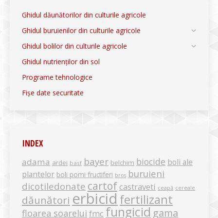
Ghidul dăunătorilor din culturile agricole
Ghidul buruienilor din culturile agricole
Ghidul bolilor din culturile agricole
Ghidul nutrienților din sol
Programe tehnologice
Fișe date securitate
INDEX
bayer
biocide
adama
boli ale
ardei
belchim
basf
buruieni
plantelor
boli pomi fructiferi
bros
cartof
dicotiledonate
castraveti
ceapă
cereale
erbicid
fertilizant
dăunători
fungicid
gama
floarea soarelui
fmc