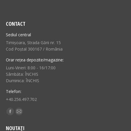
CONTACT
Sediul central
Timișoara, Strada Gării nr. 15
Cod Poștal 300167 / România
Orar rețea depozite/magazine:
Luni-Vineri: 8:00 - 16/17:00
Sâmbăta: ÎNCHIS
Duminica: ÎNCHIS
Telefon:
+40.256.497.702
Find us on:
Facebook
Mail
page
page
NOUTAȚI
opens
opens