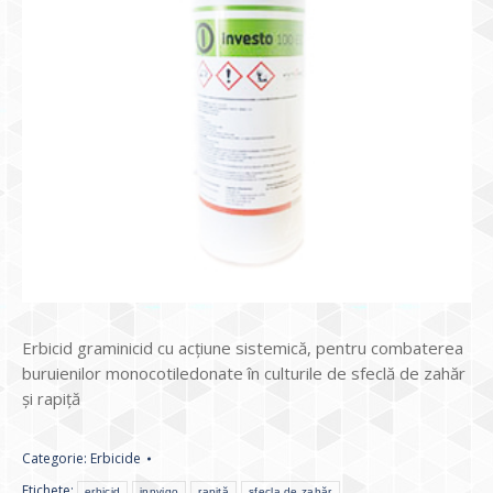
Erbicid graminicid cu acţiune sistemică, pentru combaterea
buruienilor monocotiledonate în culturile de sfeclă de zahăr
și rapiță
Categorie:
Erbicide
Etichete:
erbicid
innvigo
rapiță
sfecla de zahăr