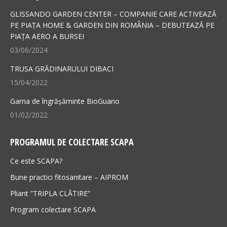
in
in
GLISSANDO GARDEN CENTER – COMPANIE CARE ACTIVEAZĂ
new
new
PE PIAȚA HOME & GARDEN DIN ROMÂNIA – DEBUTEAZĂ PE
PIAȚA AERO A BURSEI
window
window
03/06/2024
TRUSA GRĂDINARULUI DIBACI
15/04/2022
Gama de îngrășăminte BioGuano
01/02/2022
PROGRAMUL DE COLECTARE SCAPA
Ce este SCAPA?
Bune practici fitosanitare – AIPROM
Pliant ”TRIPLA CLĂTIRE”
Program colectare SCAPA