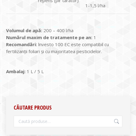
repens (pir târâtor)
1-1,5 l/ha
Volumul de apă:
200 – 400 l/ha
Numărul maxim de tratamente pe an:
1
Recomandări:
lnvesto 100 EC este compatibil cu
fertilizanţii foliari şi cu majoritatea pesticidelor.
Ambalaj:
1 L / 5 L
CĂUTARE PRODUS