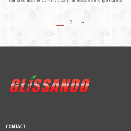
dar și cu acțiune ovi-larvicidă și nimfocidă de lungă durată
1
2
→
CONTACT