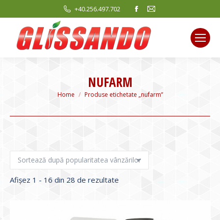
Facebook
Mail
+40.256.497.702
page
page
opens
opens
in
in
new
new
window
window
NUFARM
You are here:
Home
Produse etichetate „nufarm”
Sortat
Afișez 1 - 16 din 28 de rezultate
după
evaluarea
medie