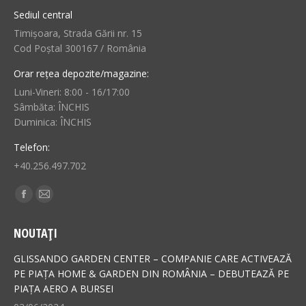
Sediul central
Timișoara, Strada Gării nr. 15
Cod Poștal 300167 / România
Orar rețea depozite/magazine:
Luni-Vineri: 8:00 - 16/17:00
Sâmbăta: ÎNCHIS
Duminica: ÎNCHIS
Telefon:
+40.256.497.702
Find us on:
Facebook
Mail
page
page
NOUTAȚI
opens
opens
in
in
GLISSANDO GARDEN CENTER – COMPANIE CARE ACTIVEAZĂ
new
new
PE PIAȚA HOME & GARDEN DIN ROMÂNIA – DEBUTEAZĂ PE
PIAȚA AERO A BURSEI
window
window