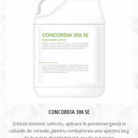
CONCORDIA 306 SE
Erbicid sistemic selectiv, aplicare în postemergență la
culturile de cereale, pentru combaterea unui spectru larg
de buruieni dicotiledonate anuale și perene