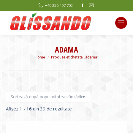
Facebook
Mail
+40.256.497.702
page
page
opens
opens
in
in
new
new
window
window
ADAMA
You are here:
Home
Produse etichetate „adama”
Sortat
Afișez 1 - 16 din 39 de rezultate
după
evaluarea
medie