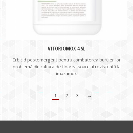
VITORIOMOX 4 SL
Erbicid postemergent pentru combaterea buruienilor
problemă din cultura de floarea soarelui rezistentă la
imazamox
1
2
3
→