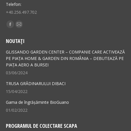
Telefon:
+40.256.497.702
Find us on:
Facebook
Mail
page
page
NOUTAȚI
opens
opens
in
in
GLISSANDO GARDEN CENTER – COMPANIE CARE ACTIVEAZĂ
new
new
PE PIAȚA HOME & GARDEN DIN ROMÂNIA – DEBUTEAZĂ PE
PIAȚA AERO A BURSEI
window
window
03/06/2024
TRUSA GRĂDINARULUI DIBACI
15/04/2022
Gama de îngrășăminte BioGuano
01/02/2022
PROGRAMUL DE COLECTARE SCAPA