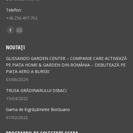
Telefon:
+40.256.497.702
Find us on:
Facebook
Mail
page
page
NOUTAȚI
opens
opens
in
in
GLISSANDO GARDEN CENTER – COMPANIE CARE ACTIVEAZĂ
new
new
PE PIAȚA HOME & GARDEN DIN ROMÂNIA – DEBUTEAZĂ PE
PIAȚA AERO A BURSEI
window
window
03/06/2024
TRUSA GRĂDINARULUI DIBACI
15/04/2022
Gama de îngrășăminte BioGuano
01/02/2022