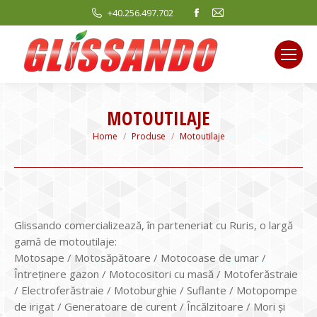
Facebook
Mail
+40.256.497.702
page
page
opens
opens
in
in
new
new
window
window
MOTOUTILAJE
You are here:
Home
Produse
Motoutilaje
Glissando comercializează, în parteneriat cu Ruris, o largă
gamă de motoutilaje:
Motosape / Motosăpătoare / Motocoase de umar /
Întreţinere gazon / Motocositori cu masă / Motoferăstraie
/ Electroferăstraie / Motoburghie / Suflante / Motopompe
de irigat / Generatoare de curent / Încălzitoare / Mori şi