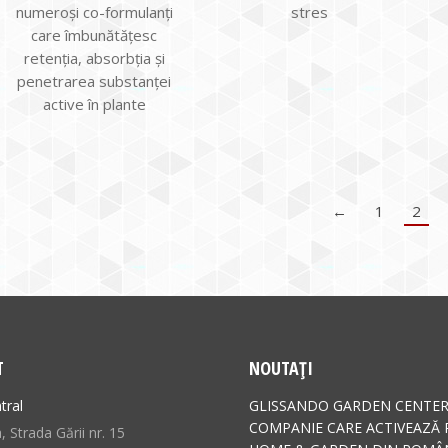
numeroşi co-formulanţi
stres
care îmbunătăţesc
retenţia, absorbţia şi
penetrarea substanţei
active în plante
←
1
2
T
NOUTAȚI
tral
GLISSANDO GARDEN CENTER
COMPANIE CARE ACTIVEAZĂ 
 Strada Gării nr. 15