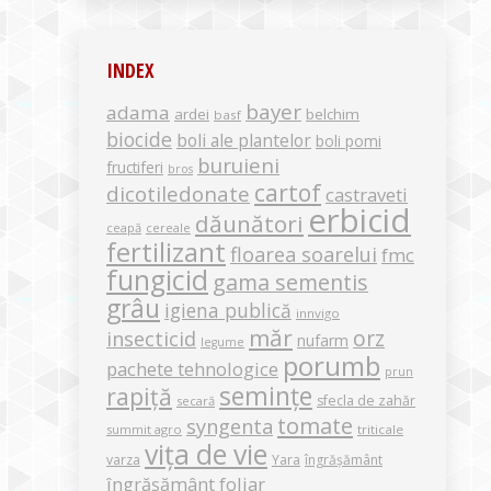
INDEX
bayer
adama
ardei
belchim
basf
biocide
boli ale plantelor
boli pomi
buruieni
fructiferi
bros
cartof
dicotiledonate
castraveti
erbicid
dăunători
ceapă
cereale
fertilizant
floarea soarelui
fmc
fungicid
gama sementis
grâu
igiena publică
innvigo
măr
orz
insecticid
nufarm
legume
porumb
pachete tehnologice
prun
semințe
rapiță
sfecla de zahăr
secară
tomate
syngenta
summit agro
triticale
vița de vie
varza
Yara
îngrășământ
îngrășământ foliar