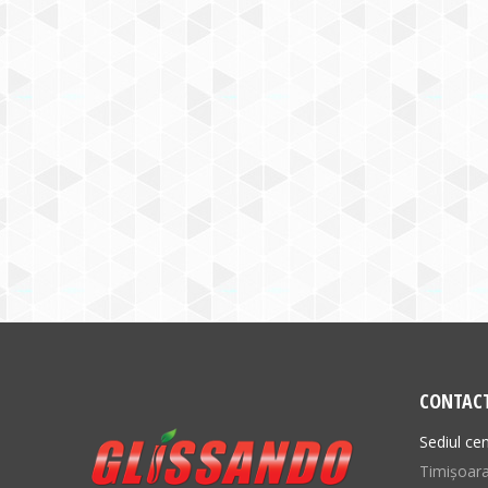
CONTAC
Sediul cen
Timișoara,