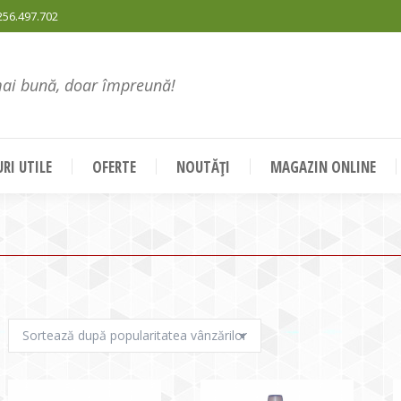
256.497.702
mai bună, doar împreună!
RI UTILE
OFERTE
NOUTĂȚI
MAGAZIN ONLINE