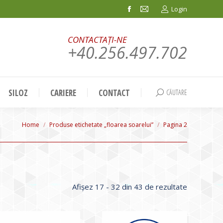
Login
Facebook
Mail
page
page
CONTACTAȚI-NE
opens
opens
+40.256.497.702
in
in
new
new
window
window
SILOZ
CARIERE
CONTACT
CĂUTARE
Search:
You are here:
Home
Produse etichetate „floarea soarelui”
Pagina 2
Sortat
Afișez 17 - 32 din 43 de rezultate
după
evaluarea
medie