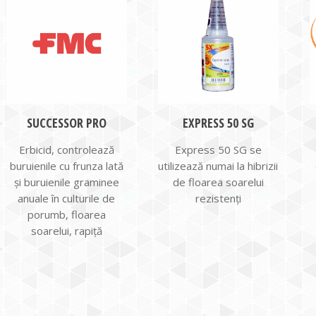
SUCCESSOR PRO
EXPRESS 50 SG
Erbicid, controlează
Express 50 SG se
buruienile cu frunza lată
utilizează numai la hibrizii
şi buruienile graminee
de floarea soarelui
anuale în culturile de
rezistenţi
porumb, floarea
soarelui, rapiţă