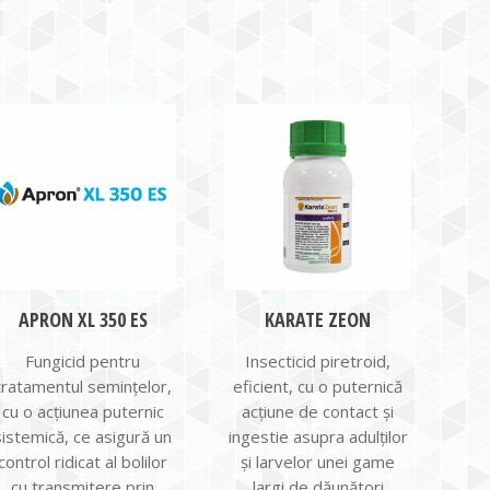
APRON XL 350 ES
KARATE ZEON
Fungicid pentru
Insecticid piretroid,
tratamentul semințelor,
eficient, cu o puternică
cu o acțiunea puternic
acţiune de contact şi
sistemică, ce asigură un
ingestie asupra adulților
control ridicat al bolilor
și larvelor unei game
cu transmitere prin
largi de dăunători