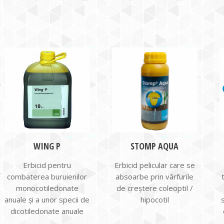
WING P
STOMP AQUA
Erbicid pentru
Erbicid pelicular care se
combaterea buruienilor
absoarbe prin vârfurile
monocotiledonate
de creștere coleoptil /
anuale şi a unor specii de
hipocotil
dicotiledonate anuale