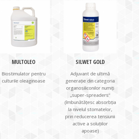
MULTOLEO
SILWET GOLD
Biostimulator pentru
Adjuvant de ultimă
culturile oleaginoase
generație din categoria
organosiliconilor numiți
„super-spreaders”
(îmbunătățesc absorbția
la nivelul stomatelor,
prin reducerea tensiunii
active a soluțiilor
apoase)