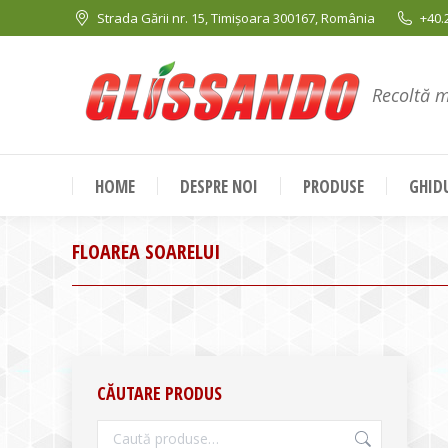
Strada Gării nr. 15, Timișoara 300167, România
+40.
Recoltă 
HOME
DESPRE NOI
PRODUSE
GHIDU
FLOAREA SOARELUI
CĂUTARE PRODUS