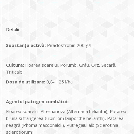
Detalii
Substanța activă:
Piraclostrobin 200 g/l
Cultura:
Floarea soarelui, Porumb, Grâu, Orz, Secară,
Triticale
Doza de utilizare:
0,8-1,25 l/ha
Agentul patogen comb
ătut:
Floarea soarelui: Alternarioza (Alternaria helianthi), Pătarea
bruna și frângerea tulpinilor (Diaporthe helianthi), Pătarea
neagră (Phoma macdonaldii), Putregaiul alb (Sclerotinia
sclerotiorum)