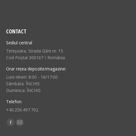
CONTACT
Sediul central
Timișoara, Strada Gării nr. 15
Cod Poștal 300167 / România
Orar rețea depozite/magazine:
Luni-Vineri: 8:00 - 16/17:00
Sâmbăta: ÎNCHIS
Duminica: ÎNCHIS
Telefon:
+40.256.497.702
Find us on:
Facebook
Mail
page
page