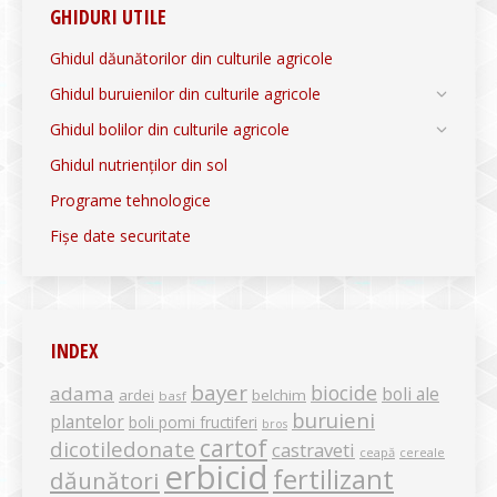
GHIDURI UTILE
Ghidul dăunătorilor din culturile agricole
Ghidul buruienilor din culturile agricole
Ghidul bolilor din culturile agricole
Ghidul nutrienților din sol
Programe tehnologice
Fișe date securitate
INDEX
bayer
biocide
adama
boli ale
ardei
belchim
basf
buruieni
plantelor
boli pomi fructiferi
bros
cartof
dicotiledonate
castraveti
ceapă
cereale
erbicid
fertilizant
dăunători