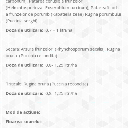
carbonum), Patarea cenușie a frunzelor
(Helmintosporioza- Exserohilum turcicum), Patarea în ochi
a frunzelor de porumb (Kabatiella zeae) Rugina porumbului
(Puccinia sorghi)
Doza de utilizare:
0,7 – 1 litri/ha
Secara: Arsura frunzelor (Rhynchosporium secalis), Rugina
bruna (Puccinia recondita)
Doza de utilizare:
0,8- 1,25 litri/ha
Triticale: Rugina bruna (Puccinia recondita)
Doza de utilizare:
0,8- 1,25 litri/ha
Mod de ac
ţiune:
Floarea-soarelui: