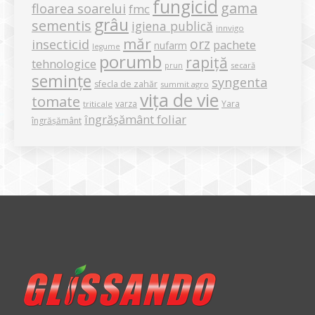
fungicid
gama
floarea soarelui
fmc
grâu
sementis
igiena publică
innvigo
măr
orz
insecticid
pachete
nufarm
legume
porumb
rapiță
tehnologice
secară
prun
semințe
syngenta
sfecla de zahăr
summit agro
vița de vie
tomate
varza
Yara
triticale
îngrășământ foliar
îngrășământ