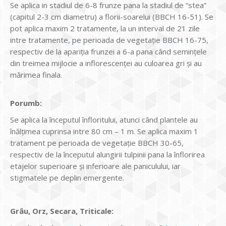
Se aplica in stadiul de 6-8 frunze pana la stadiul de “stea”
(capitul 2-3 cm diametru) a florii-soarelui (BBCH 16-51). Se
pot aplica maxim 2 tratamente, la un interval de 21 zile
intre tratamente, pe perioada de vegetație BBCH 16-75,
respectiv de la apariția frunzei a 6-a pana când semințele
din treimea mijlocie a inflorescenței au culoarea gri și au
mărimea finala.
Porumb:
Se aplica la începutul înfloritului, atunci când plantele au
înălțimea cuprinsa intre 80 cm – 1 m. Se aplica maxim 1
tratament pe perioada de vegetație BBCH 30-65,
respectiv de la începutul alungirii tulpinii pana la înflorirea
etajelor superioare și inferioare ale paniculului, iar
stigmatele pe deplin emergente.
Grâu, Orz, Secara, Triticale: