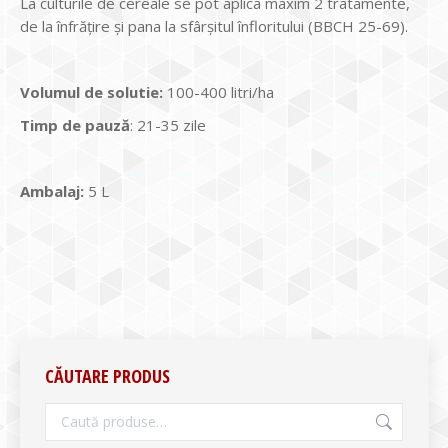
La culturile de cereale se pot aplica maxim 2 tratamente,
de la înfrățire și pana la sfârșitul înfloritului (BBCH 25-69).
Volumul de solutie:
100-400 litri/ha
Timp de pauz
ă
: 21-35 zile
Ambalaj:
5 L
CĂUTARE PRODUS