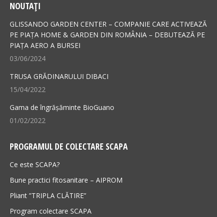
NOUTAȚI
opens
opens
in
in
GLISSANDO GARDEN CENTER – COMPANIE CARE ACTIVEAZĂ
new
new
PE PIAȚA HOME & GARDEN DIN ROMÂNIA – DEBUTEAZĂ PE
PIAȚA AERO A BURSEI
window
window
03/06/2024
TRUSA GRĂDINARULUI DIBACI
15/04/2022
Gama de îngrășăminte BioGuano
01/02/2022
PROGRAMUL DE COLECTARE SCAPA
Ce este SCAPA?
Bune practici fitosanitare – AIPROM
Pliant ”TRIPLA CLĂTIRE”
Program colectare SCAPA