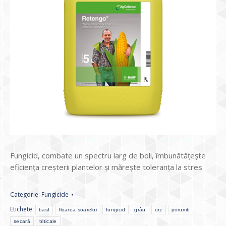
Fungicid, combate un spectru larg de boli, îmbunătățește
eficiența creșterii plantelor și mărește toleranța la stres
Categorie:
Fungicide
Etichete:
basf
floarea soarelui
fungicid
grâu
orz
porumb
secară
triticale