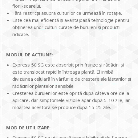
florii-soarelui.
Fără restricţii asupra culturilor ce urmează în rotaţie.
Este cea mai eficientă şi avantajoasă tehnologie pentru
obţinerea unor culturi curate de buruieni şi producții
ridicate.
MODUL DE ACŢIUNE:
Express 50 SG este absorbit prin frunze şi rădăcini şi
este translocat rapid în întreaga plantă. El inhibă
diviziunea celulară în vârfurile de creştere ale lăstarilor şi
rădăcinilor plantelor sensibile.
Creşterea buruienilor este oprită după câteva ore de la
aplicare, dar simptomele vizibile apar după 5-10 zile, iar
moartea acestora se produce după 15-25 zile.
MOD DE UTILIZARE:
Express 50 SG se utilizează numai la hibrizii de floarea