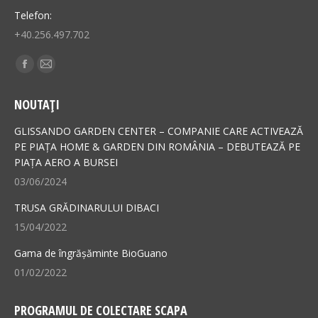
Telefon:
+40.256.497.702
Find us on:
Facebook
Mail
page
page
NOUTAȚI
opens
opens
in
in
GLISSANDO GARDEN CENTER – COMPANIE CARE ACTIVEAZĂ
new
new
PE PIAȚA HOME & GARDEN DIN ROMÂNIA – DEBUTEAZĂ PE
PIAȚA AERO A BURSEI
window
window
03/06/2024
TRUSA GRĂDINARULUI DIBACI
15/04/2022
Gama de îngrășăminte BioGuano
01/02/2022
PROGRAMUL DE COLECTARE SCAPA