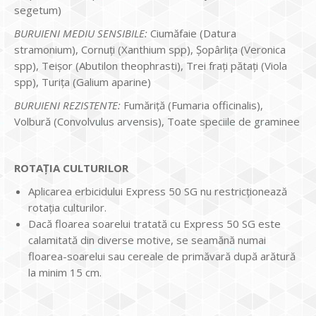
segetum)
BURUIENI MEDIU SENSIBILE:
Ciumăfaie (Datura
stramonium), Cornuți (Xanthium spp), Șopârliţa (Veronica
spp), Teişor (Abutilon theophrasti), Trei fraţi pătați (Viola
spp), Turiţa (Galium aparine)
BURUIENI REZISTENTE:
Fumăriţă (Fumaria officinalis),
Volbură (Convolvulus arvensis), Toate speciile de graminee
ROTAȚIA CULTURILOR
Aplicarea erbicidului Express 50 SG nu restricţionează
rotaţia culturilor.
Dacă floarea soarelui tratată cu Express 50 SG este
calamitată din diverse motive, se seamănă numai
floarea-soarelui sau cereale de primăvară după arătură
la minim 15 cm.