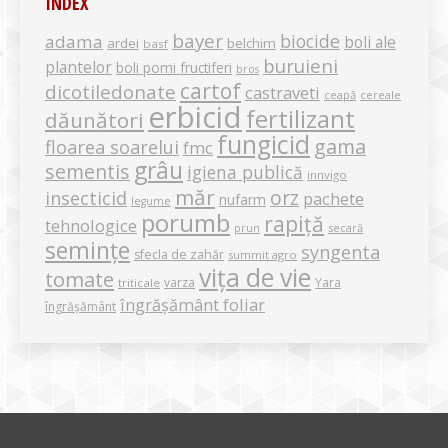
INDEX
bayer
biocide
adama
boli ale
ardei
belchim
basf
buruieni
plantelor
boli pomi fructiferi
bros
cartof
dicotiledonate
castraveti
ceapă
cereale
erbicid
fertilizant
dăunători
fungicid
gama
floarea soarelui
fmc
grâu
sementis
igiena publică
innvigo
măr
orz
insecticid
pachete
nufarm
legume
porumb
rapiță
tehnologice
secară
prun
semințe
syngenta
sfecla de zahăr
summit agro
vița de vie
tomate
varza
Yara
triticale
îngrășământ foliar
îngrășământ