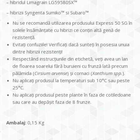
– hibridul Limagrain LG59580SX™
– hibrizii Syngenta Sumiko™ si Subaro™
Nu se recomandă utilizarea produsului Express 50 SG în
solele însămânţate cu hibrizi ce conțin altă genă de
rezistență.
Evitaţi confuziile! Verificaţi dacă sunteţi în posesia unuia
dintre hibrizii rezistenţi!
Respectând instrucţiunile din etichetă, veţi avea un lan
de floarea soarelui fără buruieni cu frunză lată precum
pălămida (
Cirsium arvense
) şi cornaci (
Xanthium spp.
).
Nu aplicaţi produsul la temperaturi sub 10°C sau peste
25°C.
Nu aplicaţi produsul peste plante în faza de cotiledoane
sau care au depăşit faza de 8 frunze.
Ambalaj:
0,15 Kg