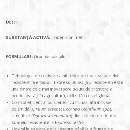
Detalii
SUBSTANŢĂ ACTIVĂ:
Tribenuron metil
FORMULARE:
Granule solubile
Tehnologia de cultivare a hibrizilor de floarea soarelui
rezistenți la erbicidul Express 50 SG (SU rezistenți) este
una dintre cele mai inovatoare soluții de creştere a
productivității în agricultură, utilizată la nivel global.
Control eficient al buruienilor cu frunză lată inclusiv
pălămidă (
Cirsium arvense
), cornaci (
Xanthium spp
),
ciumăfaie (
Datura stramonium
) din culturile de floarea-
soarelui rezistente la Express 50 SG
Flexibil în aplicare de la răsărire până la 8 frunze ale