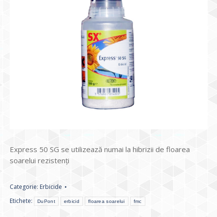
Express 50 SG se utilizează numai la hibrizii de floarea
soarelui rezistenţi
Categorie:
Erbicide
Etichete:
DuPont
erbicid
floarea soarelui
fmc