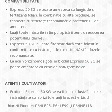
COMPATIBILITATE
Express 50 SG se poate amesteca cu fungicide şi
fertilizanţi foliari. În combinaţie cu alte produse, se
respectă cu stricteţe recomandările partenerului de
amestec.
Luaţi toate măsurile în timpul aplicării pentru reducerea
potenţialului derivei.
Express 50 SG nu este fitotoxic dacă este folosit în
conformitate cu instrucţiunile din etichetă şi în dozele
recomandate.
La noii hibrizi homozigoţi, eribicidul Express 50 SG se
poate amesteca cu erbicide anti-gramineice.
ATENŢIE CULTIVATORI
Erbicidul Express 50 SG se va folosi exclusiv în solele
însămânţate cu hibrizi toleranţi la acest erbicid:
– hibrizii Pioneer: P64LE25, P64LE99 şi P64HE118