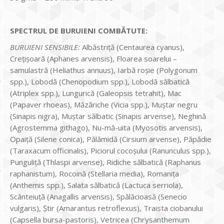
SPECTRUL DE BURUIENI COMBĂTUTE:
BURUIENI SENSIBILE:
Albăstriţă (Centaurea cyanus),
Creţişoară (Aphanes arvensis), Floarea soarelui –
samulastră (Heliathus annuus), Iarbă roşie (Polygonum
spp.), Lobodă (Chenopodium spp.), Lobodă sălbatică
(Atriplex spp.), Lungurică (Galeopsis tetrahit), Mac
(Papaver rhoeas), Măzăriche (Vicia spp.), Muştar negru
(Sinapis nigra), Muştar sălbatic (Sinapis arvense), Neghină
(Agrostemma githago), Nu-mă-uita (Myosotis arvensis),
Opaiţă (Silene conica), Pălămidă (Cirsium arvense), Păpădie
(Taraxacum officinalis), Piciorul cocoşului (Ranunculus spp.),
Punguliţă (Thlaspi arvense), Ridiche sălbatică (Raphanus
raphanistum), Rocoină (Stellaria media), Romanița
(Anthemis spp.), Salata sălbatică (Lactuca serriola),
Scânteiuță (Anagallis arvensis), Spălăcioasă (Senecio
vulgaris), Știr (Amarantus retroflexus), Traista ciobanului
(Capsella bursa-pastoris), Vetricea (Chrysanthemum