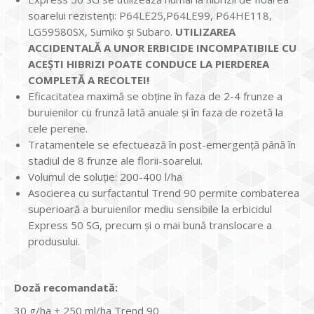
soarelui rezistenţi: P64LE25,P64LE99, P64HE118,
LG59580SX, Sumiko și Subaro.
UTILIZAREA
ACCIDENTALĂ A UNOR ERBICIDE INCOMPATIBILE CU
ACEŞTI HIBRIZI POATE CONDUCE LA PIERDEREA
COMPLETĂ A RECOLTEI!
Eficacitatea maximă se obţine în faza de 2-4 frunze a
buruienilor cu frunză lată anuale şi în faza de rozetă la
cele perene.
Tratamentele se efectuează în post-emergenţă până în
stadiul de 8 frunze ale florii-soarelui.
Volumul de soluţie: 200-400 l/ha
Asocierea cu surfactantul Trend 90 permite combaterea
superioară a buruienilor mediu sensibile la erbicidul
Express 50 SG, precum şi o mai bună translocare a
produsului.
Doză recomandată:
30 g/ha + 250 ml/ha Trend 90