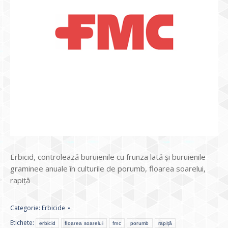
Erbicid, controlează buruienile cu frunza lată şi buruienile
graminee anuale în culturile de porumb, floarea soarelui,
rapiţă
Categorie:
Erbicide
Etichete:
erbicid
floarea soarelui
fmc
porumb
rapiță