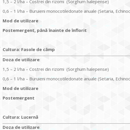
1,5 – 2 l/ha – Costrei din rizomi (Sorghum halepense)
0,6 – 1 l/ha – Buruieni monocotiledonate anuale (Setaria, Echino
Mod de utilizare
Postemergent, până înainte de înflorit
Cultura
:
Fasole de câmp
Doz
a
de utilizare
:
1,5 – 2 l/ha – Costrei din rizomi (Sorghum halepense)
0,6 – 1 l/ha – Buruieni monocotiledonate anuale (Setaria, Echino
Mod de utilizare
Postemergent
Cultura
:
Lucernă
Doz
a
de utilizare
: