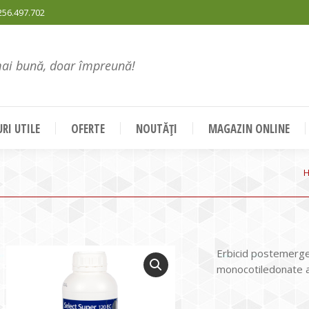
256.497.702
mai bună, doar împreună!
RI UTILE
OFERTE
NOUTĂȚI
MAGAZIN ONLINE
Y
Erbicid postemerge
monocotiledonate a