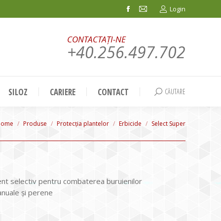
Login
Facebook
Mail
page
page
CONTACTAȚI-NE
opens
opens
+40.256.497.702
in
in
new
new
window
window
SILOZ
CARIERE
CONTACT
CĂUTARE
Search:
ou are here:
Home
Produse
Protecția plantelor
Erbicide
Select Super
nt selectiv pentru combaterea buruienilor
nuale și perene