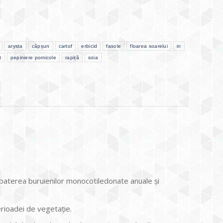
arysta
căpșun
cartof
erbicid
fasole
floarea soarelui
in
t
pepiniere pomicole
rapiță
soia
baterea buruienilor monocotiledonate anuale și
erioadei de vegetație.