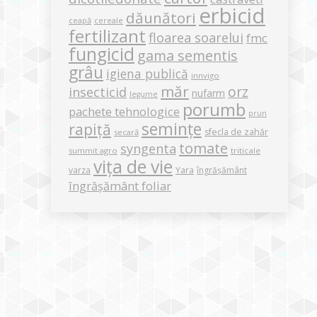
erbicid
dăunători
ceapă
cereale
fertilizant
floarea soarelui
fmc
fungicid
gama sementis
grâu
igiena publică
innvigo
măr
orz
insecticid
nufarm
legume
porumb
pachete tehnologice
prun
semințe
rapiță
sfecla de zahăr
secară
tomate
syngenta
summit agro
triticale
vița de vie
varza
Yara
îngrășământ
îngrășământ foliar