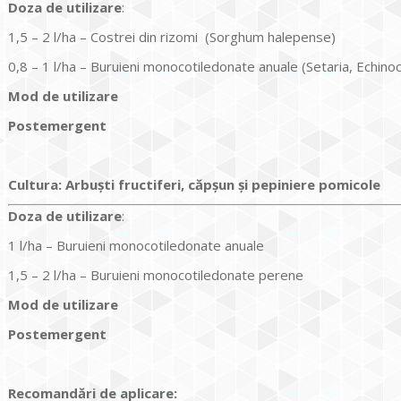
Doz
a
de utilizare
:
1,5 – 2 l/ha – Costrei din rizomi (Sorghum halepense)
0,8 – 1 l/ha – Buruieni monocotiledonate anuale (Setaria, Echino
Mod de utilizare
Postemergent
Cultura
:
Arbuști fructiferi, căpșun și pepiniere pomicole
Doz
a
de utilizare
:
1 l/ha – Buruieni monocotiledonate anuale
1,5 – 2 l/ha – Buruieni monocotiledonate perene
Mod de utilizare
Postemergent
Recomandări de aplicare: