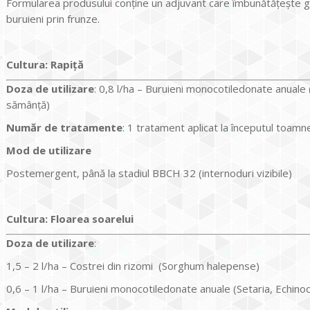
Formularea produsului conține un adjuvant care îmbunătățește gr
buruieni prin frunze.
Cultura
:
Rapiţă
Doz
a
de utilizare
: 0,8 l/ha – Buruieni monocotiledonate anuale 
sămânță)
Număr de tratamente
: 1 tratament aplicat la începutul toamnei
Mod de utilizare
Postemergent, până la stadiul BBCH 32 (internoduri vizibile)
Cultura
:
Floarea soarelui
Doz
a
de utilizare
:
1,5 – 2 l/ha – Costrei din rizomi (Sorghum halepense)
0,6 – 1 l/ha – Buruieni monocotiledonate anuale (Setaria, Echino