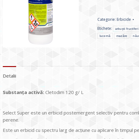
Categorie:
Erbicide
Etichete:
arbuști fructiferi
lucernă
mazăre
nău
Detalii
Substanța activă:
Cletodim 120 g/ L
Select Super este un erbicid postemergent selectiv pentru com
perene.
Este un erbicid cu spectru larg de acțiune cu aplicare în timpul p