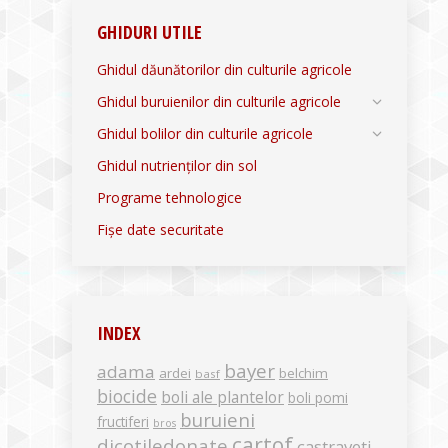
GHIDURI UTILE
Ghidul dăunătorilor din culturile agricole
Ghidul buruienilor din culturile agricole
Ghidul bolilor din culturile agricole
Ghidul nutrienților din sol
Programe tehnologice
Fișe date securitate
INDEX
bayer
adama
ardei
belchim
basf
biocide
boli ale plantelor
boli pomi
buruieni
fructiferi
bros
cartof
dicotiledonate
castraveti