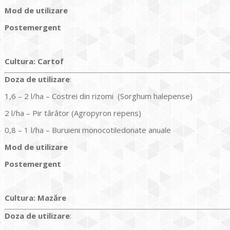
Mod de utilizare
Postemergent
Cultura
:
Cartof
Doz
a
de utilizare
:
1,6 – 2 l/ha – Costrei din rizomi (Sorghum halepense)
2 l/ha – Pir târâtor (Agropyron repens)
0,8 – 1 l/ha – Buruieni monocotiledonate anuale
Mod de utilizare
Postemergent
Cultura
:
Mazăre
Doz
a
de utilizare
: