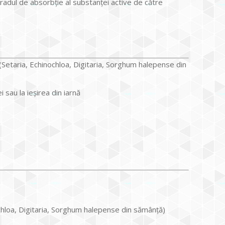
adul de absorbție al substanței active de către
(Setaria, Echinochloa, Digitaria, Sorghum halepense din
 sau la ieșirea din iarnă
chloa, Digitaria, Sorghum halepense din sămânță)