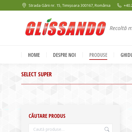
Strada Gării nr. 15, Timișoara 300167, România
+40.
Recoltă 
HOME
DESPRE NOI
PRODUSE
GHIDU
SELECT SUPER
CĂUTARE PRODUS