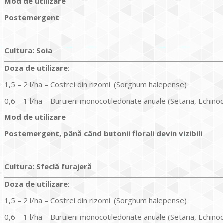
Mod de utilizare
Postemergent
Cultura
:
Soia
Doz
a
de utilizare
:
1,5 – 2 l/ha – Costrei din rizomi (Sorghum halepense)
0,6 – 1 l/ha – Buruieni monocotiledonate anuale (Setaria, Echino
Mod de utilizare
Postemergent, până când butonii florali devin vizibili
Cultura
:
Sfeclă furajeră
Doz
a
de utilizare
:
1,5 – 2 l/ha – Costrei din rizomi (Sorghum halepense)
0,6 – 1 l/ha – Buruieni monocotiledonate anuale (Setaria, Echino