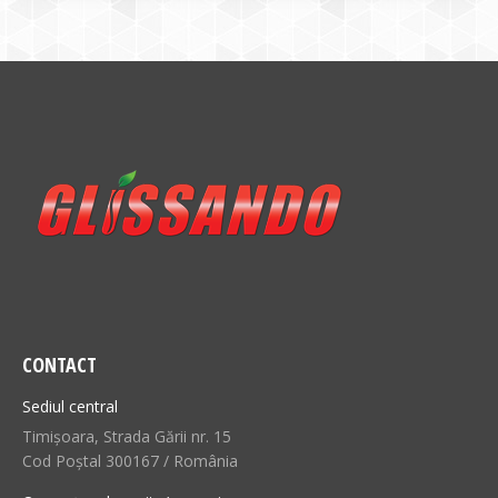
CONTACT
Sediul central
Timișoara, Strada Gării nr. 15
Cod Poștal 300167 / România