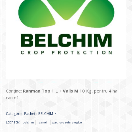
Conține:
Ranman Top
1 L +
Valis M
10 Kg, pentru 4 ha
cartof
Categorie:
Pachete BELCHIM
Etichete:
belchim
cartof
pachete tehnologice