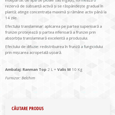
îndepărtat de apa de ploaie sau irigații), formează o
rezervă de subsanță activă și se răspândește gradual în
plantă; atinge concentrația maximă și rămâne activ până la
14 zile.
Efectului translaminar: aplicarea pe partea superioară a
frunzei protejează și partea inferioară a frunzei prin
absorbția translaminară excelentă a produsului.
Efectului de difuzie: redistribuirea în frunză a fungicidului
prin mișcarea acropetală ușoară.
Ambalaj:
Ranman Top
2 L +
Valis M
10 Kg
Furnizor: Belchim
CĂUTARE PRODUS