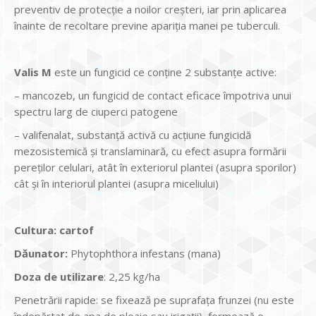
preventiv de protecție a noilor creșteri, iar prin aplicarea
înainte de recoltare previne apariția manei pe tuberculi.
Valis M
este un fungicid ce conține 2 substanțe active:
– mancozeb, un fungicid de contact eficace împotriva unui
spectru larg de ciuperci patogene
– valifenalat, substanță activă cu acțiune fungicidă
mezosistemică și translaminară, cu efect asupra formării
pereților celulari, atât în exteriorul plantei (asupra sporilor)
cât și în interiorul plantei (asupra miceliului)
Cultura:
cartof
Dăunator
:
Phytophthora infestans (mana)
Doza de utilizare
: 2,25 kg/ha
Penetrării rapide: se fixează pe suprafața frunzei (nu este