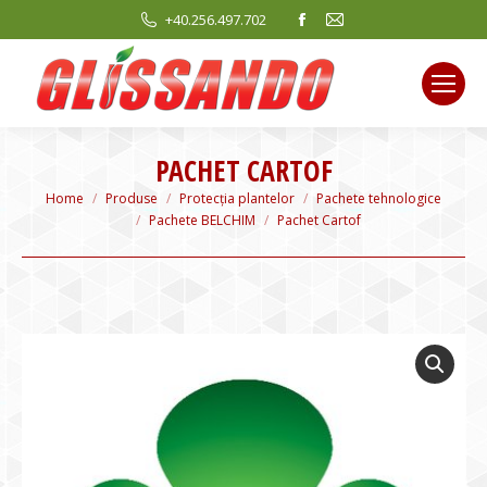
Facebook
Mail
+40.256.497.702
page
page
opens
opens
in
in
new
new
window
window
PACHET CARTOF
You are here:
Home
Produse
Protecția plantelor
Pachete tehnologice
Pachete BELCHIM
Pachet Cartof