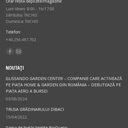
Orar rețea depozite/magazine:
Luni-Vineri: 8:00 - 16/17:00
Sâmbăta: ÎNCHIS
Duminica: ÎNCHIS
Telefon:
+40.256.497.702
Find us on:
Facebook
Mail
page
page
NOUTAȚI
opens
opens
in
in
GLISSANDO GARDEN CENTER – COMPANIE CARE ACTIVEAZĂ
new
new
PE PIAȚA HOME & GARDEN DIN ROMÂNIA – DEBUTEAZĂ PE
PIAȚA AERO A BURSEI
window
window
03/06/2024
TRUSA GRĂDINARULUI DIBACI
15/04/2022
Gama de îngrășăminte BioGuano