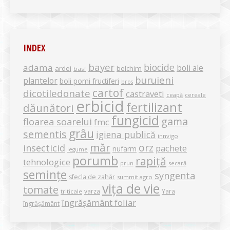
INDEX
bayer
biocide
adama
boli ale
ardei
belchim
basf
buruieni
plantelor
boli pomi fructiferi
bros
cartof
dicotiledonate
castraveti
ceapă
cereale
erbicid
fertilizant
dăunători
fungicid
gama
floarea soarelui
fmc
grâu
sementis
igiena publică
innvigo
măr
orz
insecticid
pachete
nufarm
legume
porumb
rapiță
tehnologice
secară
prun
semințe
syngenta
sfecla de zahăr
summit agro
vița de vie
tomate
varza
Yara
triticale
îngrășământ foliar
îngrășământ