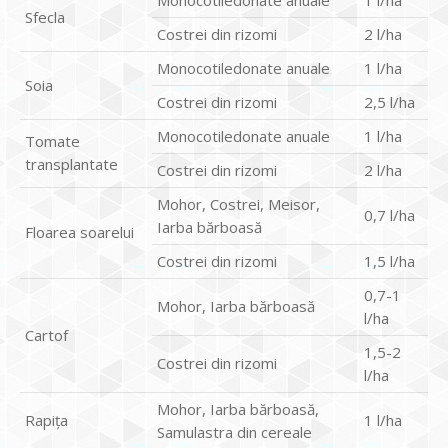
Monocotiledonate anuale
1 l/ha
Sfecla
Costrei din rizomi
2 l/ha
Monocotiledonate anuale
1 l/ha
Soia
Costrei din rizomi
2,5 l/ha
Monocotiledonate anuale
1 l/ha
Tomate
transplantate
Costrei din rizomi
2 l/ha
Mohor, Costrei, Meisor,
0,7 l/ha
Iarba bărboasă
Floarea soarelui
Costrei din rizomi
1,5 l/ha
0,7-1
Mohor, Iarba bărboasă
l/ha
Cartof
1,5-2
Costrei din rizomi
l/ha
Mohor, Iarba bărboasă,
Rapiţa
1 l/ha
Samulastra din cereale