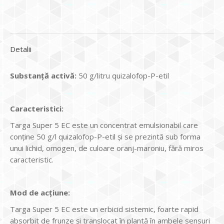
Detalii
Substanţă activă:
50 g/litru quizalofop-P-etil
Caracteristici:
Targa Super 5 EC este un concentrat emulsionabil care
conţine 50 g/l quizalofop-P-etil şi se prezintă sub forma
unui lichid, omogen, de culoare oranj-maroniu, fără miros
caracteristic.
Mod de acţiune:
Targa Super 5 EC este un erbicid sistemic, foarte rapid
absorbit de frunze şi translocat în plantă în ambele sensuri