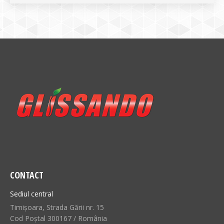
CONTACT
Sediul central
Timișoara, Strada Gării nr. 15
Cod Poștal 300167 / România