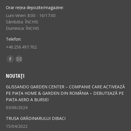
Orar rețea depozite/magazine:
Luni-Vineri: 8:00 - 16/17:00
Sâmbăta: ÎNCHIS
Duminica: ÎNCHIS
Telefon:
+40.256.497.702
Find us on:
Facebook
Mail
page
page
NOUTAȚI
opens
opens
in
in
GLISSANDO GARDEN CENTER – COMPANIE CARE ACTIVEAZĂ
new
new
PE PIAȚA HOME & GARDEN DIN ROMÂNIA – DEBUTEAZĂ PE
PIAȚA AERO A BURSEI
window
window
03/06/2024
TRUSA GRĂDINARULUI DIBACI
15/04/2022