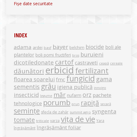
Fișe date securitate
INDEX
bayer
biocide
adama
boli ale
ardei
belchim
basf
buruieni
plantelor
boli pomi fructiferi
bros
cartof
dicotiledonate
castraveti
ceapă
cereale
erbicid
fertilizant
dăunători
fungicid
gama
floarea soarelui
fmc
grâu
sementis
igiena publică
innvigo
măr
orz
insecticid
pachete
nufarm
legume
porumb
rapiță
tehnologice
secară
prun
semințe
syngenta
sfecla de zahăr
summit agro
vița de vie
tomate
varza
Yara
triticale
îngrășământ foliar
îngrășământ