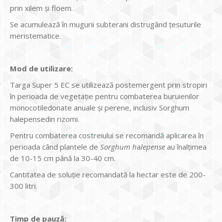
prin xilem şi floem.
Se acumulează în mugurii subterani distrugând ţesuturile
meristematice.
Mod de utilizare:
Targa Super 5 EC se utilizează postemergent prin stropiri
în perioada de vegetaţie pentru combaterea buruienilor
monocotiledonate anuale şi perene, inclusiv Sorghum
halepensedin rizomi.
Pentru combaterea costreiului se recomandă aplicarea în
perioada când plantele de
Sorghum h
a
lepense
au înalţimea
de 10-15 cm până la 30-40 cm.
Cantitatea de soluţie recomandată la hectar este de 200-
300 litri.
Timp de pauză: