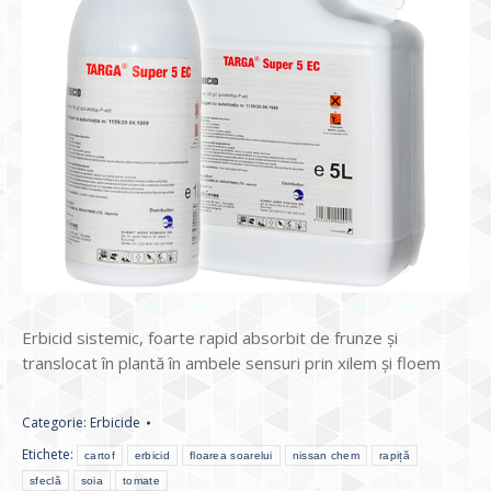
Erbicid sistemic, foarte rapid absorbit de frunze şi
translocat în plantă în ambele sensuri prin xilem şi floem
Categorie:
Erbicide
Etichete:
cartof
erbicid
floarea soarelui
nissan chem
rapiță
sfeclă
soia
tomate