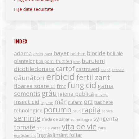
Fișe date securitate
INDEX
bayer
biocide
adama
boli ale
ardei
belchim
basf
buruieni
plantelor
boli pomi fructiferi
bros
cartof
dicotiledonate
castraveti
ceapă
cereale
erbicid
fertilizant
dăunători
fungicid
gama
floarea soarelui
fmc
grâu
sementis
igiena publică
innvigo
măr
orz
insecticid
pachete
nufarm
legume
porumb
rapiță
tehnologice
secară
prun
semințe
syngenta
sfecla de zahăr
summit agro
vița de vie
tomate
varza
Yara
triticale
îngrășământ foliar
îngrășământ