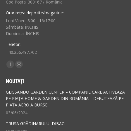
Cod Poștal 300167 / România
Orar rețea depozite/magazine:
Luni-Vineri: 8:00 - 16/17:00
Sâmbăta: ÎNCHIS
Duminica: ÎNCHIS
Telefon:
+40.256.497.702
Find us on:
Facebook
Mail
page
page
NOUTAȚI
opens
opens
in
in
GLISSANDO GARDEN CENTER – COMPANIE CARE ACTIVEAZĂ
new
new
PE PIAȚA HOME & GARDEN DIN ROMÂNIA – DEBUTEAZĂ PE
PIAȚA AERO A BURSEI
window
window
03/06/2024
TRUSA GRĂDINARULUI DIBACI