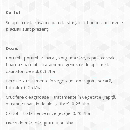
Cartof
Se aplică de la răsărire până la sfârșitul înfloririi când larvele
și adulții sunt prezenți.
Doza:
Porumb, porumb zaharat, sorg, mazăre, rapiță, cereale,
floarea soarelui – tratamente generale de aplicare la
dăunători de sol: 0,3 l/ha
Cereale – tratamente în vegetație (doar grâu, secară,
triticale): 0,25 l/ha
Crucifere oleaginoase – tratamente în vegetație (rapiță,
muștar, susan, in de ulei și fibre): 0,25 l/ha
Cartof – tratamente în vegetație: 0,20 l/ha
Livezi de măr, păr, gutui: 0,30 l/ha