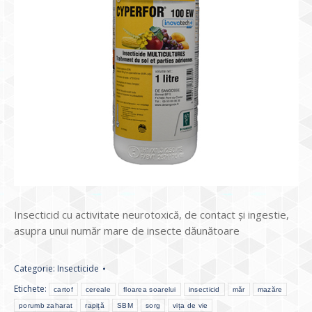
Insecticid cu activitate neurotoxică, de contact și ingestie,
asupra unui număr mare de insecte dăunătoare
Categorie:
Insecticide
Etichete:
cartof
cereale
floarea soarelui
insecticid
măr
mazăre
porumb zaharat
rapiță
SBM
sorg
vița de vie