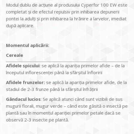
Modul dublu de acțiune al produsului Cyperfor 100 EW este
completat și de efectul repulsiv prin inhibarea depunerii
pontei la adulți și prin inhibarea la hrănire a larvelor, imediat
după aplicare.
Momentul aplic
ării:
Cereale
Afidele spicului
: se aplică la apariția primelor afide – de la
începutul inflorescenței până la sfârșitul înfloririi
Afidele frunzelor:
se aplică la apariția primelor afide, de la
stadiul de 2-3 frunze până la sfârșitul înfrățirii
Gândacul lucios
: Se aplică atunci când sunt vizibili de sus
mugurii florali, mugur verde – când este găsită o insectă pe
plantă sau în momentul apariției primelor petale dacă se
observă 2-3 insecte pe plantă.