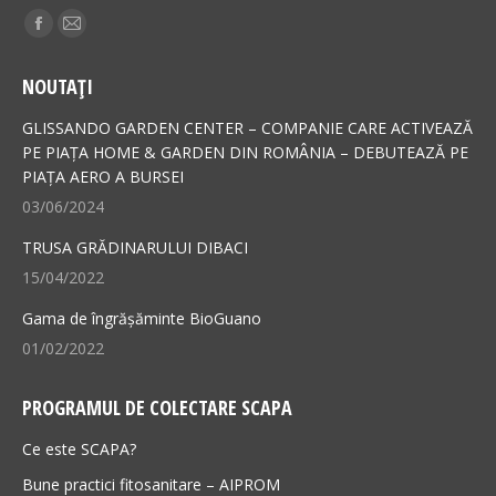
Find us on:
Facebook
Mail
page
page
NOUTAȚI
opens
opens
in
in
GLISSANDO GARDEN CENTER – COMPANIE CARE ACTIVEAZĂ
new
new
PE PIAȚA HOME & GARDEN DIN ROMÂNIA – DEBUTEAZĂ PE
PIAȚA AERO A BURSEI
window
window
03/06/2024
TRUSA GRĂDINARULUI DIBACI
15/04/2022
Gama de îngrășăminte BioGuano
01/02/2022
PROGRAMUL DE COLECTARE SCAPA
Ce este SCAPA?
Bune practici fitosanitare – AIPROM