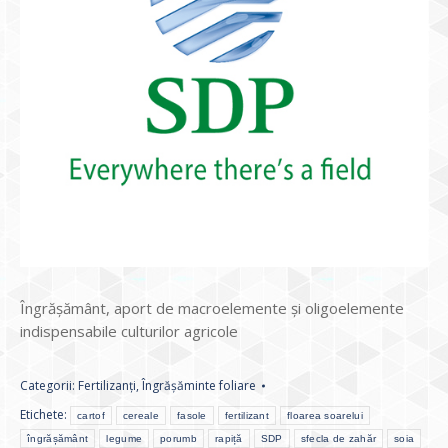
Îngrășământ, aport de macroelemente și oligoelemente
indispensabile culturilor agricole
Categorii:
Fertilizanți
,
Îngrășăminte foliare
Etichete:
cartof
cereale
fasole
fertilizant
floarea soarelui
îngrășământ
legume
porumb
rapiță
SDP
sfecla de zahăr
soia