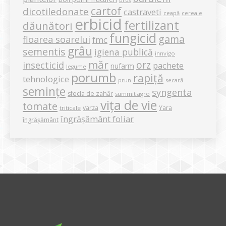
bros
cartof
dicotiledonate
castraveti
ceapă
cereale
erbicid
fertilizant
dăunători
fungicid
gama
floarea soarelui
fmc
grâu
sementis
igiena publică
innvigo
măr
orz
insecticid
pachete
nufarm
legume
porumb
rapiță
tehnologice
secară
prun
semințe
syngenta
sfecla de zahăr
summit agro
vița de vie
tomate
varza
Yara
triticale
îngrășământ foliar
îngrășământ