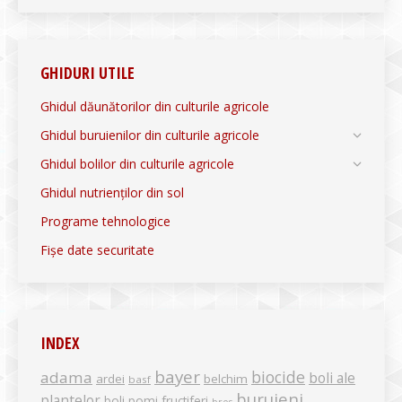
GHIDURI UTILE
Ghidul dăunătorilor din culturile agricole
Ghidul buruienilor din culturile agricole
Ghidul bolilor din culturile agricole
Ghidul nutrienților din sol
Programe tehnologice
Fișe date securitate
INDEX
bayer
biocide
adama
boli ale
ardei
belchim
basf
buruieni
plantelor
boli pomi fructiferi