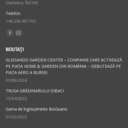
Duminica: ÎNCHIS
Telefon:
+40.256.497.702
Find us on:
Facebook
Mail
page
page
NOUTAȚI
opens
opens
in
in
GLISSANDO GARDEN CENTER – COMPANIE CARE ACTIVEAZĂ
new
new
PE PIAȚA HOME & GARDEN DIN ROMÂNIA – DEBUTEAZĂ PE
PIAȚA AERO A BURSEI
window
window
03/06/2024
TRUSA GRĂDINARULUI DIBACI
15/04/2022
Gama de îngrășăminte BioGuano
01/02/2022