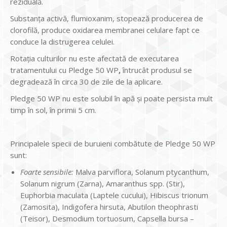
reziduală.
Substanţa activă, flumioxanim, stopează producerea de
clorofilă, produce oxidarea membranei celulare fapt ce
conduce la distrugerea celulei.
Rotaţia culturilor nu este afectată de executarea
tratamentului cu Pledge 50 WP
,
întrucât produsul se
degradează în circa 30 de zile de la aplicare.
Pledge 50 WP nu este solubil în apă şi poate persista mult
timp în sol, în primii 5 cm.
Principalele specii de buruieni combătute de Pledge 50 WP
sunt:
Foarte sensibile:
Malva parviflora, Solanum ptycanthum,
Solanum nigrum (Zarna), Amaranthus spp. (Stir),
Euphorbia maculata (Laptele cucului), Hibiscus trionum
(Zamosita), Indigofera hirsuta, Abutilon theophrasti
(Teisor), Desmodium tortuosum, Capsella bursa –