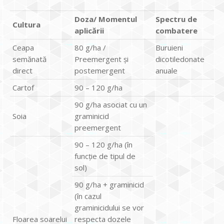
Doza/ Momentul
Spectru de
Cultura
aplic
ă
rii
combatere
Ceapa
80 g/ha /
Buruieni
semănată
Preemergent şi
dicotiledonate
direct
postemergent
anuale
Cartof
90 – 120 g/ha
90 g/ha asociat cu un
Soia
graminicid
preemergent
90 – 120 g/ha (în
funcţie de tipul de
sol)
90 g/ha + graminicid
(în cazul
graminicidului se vor
Floarea soarelui
respecta dozele