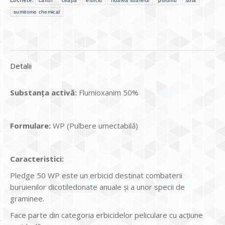
cartof
ceapă
erbicid
floarea soarelui
porumb
soia
sumitomo chemical
Detalii
Substan
ţ
a activ
ă
:
Flumioxanim 50%
Formulare:
WP (Pulbere umectabilă)
Caracteristici:
Pledge 50 WP este un erbicid destinat combaterii
buruienilor dicotiledonate anuale şi a unor specii de
graminee.
Face parte din categoria erbicidelor peliculare cu acţiune