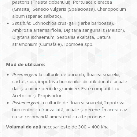
pastoris (Traista ciobanului), Portulaca oleracea
(Grasita). Senecio vulgaris (Spalacioasa), Chenopodium
album (spanac salbatic).
Sensibile:
Echinochloa crus-galli (Iarba barboasa),
Ambrosia artemisiiflolia, Digitaria sanguinalis (Meisor),
Digitaria ischaemum, Sesbania exaltata, Datura
stramonium (Ciumafaie), Ipomoea spp.
Mod de utilizare:
Preemergent
la culturile de porumb, floarea soarelui,
cartof, soia, împotriva buruienilor dicotiledonate anuale
dar şi a unor specii de graminee. Este compatibil cu
Acetoclor şi Propisoclor.
Postemergent
la culturile de floarea soarelui, împotriva
buruienilor cu frunza lată, anuale şi perene. În acest caz
nu se recomandă amestecul cu alte produse.
Volumul de apă
necesar este de 300 – 400 l/ha.