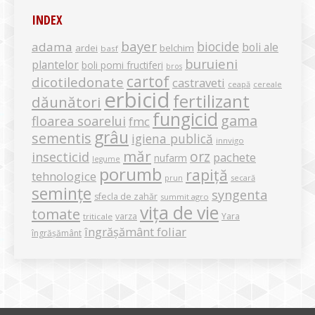
INDEX
bayer
biocide
adama
boli ale
ardei
belchim
basf
buruieni
plantelor
boli pomi fructiferi
bros
cartof
dicotiledonate
castraveti
ceapă
cereale
erbicid
fertilizant
dăunători
fungicid
gama
floarea soarelui
fmc
grâu
sementis
igiena publică
innvigo
măr
orz
insecticid
pachete
nufarm
legume
porumb
rapiță
tehnologice
secară
prun
semințe
syngenta
sfecla de zahăr
summit agro
vița de vie
tomate
varza
Yara
triticale
îngrășământ foliar
îngrășământ