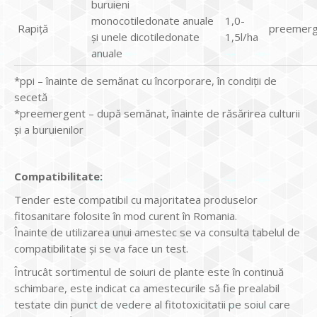
buruieni
monocotiledonate anuale
1,0-
Rapiţă
preemerg
şi unele dicotiledonate
1,5l/ha
anuale
*ppi – înainte de semănat cu încorporare, în condiţii de
secetă
*preemergent – după semănat, înainte de răsărirea culturii
şi a buruienilor
Compatibilitate:
Tender este compatibil cu majoritatea produselor
fitosanitare folosite în mod curent în Romania.
Înainte de utilizarea unui amestec se va consulta tabelul de
compatibilitate şi se va face un test.
Întrucât sortimentul de soiuri de plante este în continuă
schimbare, este indicat ca amestecurile să fie prealabil
testate din punct de vedere al fitotoxicitatii pe soiul care