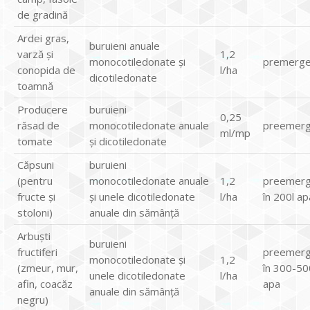
de gradină
Ardei gras,
buruieni anuale
varză şi
1,2
monocotiledonate şi
premerge
conopida de
l/ha
dicotiledonate
toamnă
Producere
buruieni
0,25
răsad de
monocotiledonate anuale
preemerg
ml/mp
tomate
şi dicotiledonate
Căpsuni
buruieni
(pentru
monocotiledonate anuale
1,2
preemerg
fructe şi
şi unele dicotiledonate
l/ha
în 200l ap
stoloni)
anuale din sămânţă
Arbuşti
buruieni
fructiferi
preemerg
monocotiledonate şi
1,2
(zmeur, mur,
în 300-50
unele dicotiledonate
l/ha
afin, coacăz
apa
anuale din sămânţă
negru)