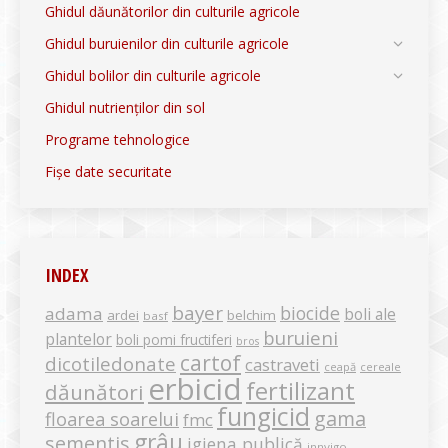
Ghidul dăunătorilor din culturile agricole
Ghidul buruienilor din culturile agricole
Ghidul bolilor din culturile agricole
Ghidul nutrienților din sol
Programe tehnologice
Fișe date securitate
INDEX
bayer
biocide
adama
boli ale
ardei
belchim
basf
buruieni
plantelor
boli pomi fructiferi
bros
cartof
dicotiledonate
castraveti
ceapă
cereale
erbicid
fertilizant
dăunători
fungicid
gama
floarea soarelui
fmc
grâu
sementis
igiena publică
innvigo