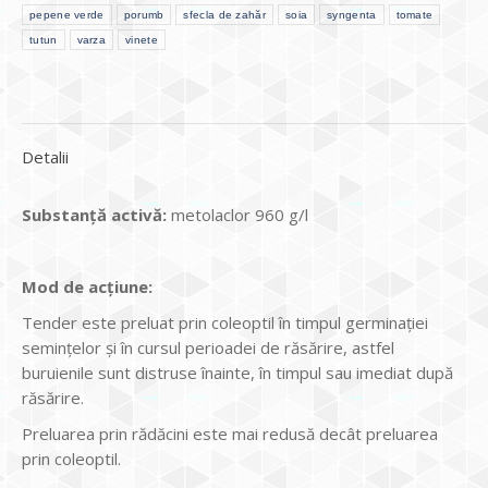
pepene verde
porumb
sfecla de zahăr
soia
syngenta
tomate
tutun
varza
vinete
Detalii
Substan
ţă activă
:
metolaclor 960 g/l
Mod de acţiune:
Tender este preluat prin coleoptil în timpul germinaţiei
seminţelor şi în cursul perioadei de răsărire, astfel
buruienile sunt distruse înainte, în timpul sau imediat după
răsărire.
Preluarea prin rădăcini este mai redusă decât preluarea
prin coleoptil.