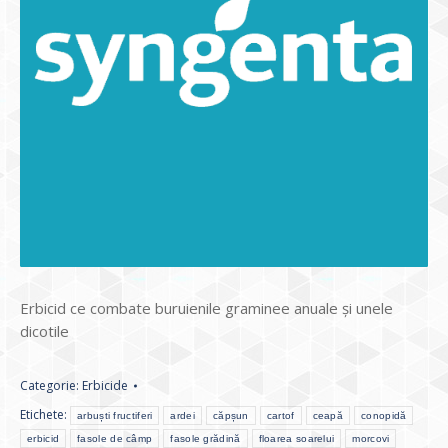
Erbicid ce combate buruienile graminee anuale şi unele
dicotile
Categorie:
Erbicide
Etichete:
arbuști fructiferi
ardei
căpșun
cartof
ceapă
conopidă
erbicid
fasole de câmp
fasole grădină
floarea soarelui
morcovi