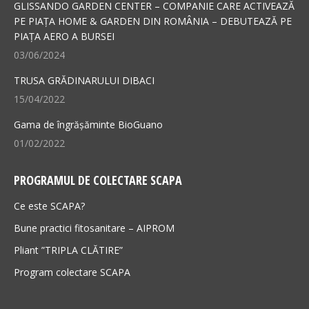
in
in
GLISSANDO GARDEN CENTER – COMPANIE CARE ACTIVEAZĂ
new
new
PE PIAȚA HOME & GARDEN DIN ROMÂNIA – DEBUTEAZĂ PE
PIAȚA AERO A BURSEI
window
window
03/06/2024
TRUSA GRĂDINARULUI DIBACI
15/04/2022
Gama de îngrășăminte BioGuano
01/02/2022
PROGRAMUL DE COLECTARE SCAPA
Ce este SCAPA?
Bune practici fitosanitare – AIPROM
Pliant ”TRIPLA CLĂTIRE”
Program colectare SCAPA