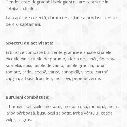
Tender este degradabil biologic şi nu are restricţie în
rotaţia culturilor.
La o aplicare corectă, durata de acţiune a produsului este
de 4-6 săptămâni.
Spectru de activitate:
Erbicid ce combate buruienile graminee anuale şi unele
dicotile din culturile de porumb, sfecla de zahăr, floarea-
soarelui, soia, fasole de câmp, fasole grădină, tutun,
tomate, ardei, ceapă, varza, conopidă, vinete, cartof,
căpşun, arbuşti fructiferi, morcovi, pepene verde.
Buruieni combătute:
– buruieni sensibile: meisorul, meisor rosu, mohorul, meiul,
iarba bărboasă, busuiocul salbatic, iarba vântului, coada
vulpii, raigras.