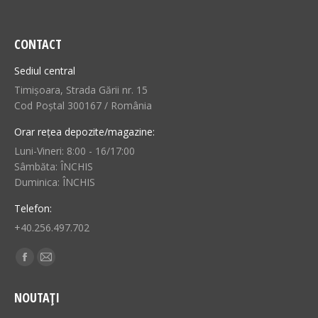
CONTACT
Sediul central
Timișoara, Strada Gării nr. 15
Cod Poștal 300167 / România
Orar rețea depozite/magazine:
Luni-Vineri: 8:00 - 16/17:00
Sâmbăta: ÎNCHIS
Duminica: ÎNCHIS
Telefon:
+40.256.497.702
Find us on:
Facebook
Mail
page
page
NOUTAȚI
opens
opens