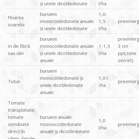
şi unele dicotiledonate
l/ha
buruieni
1,0-
Floarea
monocotiledonate anuale
1,5
preemerg
soarelui
şi unele dicotiledonate
l/ha
buruieni
preemerg
In de fibră
monocotiledonate anuale
1-1,5
3 cm
sau ulei
şi unele dicotiledonate
l/ha
ppi(zone
anuale
secret)
buruieni
monocotiledonate şi
1,0 l
Tutun
preemerg
unele dicotiledonate
/ha
anuale
Tomate
transplatate,
tomate
buruieni anuale
1,0
semănate
monoocotiledonate
preemerg
l/ha
direct în
anuale şi dicotiledonate
câmp, fasole