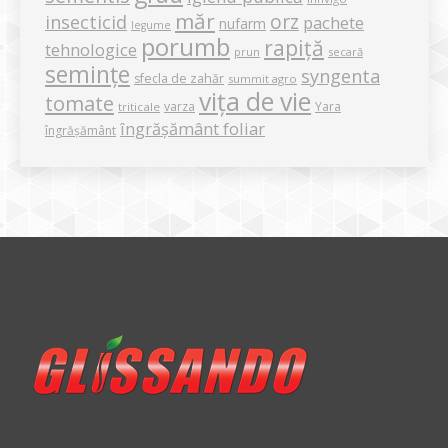
măr
orz
insecticid
pachete
nufarm
legume
porumb
rapiță
tehnologice
secară
prun
semințe
syngenta
sfecla de zahăr
summit agro
vița de vie
tomate
varza
Yara
triticale
îngrășământ foliar
îngrășământ