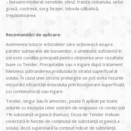
– buruieni moderat sensibile: stirul, traista ciobanului, iarba
grasă, costreiul, sorg furajer, loboda sălbatică,
trepădatoarea.
Recomandări de aplicare:
Asemenea tuturor erbicidelor care acţionează asupra
părtilor subterane ale buruienilor, o umiditate suficientă în
sol este condiţia principală pentru obţinerea unor rezultate
bune cu Tender. Precipitaţiile sau o irigare după tratament
înlesnesc pătrunderea produsului în stratul superficial al
solului. În cazul unei secete prelungite se pot evita riscurile
micşorării eficacităţii erbicidului prin încorporare superficială
(cu combinatorul) sau irigare.
Tender, singur sau în amestec, poate fi aplicat pe toate
solurile cu excepţia celor extrem de nisipoase ce contin sub
1% substanţă organică (humus). Doza de Tender trebuie
corectată în funcţie de conţinutul de substanţă organică a
solului, doză superioară la conţinut ridicat de substanţă