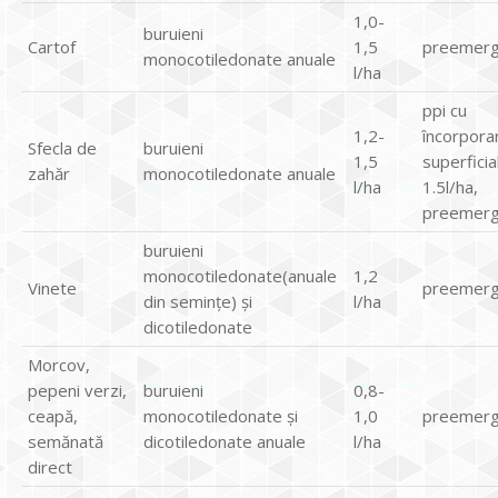
1,0-
buruieni
Cartof
1,5
preemerg
monocotiledonate anuale
l/ha
ppi cu
1,2-
încorpora
Sfecla de
buruieni
1,5
superficia
zahăr
monocotiledonate anuale
l/ha
1.5l/ha,
preemerg
buruieni
monocotiledonate(anuale
1,2
Vinete
preemerg
din seminţe) şi
l/ha
dicotiledonate
Morcov,
pepeni verzi,
buruieni
0,8-
ceapă,
monocotiledonate şi
1,0
preemerg
semănată
dicotiledonate anuale
l/ha
direct