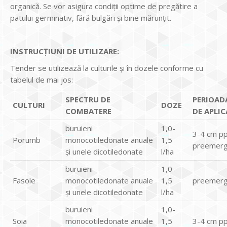
organică. Se vor asigura condiţii optime de pregătire a
patului germinativ, fără bulgări şi bine mărunţit.
INSTRUCŢIUNI DE UTILIZARE:
Tender se utilizează la culturile şi în dozele conforme cu
tabelul de mai jos:
SPECTRU DE
PERIOAD
CULTURI
DOZE
COMBATERE
DE APLIC
buruieni
1,0-
3-4 cm pp
Porumb
monocotiledonate anuale
1,5
preemerg
şi unele dicotiledonate
l/ha
buruieni
1,0-
Fasole
monocotiledonate anuale
1,5
preemerg
şi unele dicotiledonate
l/ha
buruieni
1,0-
Soia
monocotiledonate anuale
1,5
3-4 cm pp