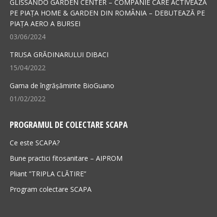
GLISSANDO GARDEN CENTER – COMPANIE CARE ACTIVEAZĂ
new
new
PE PIAȚA HOME & GARDEN DIN ROMÂNIA – DEBUTEAZĂ PE
PIAȚA AERO A BURSEI
window
window
03/06/2024
TRUSA GRĂDINARULUI DIBACI
15/04/2022
Gama de îngrășăminte BioGuano
01/02/2022
PROGRAMUL DE COLECTARE SCAPA
Ce este SCAPA?
Bune practici fitosanitare – AIPROM
Pliant ”TRIPLA CLĂTIRE”
Program colectare SCAPA