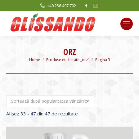
Facebook
Mail
+40.256.497.702
page
page
opens
opens
in
in
new
new
window
window
ORZ
You are here:
Home
Produse etichetate „orz”
Pagina 3
Sortat
Afișez 33 - 47 din 47 de rezultate
după
evaluarea
medie