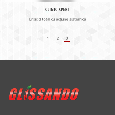
CLINIC XPERT
Erbicid total cu acţiune sistemică
←
1
2
3