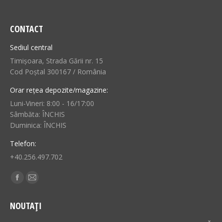
CONTACT
Sediul central
Timișoara, Strada Gării nr. 15
Cod Poștal 300167 / România
Orar rețea depozite/magazine:
Luni-Vineri: 8:00 - 16/17:00
Sâmbăta: ÎNCHIS
Duminica: ÎNCHIS
Telefon:
+40.256.497.702
Find us on:
Facebook
Mail
page
page
NOUTAȚI
opens
opens
in
in