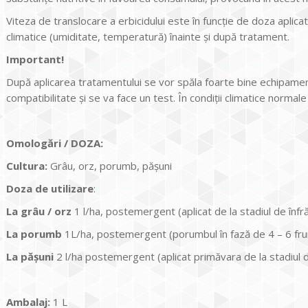
Viteza de translocare a erbicidului este în funcţie de doza aplicată,
climatice (umiditate, temperatură) înainte şi după tratament.
Important
!
După aplicarea tratamentului se vor spăla foarte bine echipamentele
compatibilitate şi se va face un test. În condiţii climatice normale n
Omologări / DOZA:
Cultura
:
Grâu, orz, porumb, păşuni
Doza de utilizare
:
La
grâu / orz
1 l/ha, postemergent (aplicat de la stadiul de înfrăţ
La porumb
1L/ha, postemergent (porumbul în fază de 4 – 6 fru
La
păşuni
2 l/ha postemergent (aplicat primăvara de la stadiul d
Ambalaj:
1 L