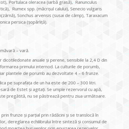
ot), Portulaca oleracea (iarbă grasă), Ranunculus
tică), Rumex spp. (măcrişul calului), Senecio vulgaris
rum(zârnă), Sonchus arvensis (susai de câmp), Taraxacum
onica persica (şopârliţă).
rimăvară – vară.
dicotiledonate anuale şi perene, sensibile la 2,4 D din
la formarea primului internod. La culturile de porumb,
 iar plantele de porumb au dezvoltate 4 – 6 frunze.
ca pe suprafaţa de un ha este de 200 – 300 litri.
ară de Estet şi agitaţi. Se umple rezervorul cu apă,
 este pregătită, nu se păstrează pentru ziua următoare.
in frunze şi parţial prin rădăcini și se translocă în
or, dereglarea echilibrului între sinteză şi consumul de
mod moartea buruienilor prin epuizarea rezervelor.