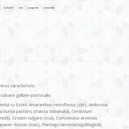
nufarm
orz
paşune
porumb
iros caracteristic.
 culoare galben-portocaliu
mentul cu Estet: Amaranthus retroflexus (ştir), Ambrosia
la bursa pastoris (traista ciobanului), Cerastium
dă), Cirsium vulgare (scai), Convolvulus arvensis
Papaver rhoeas (mac), Plantago lanceolata(pătlagină),