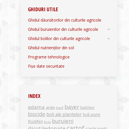
GHIDURI UTILE
Ghidul dăunătorilor din culturile agricole
Ghidul buruienilor din culturile agricole
Ghidul bolilor din culturile agricole
Ghidul nutrienților din sol
Programe tehnologice
Fișe date securitate
INDEX
bayer
adama
ardei
belchim
basf
biocide
boli ale plantelor
boli pomi
buruieni
fructiferi
bros
cartof
dicotiledonate
castraveti