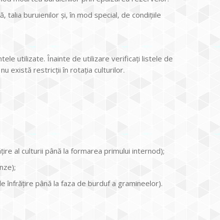
 talia buruienilor şi, în mod special, de condiţiile
 utilizate. Înainte de utilizare verificaţi listele de
u există restricţii în rotaţia culturilor.
ire al culturii până la formarea primului internod);
nze);
e înfrățire până la faza de burduf a gramineelor).