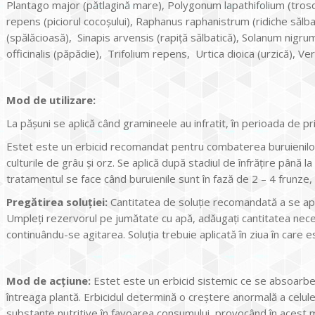
Plantago major (pătlagină mare), Polygonum lapathifolium (trosc
repens (piciorul cocoşului), Raphanus raphanistrum (ridiche sălba
(spălăcioasă), Sinapis arvensis (rapiţă sălbatică), Solanum nig
officinalis (păpădie), Trifolium repens, Urtica dioica (urzică), Ver
Mod de utilizare:
La păşuni se aplică când gramineele au infratit, în perioada de p
Estet este un erbicid recomandat pentru combaterea buruienilor 
culturile de grâu şi orz. Se aplică după stadiul de înfrăţire până 
tratamentul se face când buruienile sunt în fază de 2 – 4 frunze,
Pregătirea soluţiei:
Cantitatea de soluţie recomandată a se apli
Umpleţi rezervorul pe jumătate cu apă, adăugaţi cantitatea neces
continuându-se agitarea. Soluţia trebuie aplicată în ziua în care
Mod de acţiune:
Estet este un erbicid sistemic ce se absoarbe pr
întreaga plantă. Erbicidul determină o creştere anormală a celulel
substanţe nutritive în favoarea consumului, provocând în acest 