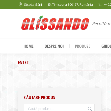
Strada Gării nr. 15, Timișoara 300167, România
+40.
Recoltă 
HOME
DESPRE NOI
PRODUSE
GHIDU
ESTET
CĂUTARE PRODUS