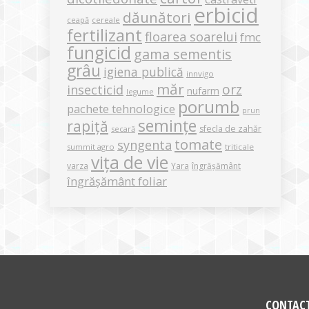
erbicid
dăunători
ceapă
cereale
fertilizant
floarea soarelui
fmc
fungicid
gama sementis
grâu
igiena publică
innvigo
măr
orz
insecticid
nufarm
legume
porumb
pachete tehnologice
prun
semințe
rapiță
sfecla de zahăr
secară
tomate
syngenta
summit agro
triticale
vița de vie
varza
Yara
îngrășământ
îngrășământ foliar
CONTAC