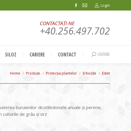
Login
Facebook
Mail
page
page
CONTACTAȚI-NE
opens
opens
+40.256.497.702
in
in
new
new
window
window
SILOZ
CARIERE
CONTACT
CĂUTARE
Search:
You are here:
Home
Produse
Protecția plantelor
Erbicide
Estet
aterea buruienilor dicotiledonate anuale şi perene,
n culturile de grâu şi orz