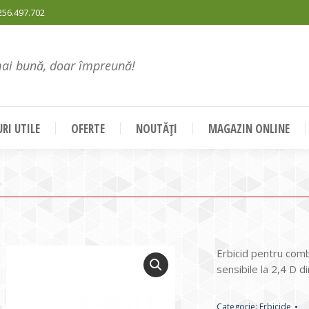
256.497.702
mai bună, doar împreună!
RI UTILE
OFERTE
NOUTĂȚI
MAGAZIN ONLINE
Erbicid pentru comb
sensibile la 2,4 D di
Categorie:
Erbicide