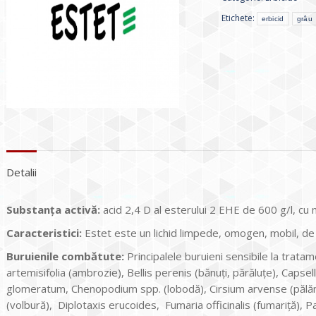
Etichete:
erbicid
grâu
Detalii
Substanţa activă:
acid 2,4 D al esterului 2 EHE de 600 g/l, cu m
Caracteristici:
Estet este un lichid limpede, omogen, mobil, de
Buruienile combătute:
Principalele buruieni sensibile la trata
artemisifolia (ambrozie), Bellis perenis (bănuţi, părăluţe), Capsel
glomeratum, Chenopodium spp. (lobodă), Cirsium arvense (pălămi
(volbură), Diplotaxis erucoides, Fumaria officinalis (fumariţă), 