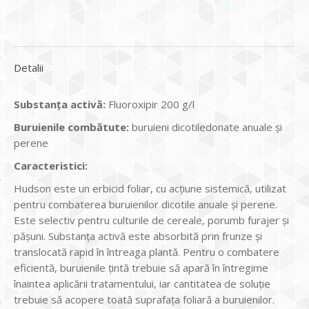
Detalii
Substanţa activă:
Fluoroxipir 200 g/l
Buruienile combătute:
buruieni dicotiledonate anuale şi
perene
Caracteristici:
Hudson este un erbicid foliar, cu acţiune sistemică, utilizat
pentru combaterea buruienilor dicotile anuale şi perene.
Este selectiv pentru culturile de cereale, porumb furajer și
pășuni. Substanţa activă este absorbită prin frunze şi
translocată rapid în întreaga plantă. Pentru o combatere
eficientă, buruienile ţintă trebuie să apară în întregime
înaintea aplicării tratamentului, iar cantitatea de soluţie
trebuie să acopere toată suprafaţa foliară a buruienilor.