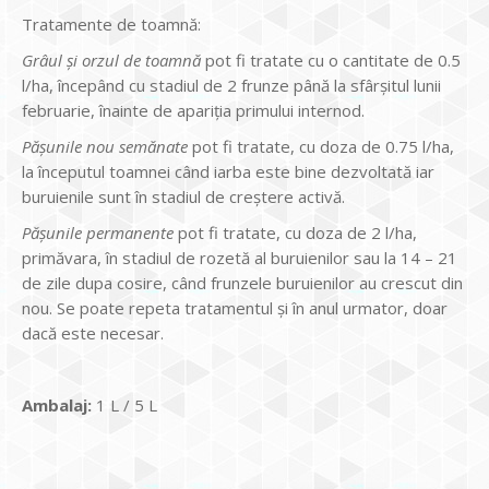
Tratamente de toamnă:
Grâul şi orzul de toamnă
pot fi tratate cu o cantitate de 0.5
l/ha, începând cu stadiul de 2 frunze până la sfârşitul lunii
februarie, înainte de apariţia primului internod.
Păşunile nou semănate
pot fi tratate, cu doza de 0.75 l/ha,
la începutul toamnei când iarba este bine dezvoltată iar
buruienile sunt în stadiul de creştere activă.
Păşunile permanente
pot fi tratate, cu doza de 2 l/ha,
primăvara, în stadiul de rozetă al buruienilor sau la 14 – 21
de zile dupa cosire, când frunzele buruienilor au crescut din
nou. Se poate repeta tratamentul şi în anul urmator, doar
dacă este necesar.
Ambalaj:
1 L / 5 L