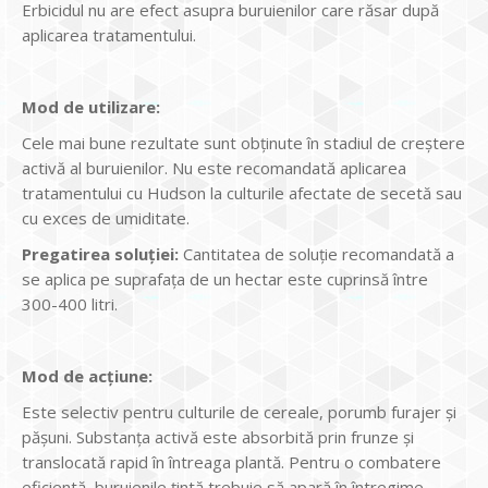
Erbicidul nu are efect asupra buruienilor care răsar după
aplicarea tratamentului.
Mod de utilizare:
Cele mai bune rezultate sunt obţinute în stadiul de creştere
activă al buruienilor. Nu este recomandată aplicarea
tratamentului cu Hudson la culturile afectate de secetă sau
cu exces de umiditate.
Pregatirea soluţiei:
Cantitatea de soluţie recomandată a
se aplica pe suprafaţa de un hectar este cuprinsă între
300-400 litri.
Mod de acţiune:
Este selectiv pentru culturile de cereale, porumb furajer și
pășuni. Substanţa activă este absorbită prin frunze şi
translocată rapid în întreaga plantă. Pentru o combatere
eficientă, buruienile ţintă trebuie să apară în întregime