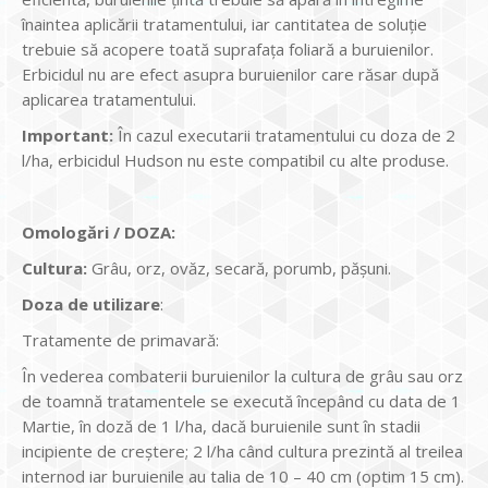
înaintea aplicării tratamentului, iar cantitatea de soluţie
trebuie să acopere toată suprafaţa foliară a buruienilor.
Erbicidul nu are efect asupra buruienilor care răsar după
aplicarea tratamentului.
Important:
În cazul executarii tratamentului cu doza de 2
l/ha, erbicidul Hudson nu este compatibil cu alte produse.
Omologări / DOZA:
Cultura:
Grâu, orz, ovăz, secară, porumb, păşuni.
Doza de utilizare
:
Tratamente de primavară:
În vederea combaterii buruienilor la cultura de grâu sau orz
de toamnă tratamentele se execută începând cu data de 1
Martie, în doză de 1 l/ha, dacă buruienile sunt în stadii
incipiente de creştere; 2 l/ha când cultura prezintă al treilea
internod iar buruienile au talia de 10 – 40 cm (optim 15 cm).