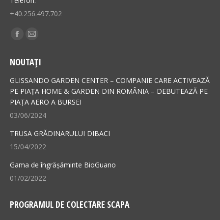
Telefon:
+40.256.497.702
Find us on:
Facebook
Mail
page
page
NOUTAȚI
opens
opens
in
in
GLISSANDO GARDEN CENTER – COMPANIE CARE ACTIVEAZĂ
new
new
PE PIAȚA HOME & GARDEN DIN ROMÂNIA – DEBUTEAZĂ PE
PIAȚA AERO A BURSEI
window
window
03/06/2024
TRUSA GRĂDINARULUI DIBACI
15/04/2022
Gama de îngrășăminte BioGuano
01/02/2022
PROGRAMUL DE COLECTARE SCAPA