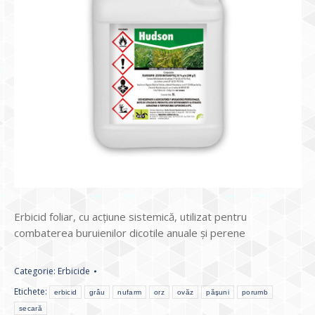
Erbicid foliar, cu acţiune sistemică, utilizat pentru
combaterea buruienilor dicotile anuale şi perene
Categorie:
Erbicide
Etichete:
erbicid
grâu
nufarm
orz
ovăz
păşuni
porumb
secară