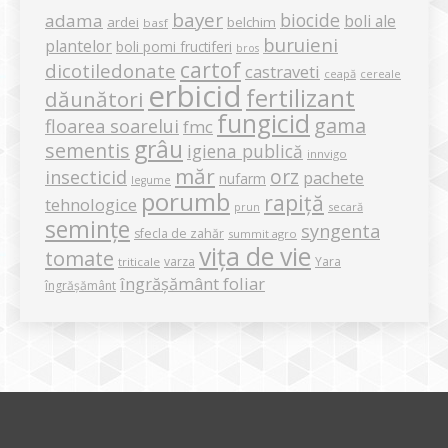
bayer
biocide
adama
boli ale
ardei
belchim
basf
buruieni
plantelor
boli pomi fructiferi
bros
cartof
dicotiledonate
castraveti
ceapă
cereale
erbicid
fertilizant
dăunători
fungicid
gama
floarea soarelui
fmc
grâu
sementis
igiena publică
innvigo
măr
orz
insecticid
pachete
nufarm
legume
porumb
rapiță
tehnologice
secară
prun
semințe
syngenta
sfecla de zahăr
summit agro
vița de vie
tomate
varza
Yara
triticale
îngrășământ foliar
îngrășământ