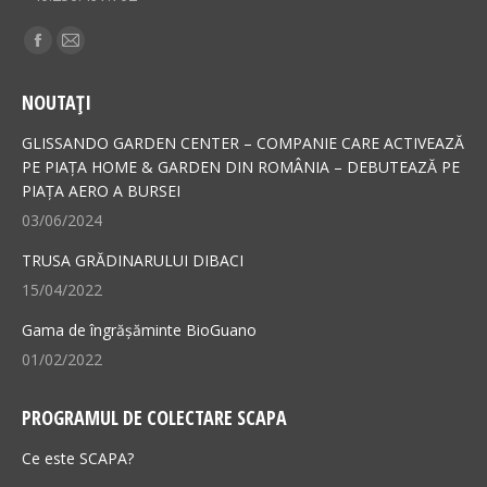
Find us on:
Facebook
Mail
page
page
NOUTAȚI
opens
opens
in
in
GLISSANDO GARDEN CENTER – COMPANIE CARE ACTIVEAZĂ
new
new
PE PIAȚA HOME & GARDEN DIN ROMÂNIA – DEBUTEAZĂ PE
PIAȚA AERO A BURSEI
window
window
03/06/2024
TRUSA GRĂDINARULUI DIBACI
15/04/2022
Gama de îngrășăminte BioGuano
01/02/2022
PROGRAMUL DE COLECTARE SCAPA
Ce este SCAPA?