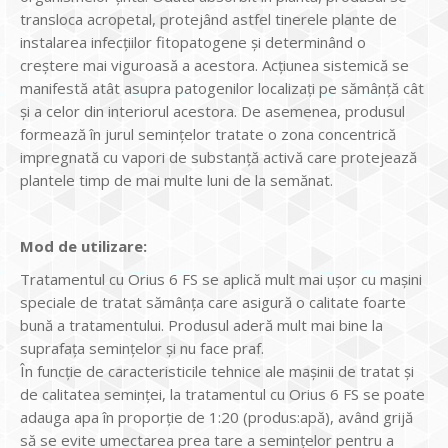
transloca acropetal, protejând astfel tinerele plante de
instalarea infecţiilor fitopatogene şi determinând o
creştere mai viguroasă a acestora. Acţiunea sistemică se
manifestă atât asupra patogenilor localizaţi pe sămânţă cât
şi a celor din interiorul acestora. De asemenea, produsul
formează în jurul seminţelor tratate o zona concentrică
impregnată cu vapori de substanţă activă care protejează
plantele timp de mai multe luni de la semănat.
Mod de utilizare:
Tratamentul cu Orius 6 FS se aplică mult mai uşor cu maşini
speciale de tratat sămânţa care asigură o calitate foarte
bună a tratamentului. Produsul aderă mult mai bine la
suprafaţa seminţelor şi nu face praf.
În funcţie de caracteristicile tehnice ale maşinii de tratat şi
de calitatea seminţei, la tratamentul cu Orius 6 FS se poate
adauga apa în proporţie de 1:20 (produs:apă), având grijă
să se evite umectarea prea tare a seminţelor pentru a