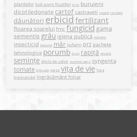
buruieni
plantelor
boli pomi fructiferi
bros
cartof
dicotiledonate
castraveti
ceapă
cereale
erbicid
fertilizant
dăunători
fungicid
gama
floarea soarelui
fmc
grâu
sementis
igiena publică
innvigo
măr
orz
insecticid
pachete
nufarm
legume
porumb
rapiță
tehnologice
secară
prun
semințe
syngenta
sfecla de zahăr
summit agro
vița de vie
tomate
varza
Yara
triticale
îngrășământ foliar
îngrășământ