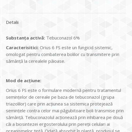
Detalii
Substan
ţ
a activ
ă
:
Tebuconazol 6%
Caracterisitici:
Orius 6 FS este un fungicid sistemic,
omologat pentru combaterea bolilor cu transmitere prin
sămânţă la cerealele păioase.
Mod de ac
ţ
iune:
Orius 6 FS este o formulare modernă pentru tratamentul
seminţelor de cereale pe baza de tebuconazol (grupa
triazolilor) care prin acţiunea sa sistemica protejează
seminţele contra celor mai păgubitoare boli transmise prin
sămânţă. Tebuconazolul acţionează prin inhibarea pe două
căi a biosintezei ergosterolului prin pereţii celulari ai
organismelor ţintă. Odată absorbit în plantă, produsul se