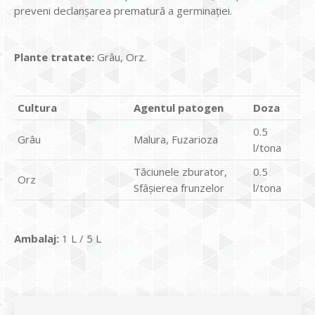
preveni declanşarea prematură a germinaţiei.
Plante tratate:
Grâu, Orz.
Cultura
Agentul patogen
Doza
0.5
Grâu
Malura, Fuzarioza
l/tona
Tăciunele zburator,
0.5
Orz
Sfâşierea frunzelor
l/tona
Ambalaj:
1 L / 5 L