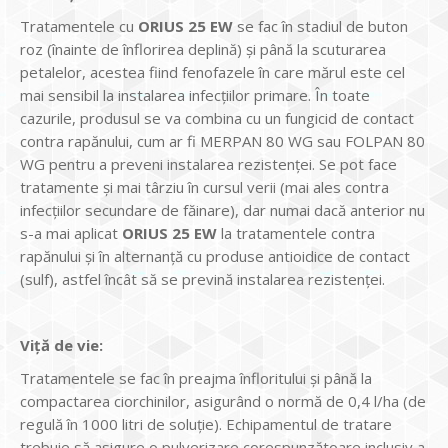
Tratamentele cu
ORIUS 25 EW
se fac în stadiul de buton
roz (înainte de înflorirea deplină) și până la scuturarea
petalelor, acestea fiind fenofazele în care mărul este cel
mai sensibil la instalarea infecțiilor primare. În toate
cazurile, produsul se va combina cu un fungicid de contact
contra rapănului, cum ar fi MERPAN 80 WG sau FOLPAN 80
WG pentru a preveni instalarea rezistenței. Se pot face
tratamente și mai târziu în cursul verii (mai ales contra
infecțiilor secundare de făinare), dar numai dacă anterior nu
s-a mai aplicat
ORIUS 25 EW
la tratamentele contra
rapănului și în alternanță cu produse antioidice de contact
(sulf), astfel încât să se prevină instalarea rezistenței.
Viță de vie:
Tratamentele se fac în preajma înfloritului și până la
compactarea ciorchinilor, asigurând o normă de 0,4 l/ha (de
regulă în 1000 litri de soluție). Echipamentul de tratare
trebuie să asigure o pulverizare corespunzătoare inclusiv a