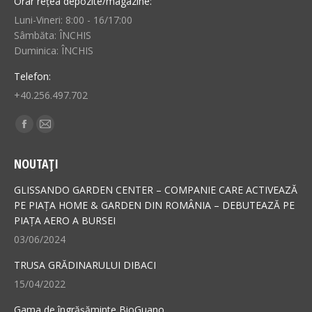
Orar rețea depozite/magazine:
Luni-Vineri: 8:00 - 16/17:00
Sâmbăta: ÎNCHIS
Duminica: ÎNCHIS
Telefon:
+40.256.497.702
Find us on:
Facebook
Mail
page
page
NOUTAȚI
opens
opens
in
in
GLISSANDO GARDEN CENTER – COMPANIE CARE ACTIVEAZĂ
new
new
PE PIAȚA HOME & GARDEN DIN ROMÂNIA – DEBUTEAZĂ PE
PIAȚA AERO A BURSEI
window
window
03/06/2024
TRUSA GRĂDINARULUI DIBACI
15/04/2022
Gama de îngrășăminte BioGuano