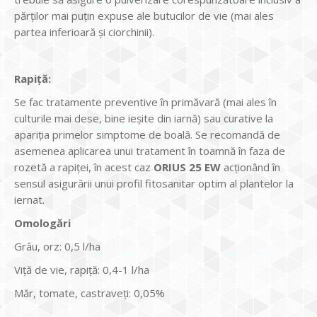
părților mai puțin expuse ale butucilor de vie (mai ales
partea inferioară și ciorchinii).
Rapiță:
Se fac tratamente preventive în primăvară (mai ales în
culturile mai dese, bine ieșite din iarnă) sau curative la
apariția primelor simptome de boală. Se recomandă de
asemenea aplicarea unui tratament în toamnă în faza de
rozetă a rapiței, în acest caz
ORIUS 25 EW
acționând în
sensul asigurării unui profil fitosanitar optim al plantelor la
iernat.
Omolog
ări
Grâu, orz: 0,5 l/ha
Viţă de vie, rapiţă: 0,4-1 l/ha
Măr, tomate, castraveţi: 0,05%