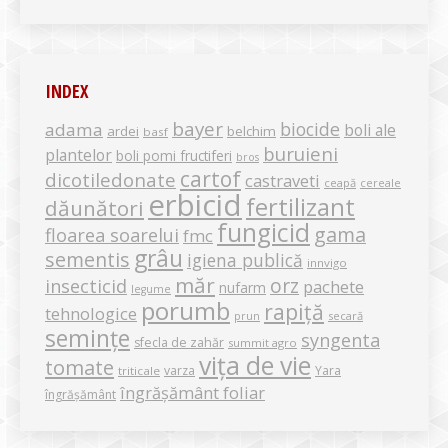
INDEX
bayer
biocide
adama
boli ale
ardei
belchim
basf
buruieni
plantelor
boli pomi fructiferi
bros
cartof
dicotiledonate
castraveti
ceapă
cereale
erbicid
fertilizant
dăunători
fungicid
gama
floarea soarelui
fmc
grâu
sementis
igiena publică
innvigo
măr
orz
insecticid
pachete
nufarm
legume
porumb
rapiță
tehnologice
secară
prun
semințe
syngenta
sfecla de zahăr
summit agro
vița de vie
tomate
varza
Yara
triticale
îngrășământ foliar
îngrășământ