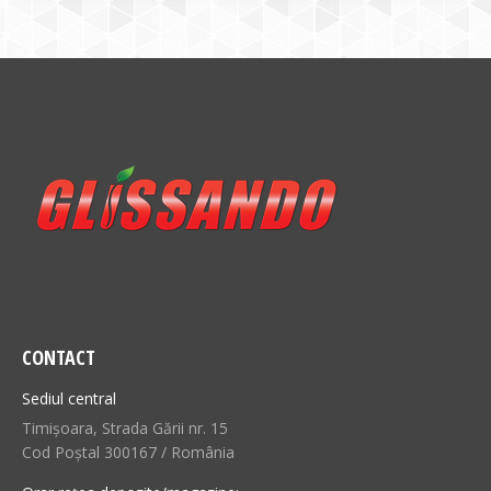
CONTACT
Sediul central
Timișoara, Strada Gării nr. 15
Cod Poștal 300167 / România