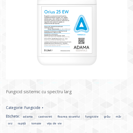
Fungicid sistemic cu spectru larg
Categorie:
Fungicide
Etichete:
adama
castraveti
floarea soarelui
fungicide
grâu
măr
orz
rapiță
tomate
vița de vie