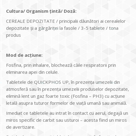
Cultura/ Organism țintă/ Doză:
CEREALE DEPOZITATE / principalii dăunători ai cerealelor
depozitate și a gărgăriței la fasole / 3-5 tablete / tona
produs
Mod de acțiune:
Fosfina, prin inhalare, blochează căile respiratorii prin
eliminarea apei din celule.
Tabletele de QUICKPHOS UP, în prezența umezelii din
atmosferă sau în prezența umezelii produselor depozitate,
elimină lent un gaz foarte toxic (Fosfina – PH3) cu acțiune
letală asupra tuturor formelor de viață umană sau animală.
Imediat ce tabletele au intrat în contact cu aerul, degajă un
miros specific de carbit sau usturoi – acesta fiind un miros
de avertizare.