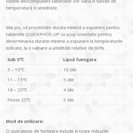
Ratele descompunerii tabletelor vor varia în funcție de
temperatură si umiditate.
Mai jos, vă prezentăm durata minimă a expunerii pentru
tabletele QUICKPHOS UP cu scop orientativ pentru
determinarea duratei minime a expunerii la temperaturile
indicate, la o valoare a umidității relative de 60%.
Sub 5℃
Lipsă fumigare
5 – 10℃
10 zile
11 – 15℃
5 zile
16 – 25℃
4 zile
Peste 25℃
3 zile
Mod de utilizare:
O operațiune de fumigare include și toate măsurile