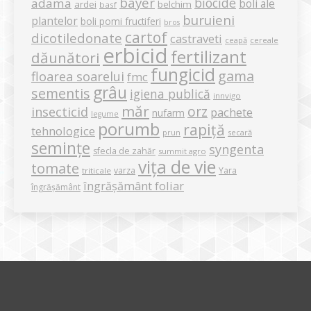
bayer
biocide
adama
boli ale
ardei
belchim
basf
buruieni
plantelor
boli pomi fructiferi
bros
cartof
dicotiledonate
castraveti
ceapă
cereale
erbicid
fertilizant
dăunători
fungicid
gama
floarea soarelui
fmc
grâu
sementis
igiena publică
innvigo
măr
orz
insecticid
pachete
nufarm
legume
porumb
rapiță
tehnologice
secară
prun
semințe
syngenta
sfecla de zahăr
summit agro
vița de vie
tomate
varza
Yara
triticale
îngrășământ foliar
îngrășământ