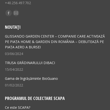
+40.256.497.702
Find us on:
Facebook
Mail
page
page
NOUTAȚI
opens
opens
in
in
GLISSANDO GARDEN CENTER – COMPANIE CARE ACTIVEAZĂ
new
new
PE PIAȚA HOME & GARDEN DIN ROMÂNIA – DEBUTEAZĂ PE
PIAȚA AERO A BURSEI
window
window
03/06/2024
TRUSA GRĂDINARULUI DIBACI
15/04/2022
Gama de îngrășăminte BioGuano
01/02/2022
PROGRAMUL DE COLECTARE SCAPA
Ce este SCAPA?