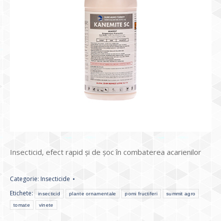
Insecticid, efect rapid și de șoc în combaterea acarienilor
Categorie:
Insecticide
Etichete:
insecticid
plante ornamentale
pomi fructiferi
summit agro
tomate
vinete