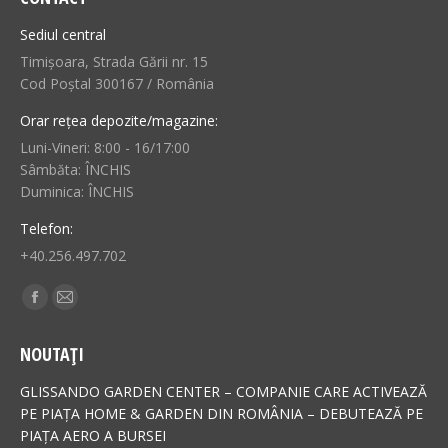
Sediul central
Timișoara, Strada Gării nr. 15
Cod Poștal 300167 / România
Orar rețea depozite/magazine:
Luni-Vineri: 8:00 - 16/17:00
Sâmbăta: ÎNCHIS
Duminica: ÎNCHIS
Telefon:
+40.256.497.702
Find us on:
Facebook
Mail
page
page
NOUTAȚI
opens
opens
in
in
GLISSANDO GARDEN CENTER – COMPANIE CARE ACTIVEAZĂ
new
new
PE PIAȚA HOME & GARDEN DIN ROMÂNIA – DEBUTEAZĂ PE
PIAȚA AERO A BURSEI
window
window