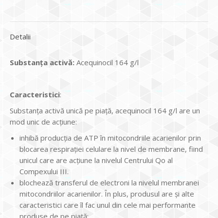
Detalii
Substan
ţ
a activ
ă
:
Acequinocil 164 g/l
Caracteristici
:
Substanța activă unică pe piață, acequinocil 164 g/l are un
mod unic de acțiune:
inhibă producția de ATP în mitocondriile acarienilor prin
blocarea respirației celulare la nivel de membrane, fiind
unicul care are acțiune la nivelul Centrului Qo al
Compexului III.
blochează transferul de electroni la nivelul membranei
mitocondriilor acarienilor. În plus, produsul are și alte
caracteristici care îl fac unul din cele mai performante
produse de pe piață: