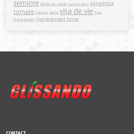
semințe
syngenta
sfecla de zahăr
summit agro
vița de vie
tomate
varza
Yara
triticale
îngrășământ foliar
îngrășământ
CONTACT