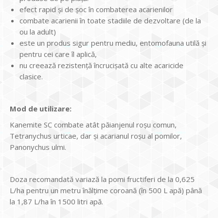
efect rapid și de șoc în combaterea acarienilor
combate acarienii în toate stadiile de dezvoltare (de la
ou la adult)
este un produs sigur pentru mediu, entomofauna utilă și
pentru cei care îl aplică,
nu creează rezistență încrucișată cu alte acaricide
clasice.
Mod de utilizare:
Kanemite SC combate atât păianjenul roșu comun,
Tetranychus urticae, dar și acarianul roșu al pomilor,
Panonychus ulmi.
Doza recomandată variază la pomi fructiferi de la 0,625
L/ha pentru un metru înălțime coroană (în 500 L apă) până
la 1,87 L/ha în 1500 litri apă.