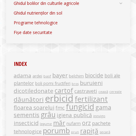
Ghidul bolilor din culturile agricole
Ghidul nutrienților din sol
Programe tehnologice
Fișe date securitate
INDEX
bayer
biocide
adama
boli ale
ardei
belchim
basf
buruieni
plantelor
boli pomi fructiferi
bros
cartof
dicotiledonate
castraveti
ceapă
cereale
erbicid
fertilizant
dăunători
fungicid
gama
floarea soarelui
fmc
grâu
sementis
igiena publică
innvigo
măr
orz
insecticid
pachete
nufarm
legume
porumb
rapiță
tehnologice
secară
prun