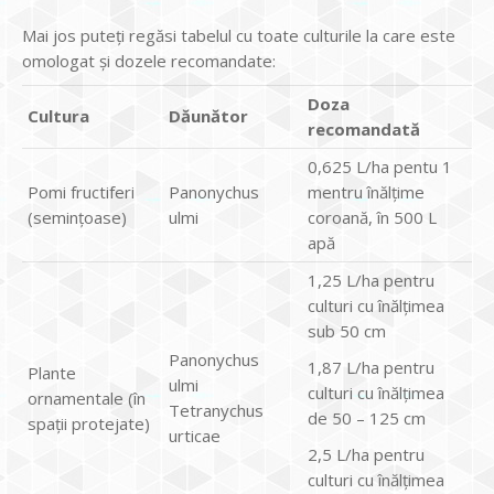
Mai jos puteți regăsi tabelul cu toate culturile la care este
omologat și dozele recomandate:
Doza
Cultura
D
ă
un
ă
tor
recomandat
ă
0,625 L/ha pentu 1
Pomi fructiferi
Panonychus
mentru înălțime
(semințoase)
ulmi
coroană, în 500 L
apă
1,25 L/ha pentru
culturi cu înălțimea
sub 50 cm
Panonychus
1,87 L/ha pentru
Plante
ulmi
culturi cu înălțimea
ornamentale (în
Tetranychus
de 50 – 125 cm
spații protejate)
urticae
2,5 L/ha pentru
culturi cu înălțimea