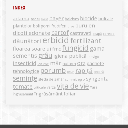
INDEX
bayer
biocide
adama
boli ale
ardei
belchim
basf
buruieni
plantelor
boli pomi fructiferi
bros
cartof
dicotiledonate
castraveti
ceapă
cereale
erbicid
fertilizant
dăunători
fungicid
gama
floarea soarelui
fmc
grâu
sementis
igiena publică
innvigo
măr
orz
insecticid
pachete
nufarm
legume
porumb
rapiță
tehnologice
secară
prun
semințe
syngenta
sfecla de zahăr
summit agro
vița de vie
tomate
varza
Yara
triticale
îngrășământ foliar
îngrășământ