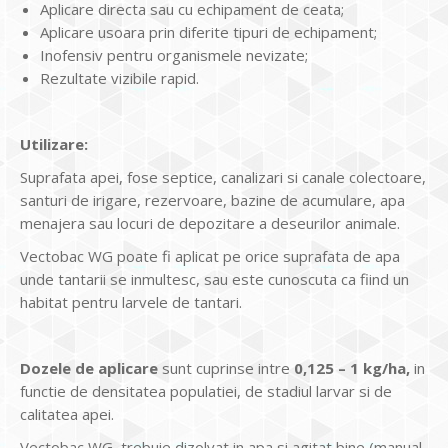
Aplicare directa sau cu echipament de ceata;
Aplicare usoara prin diferite tipuri de echipament;
Inofensiv pentru organismele nevizate;
Rezultate vizibile rapid.
Utilizare:
Suprafata apei, fose septice, canalizari si canale colectoare,
santuri de irigare, rezervoare, bazine de acumulare, apa
menajera sau locuri de depozitare a deseurilor animale.
Vectobac WG poate fi aplicat pe orice suprafata de apa
unde tantarii se inmultesc, sau este cunoscuta ca fiind un
habitat pentru larvele de tantari.
Dozele de aplicare
sunt cuprinse intre
0,125 – 1 kg/ha,
in
functie de densitatea populatiei, de stadiul larvar si de
calitatea apei.
Vectobac WG trebuie dizolvat in apa si agitat bine (manual