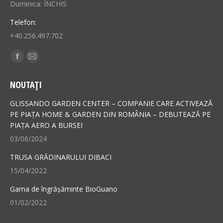
Duminica: ÎNCHIS
Telefon:
+40.256.497.702
Find us on:
Facebook
Mail
page
page
NOUTAȚI
opens
opens
in
in
GLISSANDO GARDEN CENTER – COMPANIE CARE ACTIVEAZĂ
new
new
PE PIAȚA HOME & GARDEN DIN ROMÂNIA – DEBUTEAZĂ PE
PIAȚA AERO A BURSEI
window
window
03/06/2024
TRUSA GRĂDINARULUI DIBACI
15/04/2022
Gama de îngrășăminte BioGuano
01/02/2022