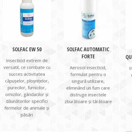
SOLFAC EW 50
SOLFAC AUTOMATIC
FORTE
QU
Insecticid extrem de
versatil, ce combate cu
Aerosol insecticid,
I
succes activitatea
formulat pentru o
căpușelor, ploșnițelor,
singură utilizare,
purecilor, furnicilor,
eliminând un fum care
omizilor, gândacilor și
distruge insectele
dăunătorilor specifici
zburătoare și târâtoare
fermelor de animale și
păsări