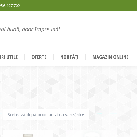
256.497.702
mai bună, doar împreună!
RI UTILE
OFERTE
NOUTĂȚI
MAGAZIN ONLINE