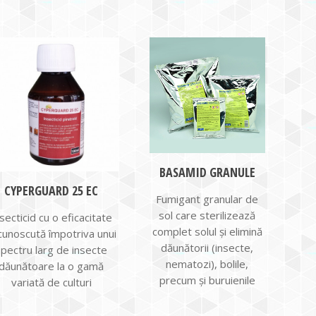
BASAMID GRANULE
CYPERGUARD 25 EC
Fumigant granular de
sol care sterilizează
secticid cu o eficacitate
complet solul și elimină
cunoscută împotriva unui
dăunătorii (insecte,
spectru larg de insecte
nematozi), bolile,
dăunătoare la o gamă
precum și buruienile
variată de culturi