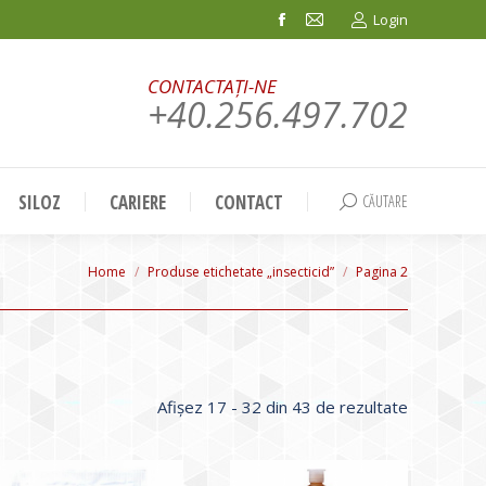
Login
Facebook
Mail
page
page
CONTACTAȚI-NE
opens
opens
+40.256.497.702
in
in
new
new
window
window
SILOZ
CARIERE
CONTACT
CĂUTARE
Search:
You are here:
Home
Produse etichetate „insecticid”
Pagina 2
Sortat
Afișez 17 - 32 din 43 de rezultate
după
evaluarea
medie