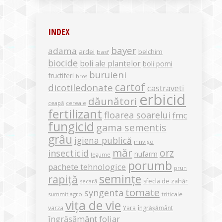
INDEX
bayer
adama
ardei
belchim
basf
biocide
boli ale plantelor
boli pomi
buruieni
fructiferi
bros
cartof
dicotiledonate
castraveti
erbicid
dăunători
ceapă
cereale
fertilizant
floarea soarelui
fmc
fungicid
gama sementis
grâu
igiena publică
innvigo
măr
orz
insecticid
nufarm
legume
porumb
pachete tehnologice
prun
semințe
rapiță
sfecla de zahăr
secară
tomate
syngenta
summit agro
triticale
vița de vie
varza
Yara
îngrășământ
îngrășământ foliar