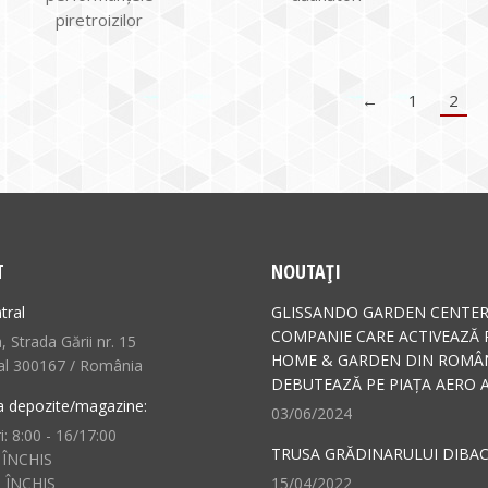
piretroizilor
←
1
2
T
NOUTAȚI
tral
GLISSANDO GARDEN CENTER
COMPANIE CARE ACTIVEAZĂ 
 Strada Gării nr. 15
HOME & GARDEN DIN ROMÂN
al 300167 / România
DEBUTEAZĂ PE PIAȚA AERO A
a depozite/magazine:
03/06/2024
i: 8:00 - 16/17:00
TRUSA GRĂDINARULUI DIBAC
 ÎNCHIS
: ÎNCHIS
15/04/2022