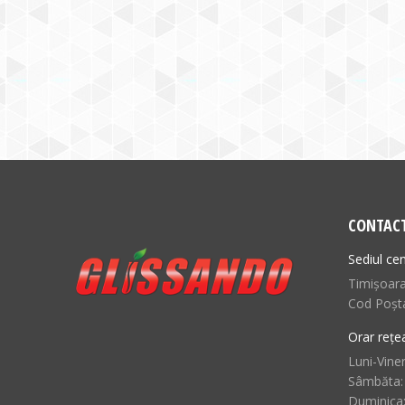
CONTAC
Sediul cen
Timișoara,
Cod Poșt
Orar rețe
Luni-Viner
Sâmbăta:
Duminica