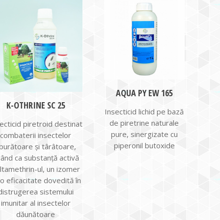
AQUA PY EW 165
K-OTHRINE SC 25
Insecticid lichid pe bază
de piretrine naturale
ecticid piretroid destinat
pure, sinergizate cu
combaterii insectelor
piperonil butoxide
burătoare și târâtoare,
ând ca substanță activă
ltamethrin-ul, un izomer
 o eficacitate dovedită în
distrugerea sistemului
imunitar al insectelor
dăunătoare