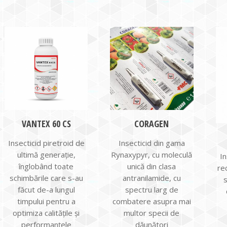
VANTEX 60 CS
CORAGEN
Insecticid piretroid de
Insecticid din gama
ultimă generaţie,
Rynaxypyr, cu moleculă
In
înglobând toate
unică din clasa
re
schimbările care s-au
antranilamide, cu
făcut de-a lungul
spectru larg de
timpului pentru a
combatere asupra mai
optimiza calităţile şi
multor specii de
performanţele
dăunători