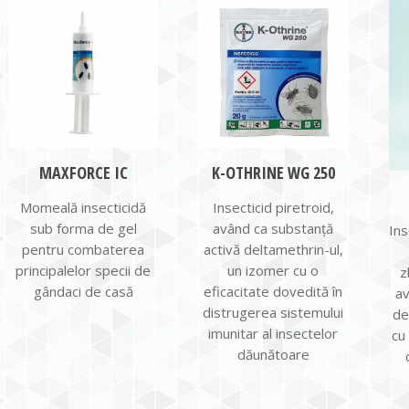
MAXFORCE IC
K-OTHRINE WG 250
Momeală insecticidă
Insecticid piretroid,
sub forma de gel
având ca substanță
Ins
pentru combaterea
activă deltamethrin-ul,
principalelor specii de
un izomer cu o
z
gândaci de casă
eficacitate dovedită în
av
distrugerea sistemului
de
imunitar al insectelor
cu
dăunătoare