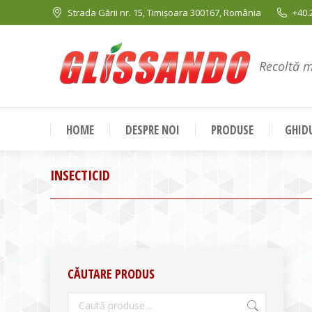
Strada Gării nr. 15, Timișoara 300167, România
+40.
Recoltă 
HOME
DESPRE NOI
PRODUSE
GHIDU
INSECTICID
CĂUTARE PRODUS