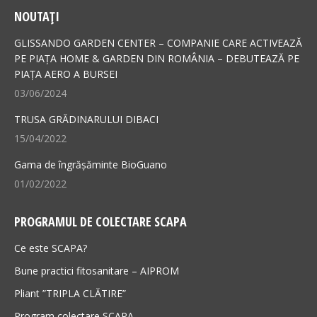
page
page
NOUTAȚI
opens
opens
in
in
GLISSANDO GARDEN CENTER – COMPANIE CARE ACTIVEAZĂ
new
new
PE PIAȚA HOME & GARDEN DIN ROMÂNIA – DEBUTEAZĂ PE
PIAȚA AERO A BURSEI
window
window
03/06/2024
TRUSA GRĂDINARULUI DIBACI
15/04/2022
Gama de îngrășăminte BioGuano
01/02/2022
PROGRAMUL DE COLECTARE SCAPA
Ce este SCAPA?
Bune practici fitosanitare – AIPROM
Pliant ”TRIPLA CLĂTIRE”
Program colectare SCAPA