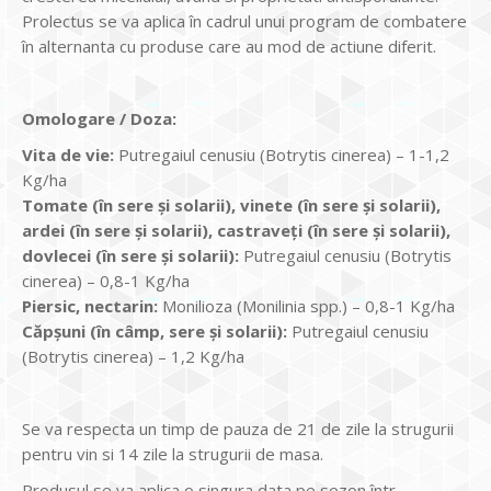
Prolectus se va aplica în cadrul unui program de combatere
în alternanta cu produse care au mod de actiune diferit.
Omologare / Doza:
Vita de vie:
Putregaiul cenusiu (Botrytis cinerea) – 1-1,2
Kg/ha
Tomate (în sere și solarii), vinete (în sere și solarii),
ardei (în sere și solarii), castraveți (în sere și solarii),
dovlecei (în sere și solarii):
Putregaiul cenusiu (Botrytis
cinerea) – 0,8-1 Kg/ha
Piersic, nectarin:
Monilioza (Monilinia spp.) – 0,8-1 Kg/ha
Căpșuni (în câmp, sere și solarii):
Putregaiul cenusiu
(Botrytis cinerea) – 1,2 Kg/ha
Se va respecta un timp de pauza de 21 de zile la strugurii
pentru vin si 14 zile la strugurii de masa.
Produsul se va aplica o singura data pe sezon într-