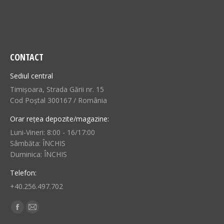
CONTACT
Sediul central
Timișoara, Strada Gării nr. 15
Cod Poștal 300167 / România
Orar rețea depozite/magazine:
Luni-Vineri: 8:00 - 16/17:00
Sâmbăta: ÎNCHIS
Duminica: ÎNCHIS
Telefon:
+40.256.497.702
Find us on:
Facebook
Mail