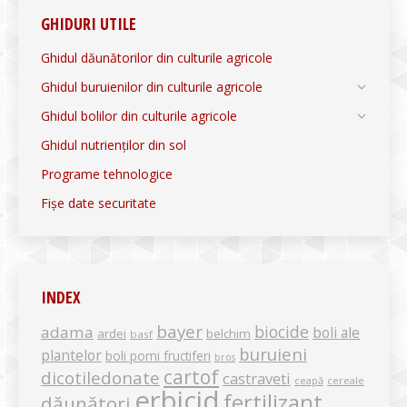
GHIDURI UTILE
Ghidul dăunătorilor din culturile agricole
Ghidul buruienilor din culturile agricole
Ghidul bolilor din culturile agricole
Ghidul nutrienților din sol
Programe tehnologice
Fișe date securitate
INDEX
bayer
biocide
adama
boli ale
ardei
belchim
basf
buruieni
plantelor
boli pomi fructiferi
bros
cartof
dicotiledonate
castraveti
ceapă
cereale
erbicid
fertilizant
dăunători