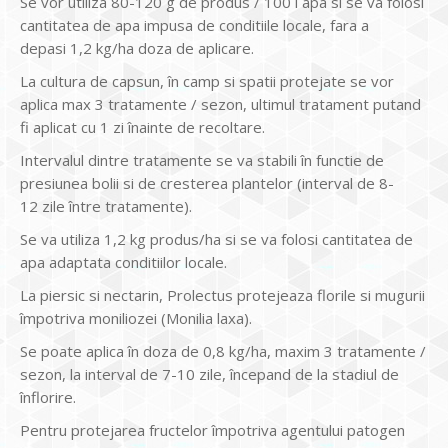
Se vor utiliza 80-120 g de produs / 100 l apa si se va folosi
cantitatea de apa impusa de conditiile locale, fara a
depasi 1,2 kg/ha doza de aplicare.
La cultura de capsun, în camp si spatii protejate se vor
aplica max 3 tratamente / sezon, ultimul tratament putand
fi aplicat cu 1 zi înainte de recoltare.
Intervalul dintre tratamente se va stabili în functie de
presiunea bolii si de cresterea plantelor (interval de 8-
12 zile între tratamente).
Se va utiliza 1,2 kg produs/ha si se va folosi cantitatea de
apa adaptata conditiilor locale.
La piersic si nectarin, Prolectus protejeaza florile si mugurii
împotriva moniliozei (Monilia laxa).
Se poate aplica în doza de 0,8 kg/ha, maxim 3 tratamente /
sezon, la interval de 7-10 zile, începand de la stadiul de
înflorire.
Pentru protejarea fructelor împotriva agentului patogen