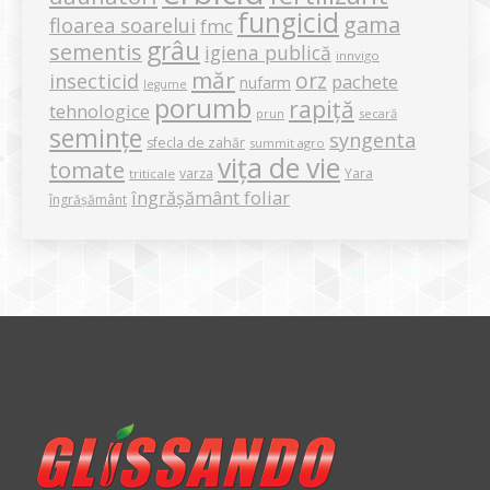
fungicid
gama
floarea soarelui
fmc
grâu
sementis
igiena publică
innvigo
măr
orz
insecticid
pachete
nufarm
legume
porumb
rapiță
tehnologice
secară
prun
semințe
syngenta
sfecla de zahăr
summit agro
vița de vie
tomate
varza
Yara
triticale
îngrășământ foliar
îngrășământ