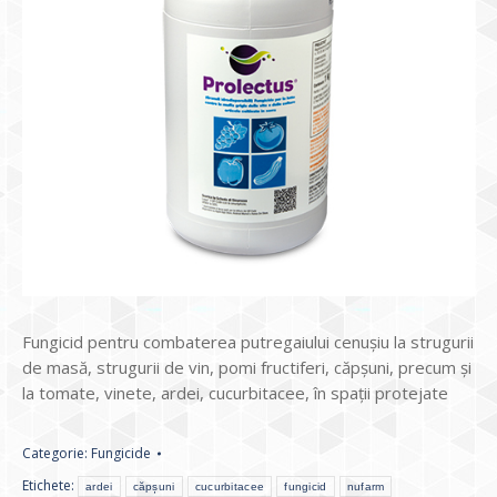
Fungicid pentru combaterea putregaiului cenușiu la strugurii
de masă, strugurii de vin, pomi fructiferi, căpșuni, precum și
la tomate, vinete, ardei, cucurbitacee, în spații protejate
Categorie:
Fungicide
Etichete:
ardei
căpșuni
cucurbitacee
fungicid
nufarm