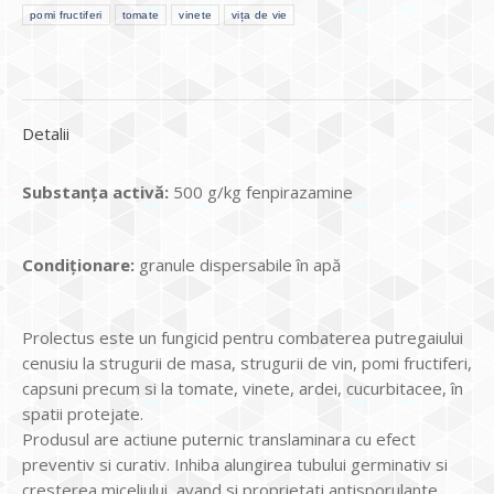
pomi fructiferi
tomate
vinete
vița de vie
Detalii
Substanța activă:
500 g/kg fenpirazamine
Condiționare:
granule dispersabile în apă
Prolectus este un fungicid pentru combaterea putregaiului
cenusiu la strugurii de masa, strugurii de vin, pomi fructiferi,
capsuni precum si la tomate, vinete, ardei, cucurbitacee, în
spatii protejate.
Produsul are actiune puternic translaminara cu efect
preventiv si curativ. Inhiba alungirea tubului germinativ si
cresterea miceliului, avand si proprietati antisporulante.