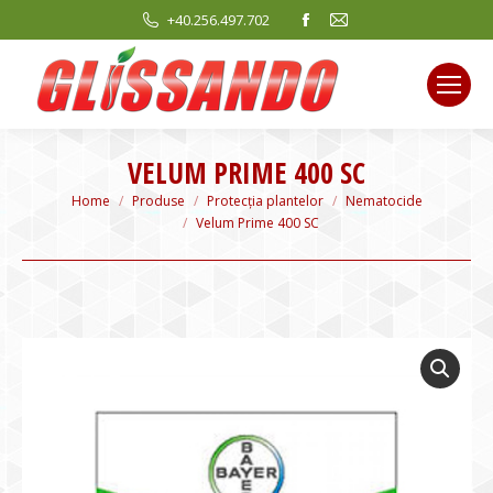
Facebook
Mail
+40.256.497.702
page
page
opens
opens
in
in
new
new
window
window
VELUM PRIME 400 SC
You are here:
Home
Produse
Protecția plantelor
Nematocide
Velum Prime 400 SC