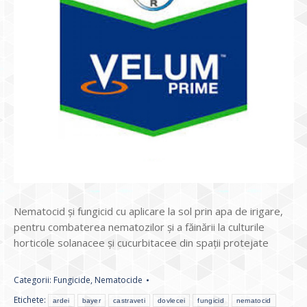
Nematocid şi fungicid cu aplicare la sol prin apa de irigare,
pentru combaterea nematozilor şi a făinării la culturile
horticole solanacee şi cucurbitacee din spaţii protejate
Categorii:
Fungicide
,
Nematocide
Etichete:
ardei
bayer
castraveti
dovlecei
fungicid
nematocid