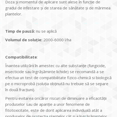
Doza şi momentul de aplicare sunt alese ȋn funcţie de
gradul de infestare şi de starea de sănătate şi de mărimea
plantelor.
Timp de pauză:
nu se aplică
Volumul de soluţie:
2000-6000 l/ha
Compatibilitate
:
Înaintea utilizării în amestec cu alte substanţe (fungicide,
insecticide sau îngrăşăminte lichide) se recomandă a se
efectua un test de compatibilitate fizico-chimică si biologică
pe o microprobă (soluţia obţinută nu trebuie să se separe
în două fracţiuni).
Pentru evitarea oricăror riscuri de diminuare a eficacităţii
produselor sau de apariţie a unor fenomene de
fitotoxicitate, este de dorit aplicarea individuală atât a
produselor de protecţia plantelor cât şi a îngrăşămintelor