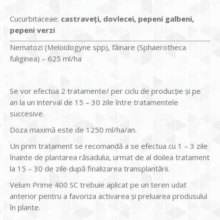
Cucurbitaceae:
castraveţi, dovlecei, pepeni galbeni,
pepeni verzi
Nematozi (Meloidogyne spp), făinare (Sphaerotheca
fuliginea) – 625 ml/ha
Se vor efectua 2 tratamente/ per ciclu de producţie şi pe
an la un interval de 15 – 30 zile ȋntre tratamentele
succesive.
Doza maximă este de 1250 ml/ha/an.
Un prim tratament se recomandă a se efectua cu 1 – 3 zile
ȋnainte de plantarea răsadului, urmat de al doilea tratament
la 15 – 30 de zile după finalizarea transplantării.
Velum Prime 400 SC trebuie aplicat pe un teren udat
anterior pentru a favoriza activarea şi preluarea produsului
ȋn plante.