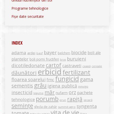
Ghidul nutrienților din sol
Programe tehnologice
Fișe date securitate
INDEX
bayer
biocide
adama
boli ale
ardei
belchim
basf
buruieni
plantelor
boli pomi fructiferi
bros
cartof
dicotiledonate
castraveti
ceapă
cereale
erbicid
fertilizant
dăunători
fungicid
gama
floarea soarelui
fmc
grâu
sementis
igiena publică
innvigo
măr
orz
insecticid
pachete
nufarm
legume
porumb
rapiță
tehnologice
secară
prun
semințe
syngenta
sfecla de zahăr
summit agro
vița de vie
tomate
varza
Yara
triticale