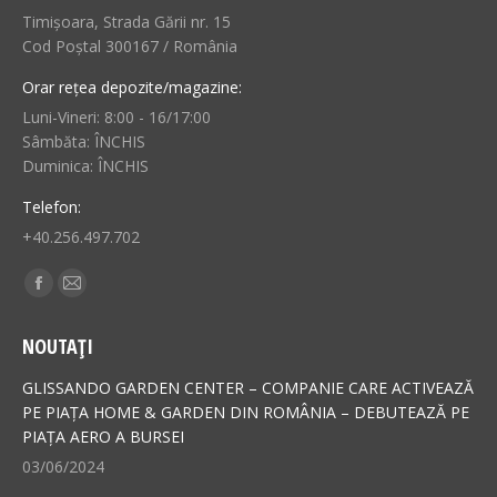
Timișoara, Strada Gării nr. 15
Cod Poștal 300167 / România
Orar rețea depozite/magazine:
Luni-Vineri: 8:00 - 16/17:00
Sâmbăta: ÎNCHIS
Duminica: ÎNCHIS
Telefon:
+40.256.497.702
Find us on:
Facebook
Mail
page
page
NOUTAȚI
opens
opens
in
in
GLISSANDO GARDEN CENTER – COMPANIE CARE ACTIVEAZĂ
new
new
PE PIAȚA HOME & GARDEN DIN ROMÂNIA – DEBUTEAZĂ PE
PIAȚA AERO A BURSEI
window
window
03/06/2024