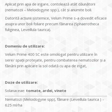
Aplicat prin apa de irigare, contolează atât dăunătorii
(nematozii – Meloidogyne spp.), cât şi anumite boli.
Datorită acţiunii sistemice, Velum Prime s-a dovedit eficace
asupra unor boli foliare precum făinarea (Sphaerotheca
fuliginea, Leveillula taurica).
Domeniu de utilizare:
Velum Prime 400 SC este omologat pentru utilizare ȋn
sere/ spaţii protejate, pentru combaterea nematozilor şi a
făinării prin aplicare la sol odată cu apa de irigat,
Doze de utilizare:
Solanaceae:
tomate, ardei, vinete
Nematozi (Meloidogyne spp), făinare (Leveillula taurica ) –
625 ml/ha