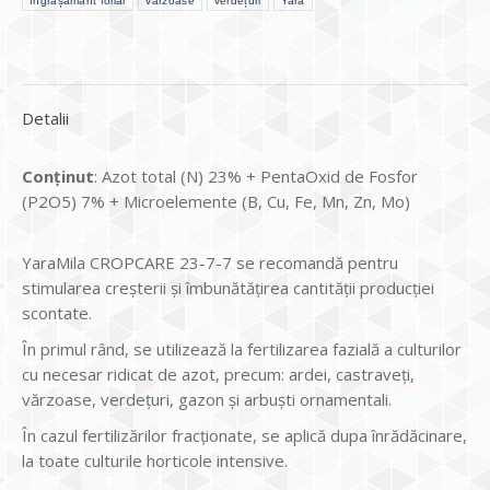
îngrășământ foliar
vărzoase
verdețuri
Yara
Detalii
Conținut
: Azot total (N) 23% + PentaOxid de Fosfor
(P2O5) 7% + Microelemente (B, Cu, Fe, Mn, Zn, Mo)
YaraMila CROPCARE 23-7-7 se recomandă pentru
stimularea creșterii și îmbunătățirea cantității producției
scontate.
În primul rând, se utilizează la fertilizarea fazială a culturilor
cu necesar ridicat de azot, precum: ardei, castraveți,
vărzoase, verdețuri, gazon și arbuști ornamentali.
În cazul fertilizărilor fracționate, se aplică dupa înrădăcinare,
la toate culturile horticole intensive.