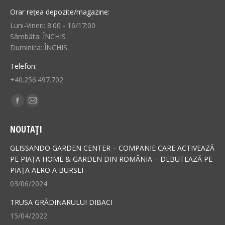
Orar rețea depozite/magazine:
Luni-Vineri: 8:00 - 16/17:00
Sâmbăta: ÎNCHIS
Duminica: ÎNCHIS
Telefon:
+40.256.497.702
Find us on:
Facebook
Mail
page
page
NOUTAȚI
opens
opens
in
in
GLISSANDO GARDEN CENTER – COMPANIE CARE ACTIVEAZĂ
new
new
PE PIAȚA HOME & GARDEN DIN ROMÂNIA – DEBUTEAZĂ PE
PIAȚA AERO A BURSEI
window
window
03/06/2024
TRUSA GRĂDINARULUI DIBACI
15/04/2022