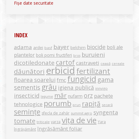
Fișe date securitate
INDEX
bayer
biocide
adama
boli ale
ardei
belchim
basf
buruieni
plantelor
boli pomi fructiferi
bros
cartof
dicotiledonate
castraveti
ceapă
cereale
erbicid
fertilizant
dăunători
fungicid
gama
floarea soarelui
fmc
grâu
sementis
igiena publică
innvigo
măr
orz
insecticid
pachete
nufarm
legume
porumb
rapiță
tehnologice
secară
prun
semințe
syngenta
sfecla de zahăr
summit agro
vița de vie
tomate
varza
Yara
triticale
îngrășământ foliar
îngrășământ