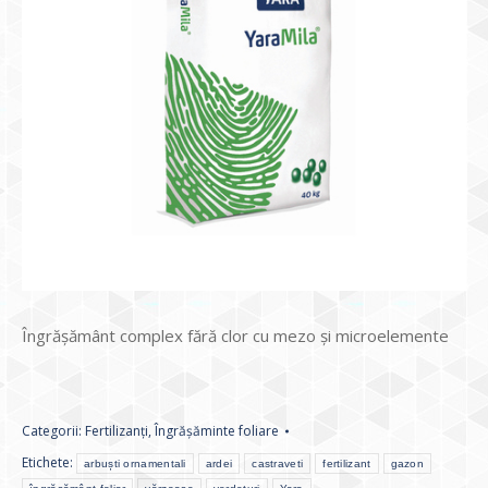
Îngrăşământ complex fără clor cu mezo şi microelemente
Categorii:
Fertilizanți
,
Îngrășăminte foliare
Etichete:
arbuști ornamentali
ardei
castraveti
fertilizant
gazon