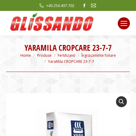
Facebook
Mail
+40.256.497.702
page
page
opens
opens
in
in
new
new
window
window
YARAMILA CROPCARE 23-7-7
You are here:
Home
Produse
Fertilizanți
Îngrășăminte foliare
YaraMila CROPCARE 23-7-7