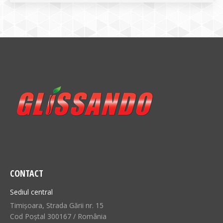
CONTACT
Sediul central
Timișoara, Strada Gării nr. 15
Cod Poștal 300167 / România