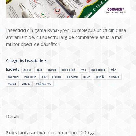
Insecticid din gama Rynaxypyr, cu moleculă unică din clasa
antranilamide, cu spectru larg de combatere asupra mai
multor specii de dăunători
Categorie:
Insecticide
Etichete:
ardei
cais
cartof
conopidă
fmc
insecticid
măr
morcov
nectarin
păr
piersic
porumb
prun
țelină
tomate
varza
vinete
viță da vie
Detalii
Substanţa activă:
clorantraniliprol 200 g/l