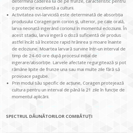
determină căderea lui de pe frunze, caracteristic pentru
o protecție excelentă a culturii.
Activitatea ovi-larvicidă este determinată de absorbția
produsului Coragen prin corion și, ulterior, pe cale orală,
larva neonată ingerând corionul în momentul ecloziunii. În
acest stadiu, larva ingeră o doză suficientă de produs
astfel încât să înceteze rapid hrănirea și moare înainte
de ecloziune. Moartea larvară survine într-un interval de
timp de 24-60 ore după procesul iniţial de
ingerare/absorbţie. Larvele afectate regurgitează și pot
rămâne lipite de frunze una sau mai multe zile fără să
provoace pagube.
Prin modul său specific de acţiune, Coragen protejează
cultura pentru un interval de până la 21 zile în funcţie de
momentul aplicării.
SPECTRUL DĂUNĂTORILOR COMBĂTUŢI