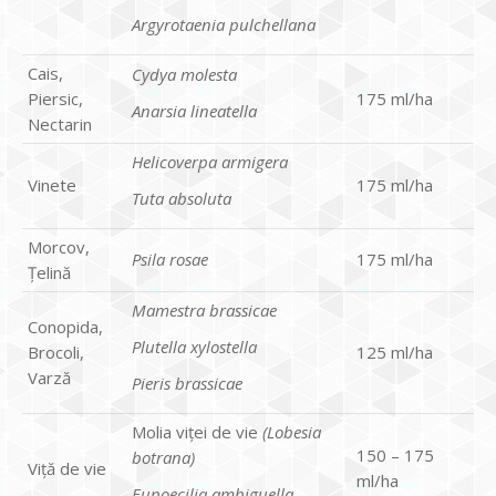
Argyrotaenia pulchellana
Cais,
Cydya molesta
Piersic,
175 ml/ha
Anarsia lineatella
Nectarin
Helicoverpa armigera
Vinete
175 ml/ha
Tuta absoluta
Morcov,
Psila rosae
175 ml/ha
Țelină
Mamestra brassicae
Conopida,
Plutella xylostella
Brocoli,
125 ml/ha
Varză
Pieris brassicae
Molia viței de vie
(Lobesia
150 – 175
botrana)
Viță de vie
ml/ha
Eupoecilia ambiguella