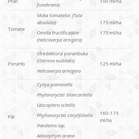
Prun
100 ml/ha
funebrana)
Molia tomatelor
(Tuta
absoluta)
175 ml/ha
Tomate
Omida fructificațiilor
175 ml/ha
(Helicoverpa arnigera)
Sfredelitorul porumbului
(Ostrinia nubilalis)
Porumb
125 ml/ha
Helicoverpa armigera
Cydya pomonella
Phylonorycter blancardella
Leucoptera scitella
160-175
Phyllonorycter corylifoliella
Păr
ml/ha
Pandemis ssp.
Adoxophyes orana