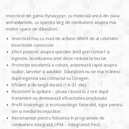
Insecticid din gama Rynaxypyr, cu moleculă unică din clasa
antranilamide, cu spectru larg de combatere asupra mai
multor specii de dăunători.
Insecticid nou cu mod de acţiune diferit de al celorlalte
insecticide cunoscute.
Efect puternic asupra speciilor ţintă prin contact și
ingestie, la utilizarea unor doze reduse la hectar.
Protecţie excelentă a culturii, acţionează rapid asupra
ouălor, larvelor și adulţilor. Dăunătorii nu se mai hrănesc
după ingestia sau contactul cu Coragen.
Eficient și de lungă durată (14-21 zile).
Rezistent la spălare – ploaia căzută la 2 ore după
tratament nu diminuează eficacitatea produsului.
Profil toxicologic și ecotoxicologic favorabil, sigur pentru
om și mediul înconjurător.
Recomandat pentru folosirea în programele de
combatere integrată (IPM – Integrated Pest