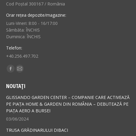
Cod Poștal 300167 / România
Orar rețea depozite/magazine:
Luni-Vineri: 8:00 - 16/17:00
Sâmbăta: ÎNCHIS
Duminica: ÎNCHIS
Telefon:
+40.256.497.702
Find us on:
Facebook
Mail
page
page
NOUTAȚI
opens
opens
in
in
GLISSANDO GARDEN CENTER – COMPANIE CARE ACTIVEAZĂ
new
new
PE PIAȚA HOME & GARDEN DIN ROMÂNIA – DEBUTEAZĂ PE
PIAȚA AERO A BURSEI
window
window
03/06/2024
TRUSA GRĂDINARULUI DIBACI