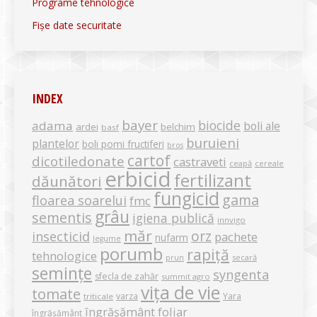
Programe tehnologice
Fișe date securitate
INDEX
bayer
biocide
adama
boli ale
ardei
belchim
basf
buruieni
plantelor
boli pomi fructiferi
bros
cartof
dicotiledonate
castraveti
ceapă
cereale
erbicid
fertilizant
dăunători
fungicid
gama
floarea soarelui
fmc
grâu
sementis
igiena publică
innvigo
măr
orz
insecticid
pachete
nufarm
legume
porumb
rapiță
tehnologice
secară
prun
semințe
syngenta
sfecla de zahăr
summit agro
vița de vie
tomate
varza
Yara
triticale
îngrășământ foliar
îngrășământ