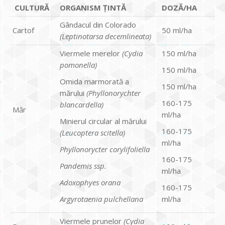
CULTURĂ
ORGANISM ȚINTĂ
DOZĂ/HA
Gândacul din Colorado
Cartof
50 ml/ha
(Leptinotarsa decemlineata)
Viermele merelor
(Cydia
150 ml/ha
pomonella)
150 ml/ha
Omida marmorată a
150 ml/ha
mărului
(Phyllonorychter
160-175
blancardella)
Măr
ml/ha
Minierul circular al mărului
160-175
(Leucoptera scitella)
ml/ha
Phyllonorycter corylifoliella
160-175
Pandemis ssp.
ml/ha
Adoxophyes orana
160-175
Argyrotaenia pulchellana
ml/ha
Viermele prunelor
(Cydia