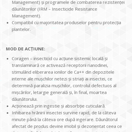
Management) și programele de combaterea rezistenţei
dăunătorilor (IRM – Insecticide Resistance
Management).
Compatibil cu majoritatea produselor pentru protecţia
plantelor.
MOD DE ACŢIUNE:
Coragen – insecticid cu acţiune sistemic locală și
translaminară ce activează receptorii rianodinei,
stimulând eliberarea ionilor de Ca++ din depozitele
interne ale mușchilor netezi și striaţi ai insectei, ce
determină paralizia mușchilor, controlul defectuos al
mișcărilor, letargie generală și, în final, moartea
dăunătorului.
Acţionează prin ingestie și absorbţie cuticulară.
Inhibarea hrănirii insectei survine rapid, de la câteva
minute până la câteva ore după ingerare. Dăunătorul
afectat de produs devine imobil și dezorientat ceea ce