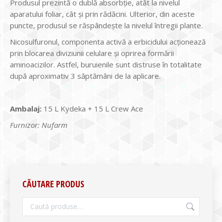
Produsul prezintă o dublă absorbţie, atât la nivelul
aparatului foliar, cât şi prin rădăcini. Ulterior, din aceste
puncte, produsul se răspândeşte la nive­lul întregii plante.
Nicosulfuronul, componenta activă a erbicidului acţionează
prin blocarea diviziunii celulare şi oprirea formării
aminoacizilor. Astfel, buruienile sunt distruse în totalitate
după aproximativ 3 săptămâni de la aplicare.
Ambalaj:
15 L Kydeka + 15 L Crew Ace
Furnizor: Nufarm
CĂUTARE PRODUS