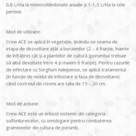
0,8 L/Ha la monocotiledonate anuale şi 1-1,5 L/Ha la cele
perene.
Mod de utilizare:
Crew ACE se aplică în vegetaţie, ţinându-se seama de
etapa de dezvoltare atât a buruienilor (2 – 4 frunze, înainte
de înfrăţire) cât şi a plantelor de cultură (porumbul trebuie
să aibă devoltate între 4 şi maxim 6 frunze). Pentru cazurile
de infestare cu Sorghum halepense, se aplică tratamentul
(în funcţie de nivelul de infestare şi faza de dezvoltare)
când costreiul din rizomi are talia de 15 – 20 cm.
Mod de acţiune:
Crew ACE este un erbicid sistemic din categoria
sulfonilureicelor, cu omologare pentru combaterea
gramineelor din cultura de porumb.