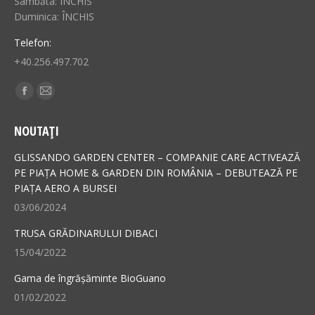
Sâmbăta: ÎNCHIS
Duminica: ÎNCHIS
Telefon:
+40.256.497.702
Find us on:
Facebook
Mail
page
page
NOUTAȚI
opens
opens
in
in
GLISSANDO GARDEN CENTER – COMPANIE CARE ACTIVEAZĂ
new
new
PE PIAȚA HOME & GARDEN DIN ROMÂNIA – DEBUTEAZĂ PE
PIAȚA AERO A BURSEI
window
window
03/06/2024
TRUSA GRĂDINARULUI DIBACI
15/04/2022
Gama de îngrășăminte BioGuano
01/02/2022