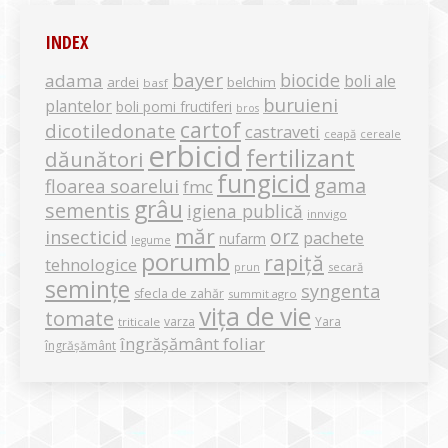
INDEX
bayer
biocide
adama
boli ale
ardei
belchim
basf
buruieni
plantelor
boli pomi fructiferi
bros
cartof
dicotiledonate
castraveti
ceapă
cereale
erbicid
fertilizant
dăunători
fungicid
gama
floarea soarelui
fmc
grâu
sementis
igiena publică
innvigo
măr
orz
insecticid
pachete
nufarm
legume
porumb
rapiță
tehnologice
secară
prun
semințe
syngenta
sfecla de zahăr
summit agro
vița de vie
tomate
varza
Yara
triticale
îngrășământ foliar
îngrășământ