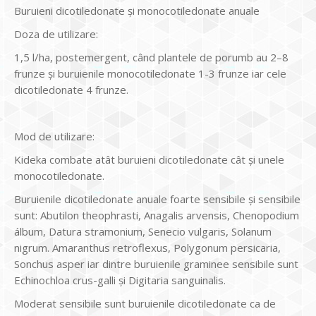
Buruieni dicotiledonate și monocotiledonate anuale
Doza de utilizare:
1,5 l/ha, postemergent, când plantele de porumb au 2–8
frunze și buruienile monocotiledonate 1-3 frunze iar cele
dicotiledonate 4 frunze.
Mod de utilizare:
Kideka combate atât buruieni dicotiledonate cât și unele
monocotiledonate.
Buruienile dicotiledonate anuale foarte sensibile și sensibile
sunt: Abutilon theophrasti, Anagalis arvensis, Chenopodium
álbum, Datura stramonium, Senecio vulgaris, Solanum
nigrum. Amaranthus retroflexus, Polygonum persicaria,
Sonchus asper iar dintre buruienile graminee sensibile sunt
Echinochloa crus-galli și Digitaria sanguinalis.
Moderat sensibile sunt buruienile dicotiledonate ca de