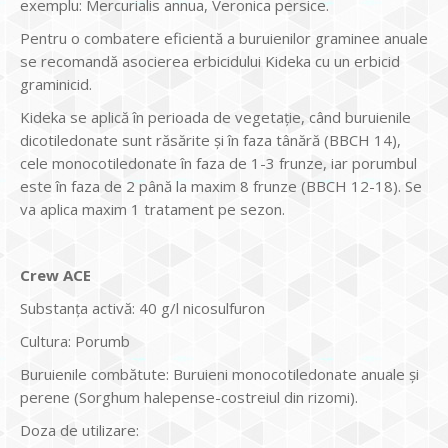
exemplu: Mercurialis annua, Veronica persice.
Pentru o combatere eficientă a buruienilor graminee anuale
se recomandă asocierea erbicidului Kideka cu un erbicid
graminicid.
Kideka se aplică în perioada de vegetaţie, când buruienile
dicotiledonate sunt răsărite și în faza tânără (BBCH 14),
cele monocotiledonate în faza de 1-3 frunze, iar porumbul
este în faza de 2 până la maxim 8 frunze (BBCH 12-18). Se
va aplica maxim 1 tratament pe sezon.
Crew ACE
Substanţa activă: 40 g/l nicosulfuron
Cultura: Porumb
Buruienile combătute: Buruieni monocotiledonate anuale şi
perene (Sorghum halepense-costreiul din rizomi).
Doza de utilizare: