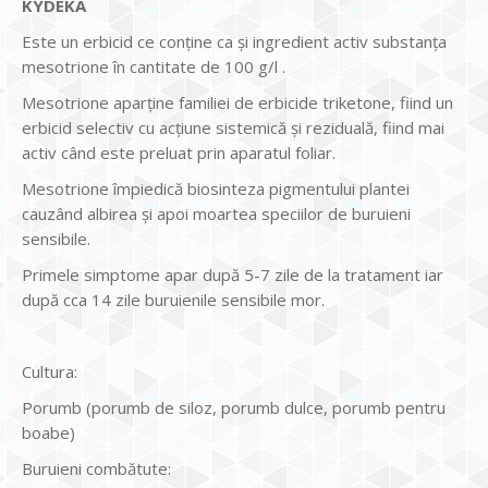
KYDEKA
Este un erbicid ce conține ca și ingredient activ substanța
mesotrione în cantitate de 100 g/l .
Mesotrione aparține familiei de erbicide triketone, fiind un
erbicid selectiv cu acțiune sistemică și reziduală, fiind mai
activ când este preluat prin aparatul foliar.
Mesotrione împiedică biosinteza pigmentului plantei
cauzând albirea și apoi moartea speciilor de buruieni
sensibile.
Primele simptome apar după 5-7 zile de la tratament iar
după cca 14 zile buruienile sensibile mor.
Cultura:
Porumb (porumb de siloz, porumb dulce, porumb pentru
boabe)
Buruieni combătute: