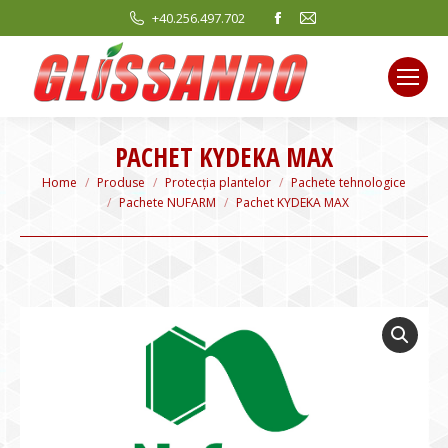
Facebook
Mail
+40.256.497.702
page
page
opens
opens
in
in
new
new
window
window
PACHET KYDEKA MAX
You are here:
Home
Produse
Protecția plantelor
Pachete tehnologice
Pachete NUFARM
Pachet KYDEKA MAX