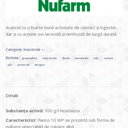
Acaricid cu o foarte bună activitate de contact și ingestie,
dar și cu acțiune ovi-larvicidă și nimfocidă de lungă durată
Categorie:
Insecticide
Etichete:
grapepfruit
insecticide
lămâi
mandarini
măr
nufarm
păr
portocali
struguri
Detalii
Substanţa activă
:
100 g/l hexitiazox
Caracteristici:
Flanco 10 WP se prezintă sub forma de
pulbere umectabilă de culoare albă.