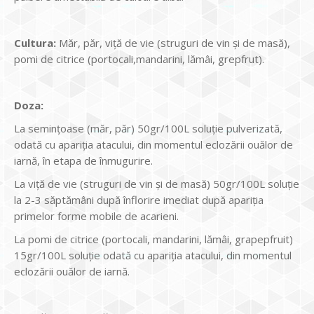
Cultura
:
Măr, păr, viță de vie (struguri de vin și de masă),
pomi de citrice (portocali,mandarini, lămâi, grepfrut).
Doza:
La semințoase (măr, păr) 50gr/100L soluţie pulverizată,
odată cu apariția atacului, din momentul eclozării ouălor de
iarnă, în etapa de înmugurire.
La viță de vie (struguri de vin și de masă) 50gr/100L soluţie
la 2-3 săptămâni după înflorire imediat după apariția
primelor forme mobile de acarieni.
La pomi de citrice (portocali, mandarini, lămâi, grapepfruit)
15gr/100L soluţie odată cu apariția atacului, din momentul
eclozării ouălor de iarnă.