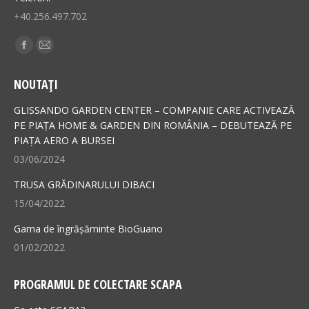
+40.256.497.702
Find us on:
Facebook
Mail
page
page
NOUTAȚI
opens
opens
in
in
GLISSANDO GARDEN CENTER – COMPANIE CARE ACTIVEAZĂ
new
new
PE PIAȚA HOME & GARDEN DIN ROMÂNIA – DEBUTEAZĂ PE
PIAȚA AERO A BURSEI
window
window
03/06/2024
TRUSA GRĂDINARULUI DIBACI
15/04/2022
Gama de îngrășăminte BioGuano
01/02/2022
PROGRAMUL DE COLECTARE SCAPA