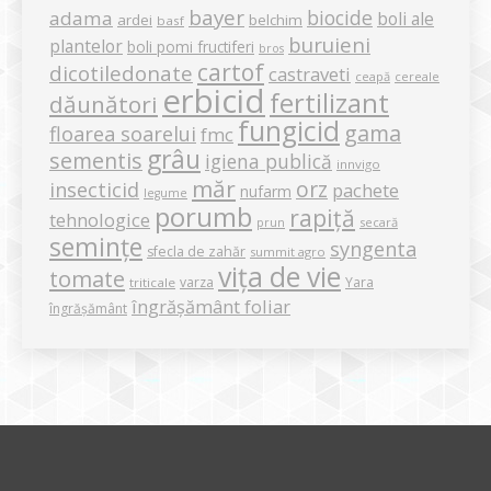
bayer
biocide
adama
boli ale
ardei
belchim
basf
buruieni
plantelor
boli pomi fructiferi
bros
cartof
dicotiledonate
castraveti
ceapă
cereale
erbicid
fertilizant
dăunători
fungicid
gama
floarea soarelui
fmc
grâu
sementis
igiena publică
innvigo
măr
orz
insecticid
pachete
nufarm
legume
porumb
rapiță
tehnologice
secară
prun
semințe
syngenta
sfecla de zahăr
summit agro
vița de vie
tomate
varza
Yara
triticale
îngrășământ foliar
îngrășământ