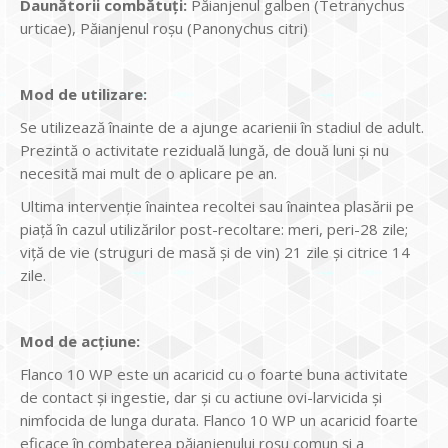
Daunătorii combătuţi:
Păianjenul galben (Tetranychus
urticae), Păianjenul roșu (Panonychus citri)
Mod de utilizare:
Se utilizează înainte de a ajunge acarienii în stadiul de adult.
Prezintă o activitate reziduală lungă, de două luni și nu
necesită mai mult de o aplicare pe an.
Ultima intervenție înaintea recoltei sau înaintea plasării pe
piață în cazul utilizărilor post-recoltare: meri, peri-28 zile;
viță de vie (struguri de masă și de vin) 21 zile și citrice 14
zile.
Mod de acţiune:
Flanco 10 WP este un acaricid cu o foarte buna activitate
de contact și ingestie, dar și cu actiune ovi-larvicida și
nimfocida de lunga durata. Flanco 10 WP un acaricid foarte
eficace în combaterea păianjenului roșu comun și a