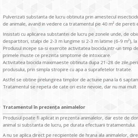
Pulverizati substanta de lucru obtinuta prin amestecul insecticid
de animale, avand in vedere ca tratamentul pe 40 m² de pereti e
Insistati cu aplicarea substantei de lucru pe zonele unde, de obi
despartitori, stalpi de 2-3 m lungime si 2-3 m latime (6-9 m²), la
Produsul incepe sa-si exercite activitatea biocida,intr-un timp d
primele muste ce prezinta simptome de intoxicare.
Activitatea biocida maximaeste obtinuta dupa 21-28 de zile,p
produsului, prin simpla stropire cu apa a suprafetelor tratate.
Astfel se obtine prelungirea timpilor de actiune pana la 6 sapta
Tratamentul se repeta de cate ori este nevoie, dar nu mai mult 
Tratamentul în prezența animalelor
Produsul poate fi aplicat in prezenta animalelor, dar este de dorit
animal si substanta de lucru, pe durata efectuarii tratamentului.
A nu se aplica direct pe recipientele de hrana ala animalelor, dir