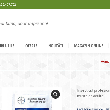
256.497.702
mai bună, doar împreună!
RI UTILE
OFERTE
NOUTĂȚI
MAGAZIN ONLINE
You a
Home
Insecticid profesio
muștelor adulte
Categorie:
Biocide (Igie