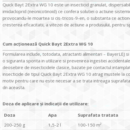
Quick Bayt 2Extra WG 10 este un insecticid granulat, dispersabi
imidacloprid (neonicotinoid) ce confera solutiei o actiune sistemi
provocandu-le moartea si cis-tricos-9-en, o substanta ce actio
cresterea eficacitatii, a vitezei de actiune a produsului, pentru sp
Cum acționează Quick Bayt 2Extra WG 10
Formularea include, totodata, atractanti alimentari – BayerLEJ s
o siguranta sporita in utilizare si prevenirea ingestiei accidenta
deosebire de insecticidele clasice, bazate pe contactul intampla
insecticide de tipul Quick Bayt 2Extra WG 10 atrag mustele la con
motiv pentru care nu este necesar a se trata intreaga suprafat
dn aceasta.
Doza de aplicare și indicații de utilizare:
Doza
Apa
Suprafata tratata
200-250 g
1,5-2 l
100-150 m²