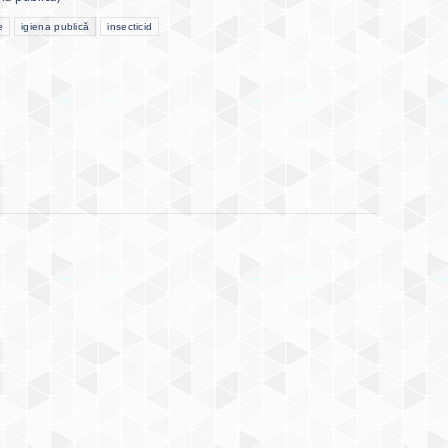
e
igiena publică
insecticid