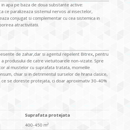
l in apa pe baza de doua substante active:
ca ce paralizeaza sistemul nervos al insectelor,
neaza conjugat si complementar cu cea sistemica in
orirea atractivitatii.
i esente de zahar,dar si agentul repelent Bitrex
,
pentru
le a produsului de catre vietuitoarele non-vizate. Spre
tor al mustelor cu suprafata tratata, momelile
sum, chiar si in detrimentul surselor de hrana clasice,
a ce se doreste protejata, ci doar aproximativ 30-40%
Suprafata protejata
400-450 m²