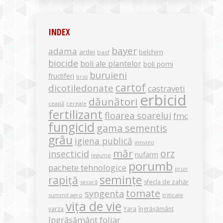
INDEX
bayer
adama
ardei
belchim
basf
biocide
boli ale plantelor
boli pomi
buruieni
fructiferi
bros
cartof
dicotiledonate
castraveti
erbicid
dăunători
ceapă
cereale
fertilizant
floarea soarelui
fmc
fungicid
gama sementis
grâu
igiena publică
innvigo
măr
orz
insecticid
nufarm
legume
porumb
pachete tehnologice
prun
semințe
rapiță
sfecla de zahăr
secară
tomate
syngenta
summit agro
triticale
vița de vie
varza
Yara
îngrășământ
îngrășământ foliar