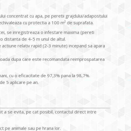
ului concentrat cu apa, pe peretii grajdului/adapostului
chivaleaza cu protectia a 100 m² de suprafata.
cei, se inregistreaza o infestare maxima (pereti
 o distanta de 4-5 m unul de altul.
e actiune relativ rapid (2-3 minute) incepand sa apara
erioada dupa care este recomandata reimprospatarea
mani, cu o eficacitate de 97,3% pana la 98,7%.
de 5 aplicare pe an.
 a se evita, pe cat posibil, contactul direct intre
ect pe animale sau pe hrana lor.