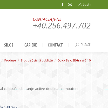
Login
Facebook
Mail
page
page
CONTACTAȚI-NE
opens
opens
+40.256.497.702
in
in
new
new
window
window
SILOZ
CARIERE
CONTACT
CĂUTARE
Search:
re here:
Produse
Biocide (Igienă publică)
Quick Bayt 2Extra WG 10
nal cu două substanțe active destinat combaterii
nă publică)