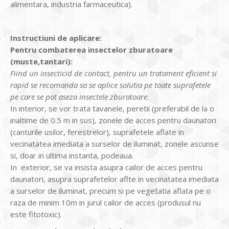
alimentara, industria farmaceutica).
Instructiuni de aplicare:
Pentru combaterea insectelor zburatoare
(muste,tantari):
Fiind un insecticid de contact, pentru un tratament eficient si
rapid se recomanda sa se aplice solutia pe toate suprafetele
pe care se pot aseza insectele zburatoare.
In interior, se vor trata tavanele, peretii (preferabil de la o
inaltime de 0.5 m in sus), zonele de acces pentru daunatori
(canturile usilor, ferestrelor), suprafetele aflate in
vecinatatea imediata a surselor de iluminat, zonele ascunse
si, doar in ultima instanta, podeaua.
In exterior, se va insista asupra cailor de acces pentru
daunatori, asupra suprafetelor aflte in vecinatatea imediata
a surselor de iluminat, precum si pe vegetatia aflata pe o
raza de minim 10m in jurul cailor de acces (produsul nu
este fitotoxic).