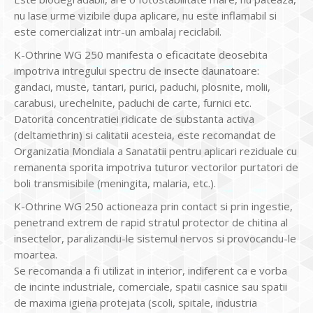
nu lase urme vizibile dupa aplicare, nu este inflamabil si
este comercializat intr-un ambalaj reciclabil.
K-Othrine WG 250 manifesta o eficacitate deosebita
impotriva intregului spectru de insecte daunatoare:
gandaci, muste, tantari, purici, paduchi, plosnite, molii,
carabusi, urechelnite, paduchi de carte, furnici etc.
Datorita concentratiei ridicate de substanta activa
(deltamethrin) si calitatii acesteia, este recomandat de
Organizatia Mondiala a Sanatatii pentru aplicari reziduale cu
remanenta sporita impotriva tuturor vectorilor purtatori de
boli transmisibile (meningita, malaria, etc.).
K-Othrine WG 250 actioneaza prin contact si prin ingestie,
penetrand extrem de rapid stratul protector de chitina al
insectelor, paralizandu-le sistemul nervos si provocandu-le
moartea.
Se recomanda a fi utilizat in interior, indiferent ca e vorba
de incinte industriale, comerciale, spatii casnice sau spatii
de maxima igiena protejata (scoli, spitale, industria