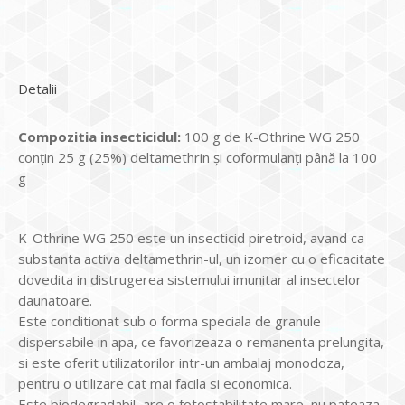
Detalii
Compozitia insecticidul:
100 g de K-Othrine WG 250
conțin 25 g (25%) deltamethrin și coformulanți până la 100
g
K-Othrine WG 250 este un insecticid piretroid, avand ca
substanta activa deltamethrin-ul, un izomer cu o eficacitate
dovedita in distrugerea sistemului imunitar al insectelor
daunatoare.
Este conditionat sub o forma speciala de granule
dispersabile in apa, ce favorizeaza o remanenta prelungita,
si este oferit utilizatorilor intr-un ambalaj monodoza,
pentru o utilizare cat mai facila si economica.
Este biodegradabil, are o fotostabilitate mare, nu pateaza,