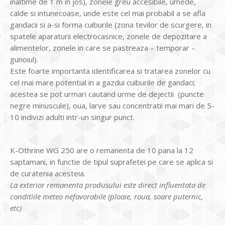
inaltime de 1 m in jos), zonele greu accesibile, umede,
calde si intunecoase, unde este cel mai probabil a se afla
gandacii si a-si forma cuiburile (zona tevilor de scurgere, in
spatele aparaturii electrocasnice, zonele de depozitare a
alimentelor, zonele in care se pastreaza – temporar –
gunoiul).
Este foarte importanta identificarea si tratarea zonelor cu
cel mai mare potential in a gazdui cuiburile de gandaci;
acestea se pot urmari cautand urme de dejectii (puncte
negre minuscule), oua, larve sau concentratii mai mari de 5-
10 indivizi adulti intr-un singur punct.
K-Othrine WG 250 are o remanenta de 10 pana la 12
saptamani, in functie de tipul suprafetei pe care se aplica si
de curatenia acesteia.
La exterior remanenta produsului este direct influentata de
conditiile meteo nefavorabile (ploaie, roua, soare puternic,
etc)