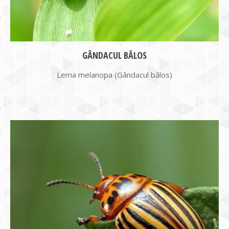
GÂNDACUL BĂLOS
Lema melanopa (Gândacul bălos)