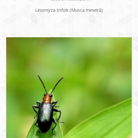
Liriomyza trifolii (Musca minieră)