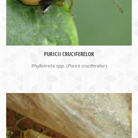
PURICII CRUCIFERELOR
Phyllotreta spp. (Puricii cruciferelor)