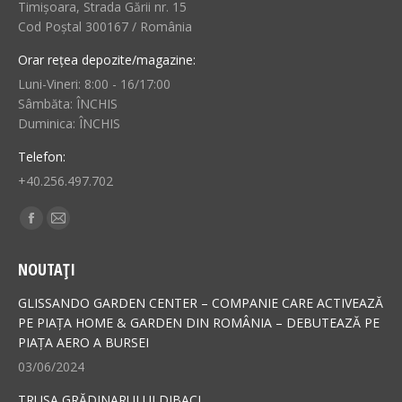
Timișoara, Strada Gării nr. 15
Cod Poștal 300167 / România
Orar rețea depozite/magazine:
Luni-Vineri: 8:00 - 16/17:00
Sâmbăta: ÎNCHIS
Duminica: ÎNCHIS
Telefon:
+40.256.497.702
Find us on:
Facebook
Mail
page
page
NOUTAȚI
opens
opens
in
in
GLISSANDO GARDEN CENTER – COMPANIE CARE ACTIVEAZĂ
new
new
PE PIAȚA HOME & GARDEN DIN ROMÂNIA – DEBUTEAZĂ PE
PIAȚA AERO A BURSEI
window
window
03/06/2024
TRUSA GRĂDINARULUI DIBACI