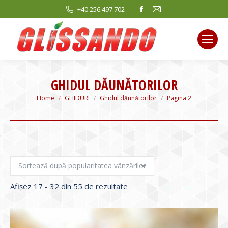
Facebook
Mail
+40.256.497.702
page
page
opens
opens
in
in
new
new
window
window
GHIDUL DĂUNĂTORILOR
You are here:
Home
GHIDURI
Ghidul dăunătorilor
Pagina 2
Sortat
Afișez 17 - 32 din 55 de rezultate
după
evaluarea
medie