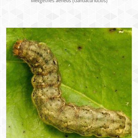
Meligethes aeneus (Gândacul lucios)