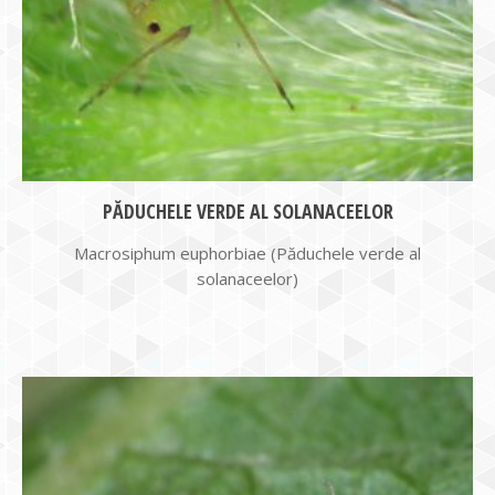
PĂDUCHELE VERDE AL SOLANACEELOR
Macrosiphum euphorbiae (Păduchele verde al
solanaceelor)