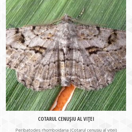
COTARUL CENUŞIU AL VIŢEI
Peribatodes rhomboidaria (Cotarul cenuşiu al viţei)