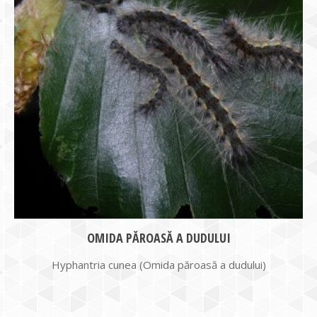
OMIDA PĂROASĂ A DUDULUI
Hyphantria cunea (Omida păroasă a dudului)