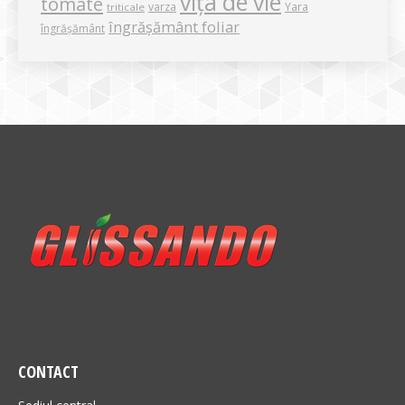
vița de vie
tomate
varza
Yara
triticale
îngrășământ foliar
îngrășământ
CONTACT