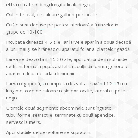
elitră cu câte 5 dungi longitudinale negre.
Oul este oval, de culoare galben-portocalie.
Ouăle sunt depuse pe partea inferioară a frunzelor în
grupe de 10-100.
Incubaţia durează 4-5 zile, iar larvele apar în a doua decadă
a lunii mai şi se hrănesc cu aparatul foliar al plantelor gazdă.
Larva se dezvoltă în 15-30 zile, apoi pătrunde în sol unde
se transformă în pupă, astfel că adulţii din prima generaţie
apar în a doua decadă a lunii iunie.
Larva oligopodă, la completa dezvoltare având 12-15 mm
lungime, corp de culoare roşie portocalie, lateral cu pete
negre.
Ultimele două segmente abdominale sunt înguste,
tubuliforme, retractile, terminate cu două apendice,
servesc la mers.
Apoi stadiile de dezvoltare se suprapun.