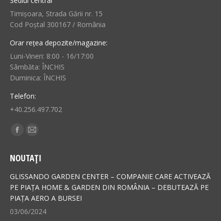
Sediul central
Timișoara, Strada Gării nr. 15
Cod Poștal 300167 / România
Orar rețea depozite/magazine:
Luni-Vineri: 8:00 - 16/17:00
Sâmbăta: ÎNCHIS
Duminica: ÎNCHIS
Telefon:
+40.256.497.702
Find us on:
Facebook
Mail
page
page
NOUTAȚI
opens
opens
in
in
GLISSANDO GARDEN CENTER – COMPANIE CARE ACTIVEAZĂ
new
new
PE PIAȚA HOME & GARDEN DIN ROMÂNIA – DEBUTEAZĂ PE
PIAȚA AERO A BURSEI
window
window
03/06/2024