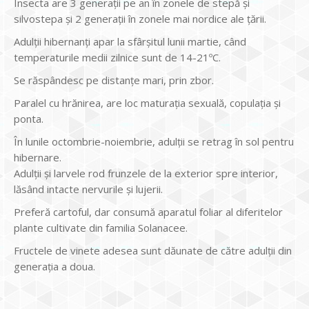
Insecta are 3 generaţii pe an în zonele de stepă şi
silvostepa şi 2 generaţii în zonele mai nordice ale ţării.
Adulţii hibernanţi apar la sfârşitul lunii martie, când
temperaturile medii zilnice sunt de 14-21ºC.
Se răspândesc pe distanţe mari, prin zbor.
Paralel cu hrănirea, are loc maturaţia sexuală, copulaţia şi
ponta.
În lunile octombrie-noiembrie, adulţii se retrag în sol pentru
hibernare.
Adulţii şi larvele rod frunzele de la exterior spre interior,
lăsând intacte nervurile şi lujerii.
Preferă cartoful, dar consumă aparatul foliar al diferitelor
plante cultivate din familia Solanacee.
Fructele de vinete adesea sunt dăunate de către adulţii din
generaţia a doua.