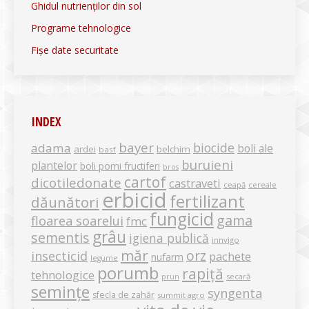
Ghidul nutrienților din sol
Programe tehnologice
Fișe date securitate
INDEX
bayer
biocide
adama
boli ale
ardei
belchim
basf
buruieni
plantelor
boli pomi fructiferi
bros
cartof
dicotiledonate
castraveti
ceapă
cereale
erbicid
fertilizant
dăunători
fungicid
gama
floarea soarelui
fmc
grâu
sementis
igiena publică
innvigo
măr
orz
insecticid
pachete
nufarm
legume
porumb
rapiță
tehnologice
secară
prun
semințe
syngenta
sfecla de zahăr
summit agro