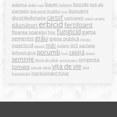
bayer
biocide
adama
boli ale
ardei
belchim
basf
buruieni
plantelor
boli pomi fructiferi
bros
cartof
dicotiledonate
castraveti
ceapă
cereale
erbicid
fertilizant
dăunători
fungicid
gama
floarea soarelui
fmc
grâu
sementis
igiena publică
innvigo
măr
orz
insecticid
pachete
nufarm
legume
porumb
rapiță
tehnologice
secară
prun
semințe
syngenta
sfecla de zahăr
summit agro
vița de vie
tomate
varza
Yara
triticale
îngrășământ foliar
îngrășământ