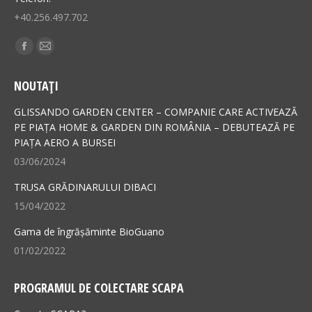
+40.256.497.702
Find us on:
Facebook
Mail
page
page
NOUTAȚI
opens
opens
in
in
GLISSANDO GARDEN CENTER – COMPANIE CARE ACTIVEAZĂ
new
new
PE PIAȚA HOME & GARDEN DIN ROMÂNIA – DEBUTEAZĂ PE
PIAȚA AERO A BURSEI
window
window
03/06/2024
TRUSA GRĂDINARULUI DIBACI
15/04/2022
Gama de îngrășăminte BioGuano
01/02/2022
PROGRAMUL DE COLECTARE SCAPA