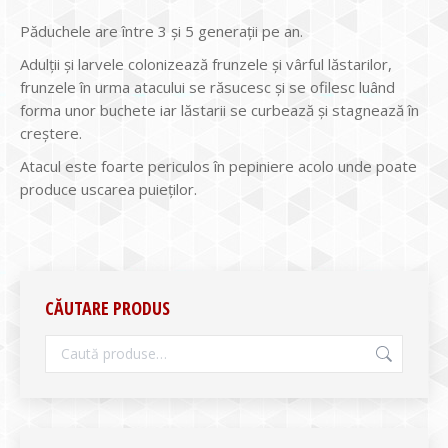
Păduchele are între 3 şi 5 generaţii pe an.
Adulţii şi larvele colonizează frunzele şi vârful lăstarilor,
frunzele în urma atacului se răsucesc şi se ofilesc luând
forma unor buchete iar lăstarii se curbează şi stagnează în
creştere.
Atacul este foarte periculos în pepiniere acolo unde poate
produce uscarea puieţilor.
CĂUTARE PRODUS